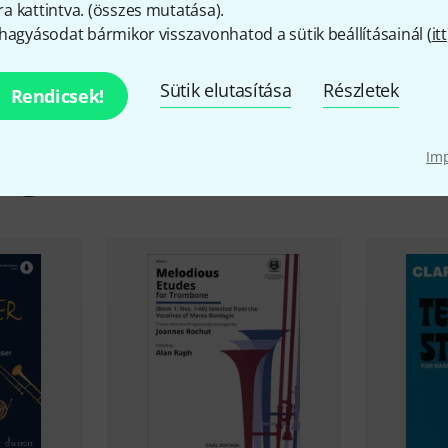
 kattintva. (
összes mutatása
).
hagyásodat bármikor visszavonhatod a sütik beállításainál (
itt
Sütik elutasítása
Részletek
Rendicsek!
Im
iegészítők és hozzáillő elem