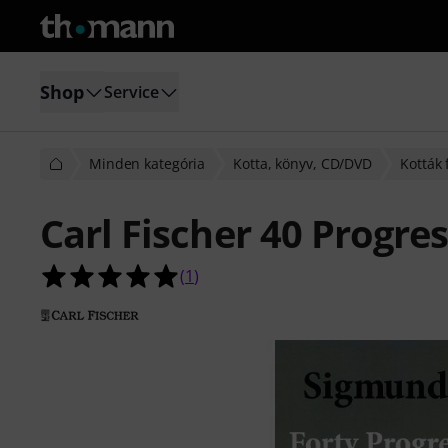
Shop
Service
Minden kategória
Kotta, könyv, CD/DVD
Kották
Carl Fischer 40 Progr
5.0/5 csillag, összesen 1 értékelés a
(
1
)