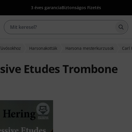
3 éves garancia
Biztonságos Fizetés
Kere
 fúvósokhoz
Harsonakották
Harsona mesterkurzusok
Carl 
essive Etudes Trombone
lapján