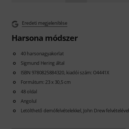
Eredeti megjelenítése
Harsona módszer
40 harsonagyakorlat
Sigmund Hering által
ISBN 9780825884320, kiadói szám: O4441X
Formátum: 23 x 30,5 cm
48 oldal
Angolul
Letölthető demófelvételekkel, John Drew felvételéve