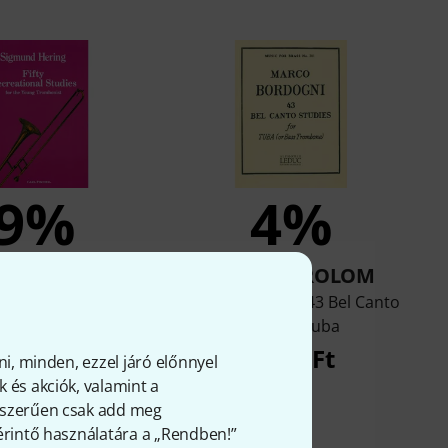
9%
4%
VÁSÁROLOM
MEGVÁSÁROLOM
her 50 Recreational
Alphonse Leduc 43 Bel Canto
udies Tromb
Studies Tuba
8 899 Ft
9 999 Ft
ni, minden, ezzel járó előnnyel
 és akciók, valamint a
gyszerűen csak add meg
 érintő használatára a „Rendben!”