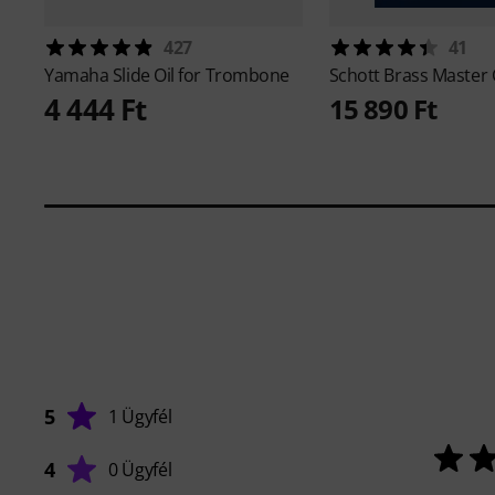
427
41
Yamaha
Slide Oil for Trombone
Schott
Brass Master 
4 444 Ft
15 890 Ft
5
1 Ügyfél
4
0 Ügyfél