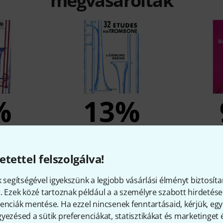
megvásárolták
%
13%
OLOM
MEGVÁSÁROLOM
MEG
ious Etudes
Carl Fischer 32 Etudes For
Carl Fisc
etettel felszolgálva!
one
Trombone
St
Ft
9 199 Ft
k segítségével igyekszünk a legjobb vásárlási élményt biztosíta
. Ezek közé tartoznak például a a személyre szabott hirdetések
enciák mentése. Ha ezzel nincsenek fenntartásaid, kérjük, e
yezésed a sütik preferenciákat, statisztikákat és marketinget
Összehasonlítás