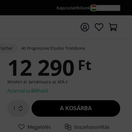
Kapcsolat
Rólunk
HU / FT
sés indítása {searchTerm} keresőszóval
Fischer
40 Progressive Etudes Trombone
12 290
Ft
Minden ár tartalmazza az ÁFÁ-t
Azonnal szállítható
A KOSÁRBA
1
Megjelölés
összehasonlítás