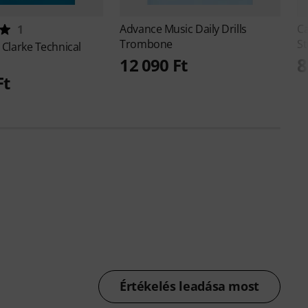
Advance Music
Daily Drills
Ca
1
Trombone
S
r
Clarke Technical
8
12 090 Ft
Ft
Értékelés leadása most