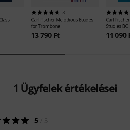
3
Class
Carl Fischer
Melodious Etudes
Carl Fische
for Trombone
Studies BC
13 790 Ft
11 090 
1
Ügyfelek értékelései
5
/ 5