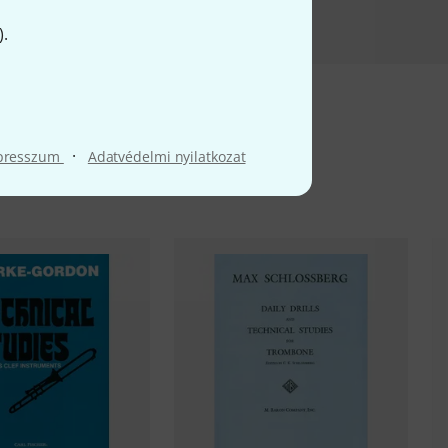
).
·
presszum
Adatvédelmi nyilatkozat
ek