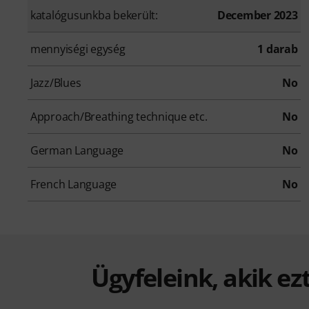
katalógusunkba bekerült:
December 2023
mennyiségi egység
1 darab
Jazz/Blues
No
Approach/Breathing technique etc.
No
German Language
No
French Language
No
Ügyfeleink, akik ez