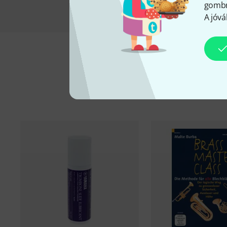
gombra
A jóvá
K