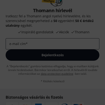
Thomann hírlevél
Iratkozz fel a Thomann angol nyelvű hírlevelére, és kis
szerencsével megnyerheted a
50
egyenként
50 € értékű
utalvány
egyikét.
Inspiráló gondolatok
Akciók
Thomann
e-mail cím
*
Bejelentkezés
A "Bejelentkezés" gombra kattintva elfogadja, hogy e-mailben küldjünk
önnek hirdetéseket. Bármikor leiratkozhat erről. A hírlevélről további
információkat az
data protection guideline
-ben talál.
* Kitöltés kötelező
Biztonságos vásárlás és fizetés