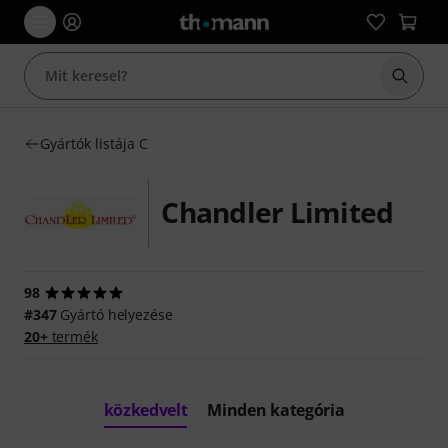
Keresés
Gyártók listája C
Chandler Limited
98
#347
Gyártó helyezése
20+
termék
közkedvelt
Minden kategória