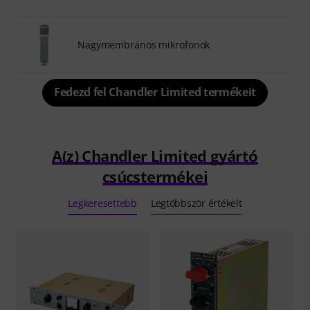
Nagymembrános mikrofonok
Fedezd fel Chandler Limited termékeit
A(z) Chandler Limited gyártó
csúcstermékei
Legkeresettebb
Legtöbbször értékelt