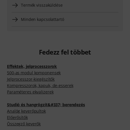
Termék visszaküldése
Minden kapcsolattartó
Fedezz fel többet
Effektek, jelprocesszorok
500-as modul komponensek
Jelprocesszor-kiegészítők
Kompresszorok, kapuk, de-esserek
Paraméteres ekvalizerek
Studió és hangrögzít&#337; berendezés
Analóg keverőpultok
Előerősítők
Összegző keverők