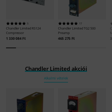
5
17
Chandler Limited
RS124
Chandler Limited
TG2 500
C
Compressor
Preamp
M
1 330 084 Ft
465 275 Ft
3
Chandler Limited akciói
Alkalmi vételek