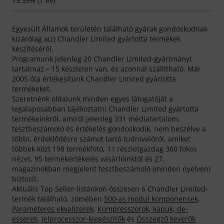
75.39% (1 év)
Egyesült Államok területén található gyárak gondoskodnak
kizárólag a(z) Chandler Limited gyártotta termékek
készítéséről.
Programunk jelenleg 20 Chandler Limited-gyártmányt
tartalmaz – 15 készleten van, és azonnal szállítható. Már
2005 óta értékesítünk Chandler Limited gyártotta
termékeket.
Szeretnénk oldalunk minden egyes látogatóját a
legalaposabban tájékoztatni Chandler Limited gyártotta
termékeinkről, amiről jelenleg 331 médiatartalom,
tesztbeszámoló és értékelés gondoskodik, nem beszélve a
többi, érdeklődésre számot tartó tudnivalóról, amiket
többek közt 198 termékfotó, 11 részletgazdag 360 fokos
nézet, 95 termékértékelés vásárlóinktól és 27,
magazinokban megjelent tesztbeszámoló (minden nyelven)
biztosít.
Aktuális Top Seller-listánkon összesen 6 Chandler Limited-
termék található, zömében
500-as modul komponensek
,
Paraméteres ekvalizerek
,
Kompresszorok, kapuk, de-
esserek
,
Jelprocesszor-kiegészítők
és
Összegző keverők