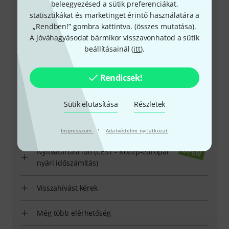
beleegyezésed a sütik preferenciákat,
statisztikákat és marketinget érintő használatára a
„Rendben!” gombra kattintva. (
összes mutatása
).
A jóváhagyásodat bármikor visszavonhatod a sütik
beállításainál (
itt
).
+49-9546-9223-531
Rendicsek!
Ügyfélszolgálatunk minden kérdés és észrevétel esetén
örömmel áll rendelkezésedre
Sütik elutasítása
Részletek
Készítsd elő ügyfélszámodat
·
Impresszum
Adatvédelmi nyilatkozat
Nyitvatartási idő (CEST - Közép-európai
nyári időszámítás)
Visszahívást kérek
Még több elérhetőség