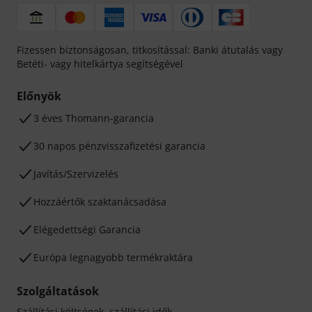
Fizessen biztonságosan, titkosítással: Banki átutalás vagy
Betéti- vagy hitelkártya segítségével
Előnyök
3 éves Thomann-garancia
30 napos pénzvisszafizetési garancia
Javítás/Szervizelés
Hozzáértők szaktanácsadása
Elégedettségi Garancia
Európa legnagyobb termékraktára
Szolgáltatások
Szállítási költségek, szállítási idők