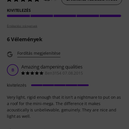
KIVITELEZÉS
Értékelési irányelvek
6
Vélemények
Fordítás megjelenítése
Amazing dampening qualities
B
Ben3154 07.08.2015
kivitelezés
Very light, rigid enough that it isn't a nightmare to put on as
a roof for the mini-mega. The difference it makes
acoustically is unbelievable, genuinely. They are nice and
light as well.