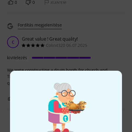
0
0
JELENTEM!
Fordítás megjelenítése
Great value ! Great quality!
C
Colin4320 06.07.2025
kivitelezés
We were constructing a drum booth for church and
Thomann had exactly what we needed. Good price and
quick delivery
0
0
JELENTEM!
Összes értékelés olvasása