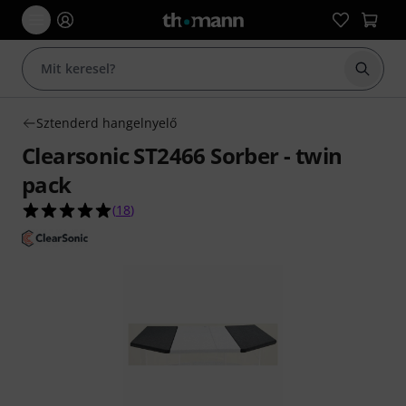
Keresés
Sztenderd hangelnyelő
Clearsonic ST2466 Sorber - twin
pack
4.9/5 csillag, összesen 18 értékelés alapján
(
18
)