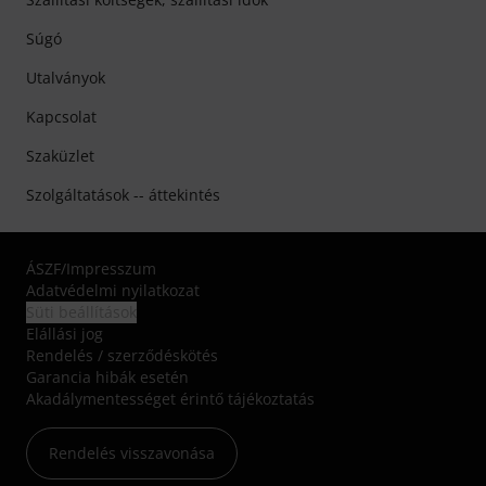
Súgó
Utalványok
Kapcsolat
Szaküzlet
Szolgáltatások -- áttekintés
ÁSZF
/
Impresszum
Adatvédelmi nyilatkozat
Süti beállítások
Elállási jog
Rendelés / szerződéskötés
Garancia hibák esetén
Akadálymentességet érintő tájékoztatás
Rendelés visszavonása