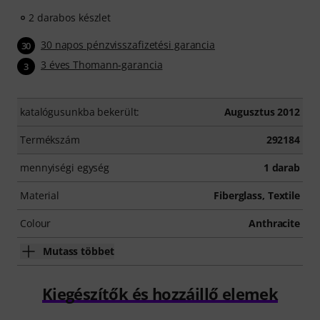
2 darabos készlet
30 napos pénzvisszafizetési garancia
30
3 éves Thomann-garancia
3
katalógusunkba bekerült:
Augusztus 2012
Termékszám
292184
mennyiségi egység
1 darab
Material
Fiberglass, Textile
Colour
Anthracite
Mutass többet
Kiegészítők és hozzáillő elemek