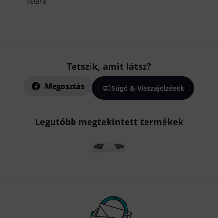
listára
Tetszik, amit látsz?
Megosztás
Súgó & Visszajelzések
Legutóbb megtekintett termékek