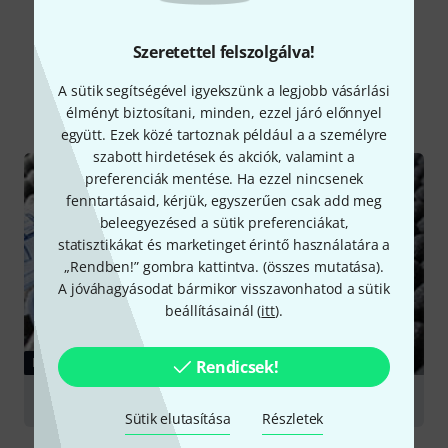
Tudtad?
Szeretettel felszolgálva!
A sütik segítségével igyekszünk a legjobb vásárlási
Mind
Kalauz
élményt biztosítani, minden, ezzel járó előnnyel
együtt. Ezek közé tartoznak például a a személyre
szabott hirdetések és akciók, valamint a
preferenciák mentése. Ha ezzel nincsenek
fenntartásaid, kérjük, egyszerűen csak add meg
beleegyezésed a sütik preferenciákat,
statisztikákat és marketinget érintő használatára a
„Rendben!” gombra kattintva. (
összes mutatása
).
A jóváhagyásodat bármikor visszavonhatod a sütik
beállításainál (
itt
).
KALAUZ
Rendicsek!
Studio Acoustics
Sütik elutasítása
Részletek