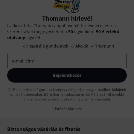
Thomann hírlevél
Iratkozz fel a Thomann angol nyelvű hírlevelére, és kis
szerencsével megnyerheted a
50
egyenként
50 € értékű
utalvány
egyikét.
Inspiráló gondolatok
Akciók
Thomann
e-mail cím
*
Bejelentkezés
A "Bejelentkezés" gombra kattintva elfogadja, hogy e-mailben küldjünk
önnek hirdetéseket. Bármikor leiratkozhat erről. A hírlevélről további
információkat az
data protection guideline
-ben talál.
* Kitöltés kötelező
Biztonságos vásárlás és fizetés