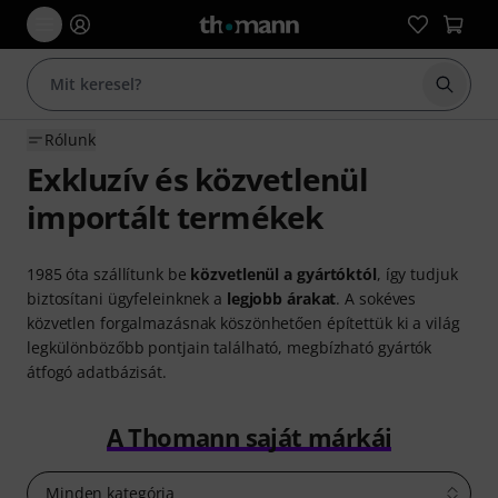
Keresés
Rólunk
Exkluzív és közvetlenül
importált termékek
1985 óta szállítunk be
közvetlenül a gyártóktól
, így tudjuk
biztosítani ügyfeleinknek a
legjobb árakat
. A sokéves
közvetlen forgalmazásnak köszönhetően építettük ki a világ
legkülönbözőbb pontjain található, megbízható gyártók
átfogó adatbázisát.
A Thomann saját márkái
Minden kategória