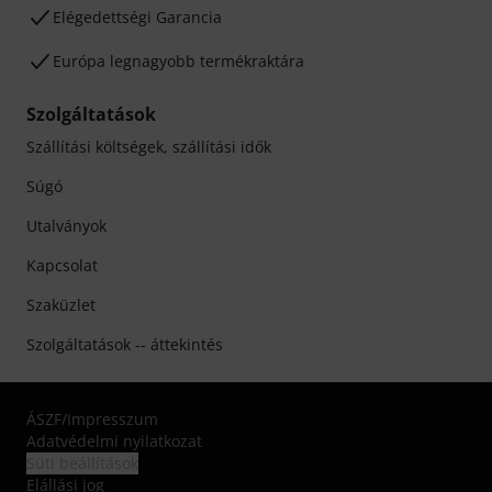
Elégedettségi Garancia
Európa legnagyobb termékraktára
Szolgáltatások
Szállítási költségek, szállítási idők
Súgó
Utalványok
Kapcsolat
Szaküzlet
Szolgáltatások -- áttekintés
ÁSZF
/
Impresszum
Adatvédelmi nyilatkozat
Süti beállítások
Elállási jog