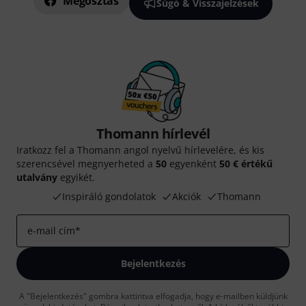
Megosztás
Súgó & Visszajelzések
Thomann hírlevél
Iratkozz fel a Thomann angol nyelvű hírlevelére, és kis
szerencsével megnyerheted a
50
egyenként
50 € értékű
utalvány
egyikét.
Inspiráló gondolatok
Akciók
Thomann
e-mail cím
*
Bejelentkezés
A "Bejelentkezés" gombra kattintva elfogadja, hogy e-mailben küldjünk