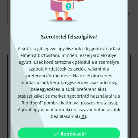
Aktuálisan
70
termék
Katalógusunkba került: 2010
Mutasd meg mindet
Szeretettel felszolgálva!
A sütik segítségével igyekszünk a legjobb vásárlási
élményt biztosítani, minden, ezzel járó előnnyel
együtt. Ezek közé tartoznak például a a személyre
MIT KELL TUDNI A SAJÁT TERMÉKEKRŐL?
szabott hirdetések és akciók, valamint a
A saját termékek létrehozásának alapgondolata:
preferenciák mentése. Ha ezzel nincsenek
kedvező árú alternatívák felkínálása, amelyeket
fenntartásaid, kérjük, egyszerűen csak add meg
mindenki megengedhet magának.
beleegyezésed a sütik preferenciákat,
Nem hoztunk létre gyárakat
, ehelyett inkább azoknál
statisztikákat és marketinget érintő használatára a
a gyártóknál vásárolunk, amelyek nagy nevű márkák
„Rendben!” gombra kattintva. (
összes mutatása
).
gyártásával is foglalkoznak, de emellett a beszállító
A jóváhagyásodat bármikor visszavonhatod a sütik
márkaneveivel ellátott, úgynevezett OEM (eredeti
beállításainál (
itt
).
gyártó)-verziókat is szállítanak. Sok esetben egy és
ugyanazon terméket kínáljuk kettő vagy több márkanév
alatt, amelyek ára azonban jelentősen különbözhet,
Rendicsek!
mivel a kereskedelmi partnerek, nagy értékesítő