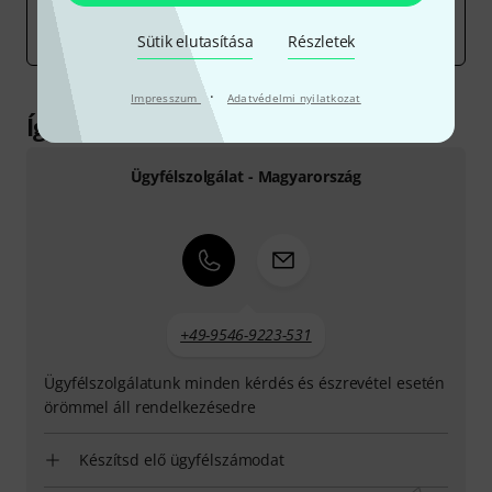
hálózatok és a marketing költségei mindig megdobják
Sütik elutasítása
Részletek
az árakat.
·
Impresszum
Adatvédelmi nyilatkozat
Így érhetsz el minket
Ügyfélszolgálat - Magyarország
+49-9546-9223-531
Ügyfélszolgálatunk minden kérdés és észrevétel esetén
örömmel áll rendelkezésedre
Készítsd elő ügyfélszámodat