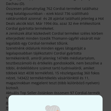
Dachau (D).
Összesen pillanatnyilag 762 Cordial-terméket találhatsz
meg katalógusunkban – ezek közül 736 szállítható
raktárunkból azonnal és 28 ajánlat található jelenleg a Hot
Deals akciók közt. Már 1994 óta, azaz 32 éve értékesítünk
Cordial gyártotta termékeket.
A zenészek által közkedvelt Cordial termékei széles körben
elterjedtek! minden tizedik Thomann-ügyfél vásárolt már
legalább egy Cordial-terméket tőlünk.
Szeretnénk oldalunk minden egyes látogatóját a
legalaposabban tájékoztatni Cordial gyártotta
termékeinkről, amiről jelenleg 147486 médiatartalom,
tesztbeszámoló és értékelés gondoskodik, nem beszélve a
többi, érdeklődésre számot tartó tudnivalóról, amiket
többek közt 4038 termékfotó, 15 részletgazdag 360 fokos
nézet, 143422 termékértékelés vásárlóinktól és 11,
magazinokban megjelent teszt (több különböző nyelven)
biztosít.
Aktuális Top Seller-listánkon összesen 97 Cordial-termék
található, zömében
Hangfalkábelek
,
Mikrofonkábelek
,
Audiokábelek
,
Stúdió multikábelek
,
Y adapterkábelek
,
Hibrid kábelek
és
Patchkábelek
kategóriáink közt.