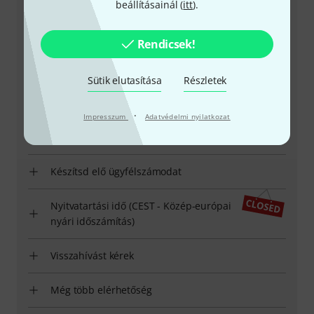
beállításainál (
itt
).
Rendicsek!
Sütik elutasítása
Részletek
+49-9546-9223-531
·
Impresszum
Adatvédelmi nyilatkozat
Ügyfélszolgálatunk minden kérdés és észrevétel esetén
örömmel áll rendelkezésedre
Készítsd elő ügyfélszámodat
Nyitvatartási idő (CEST - Közép-európai
nyári időszámítás)
Visszahívást kérek
Még több elérhetőség