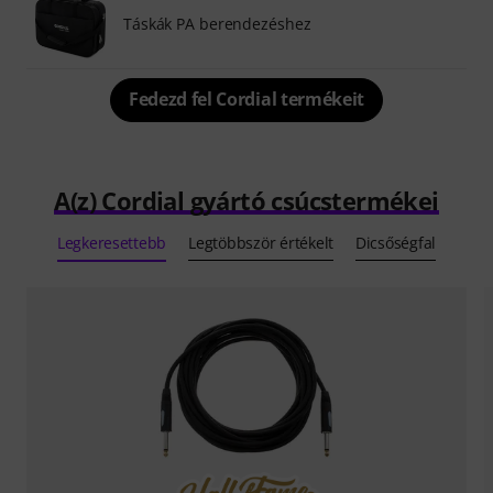
Táskák PA berendezéshez
Fedezd fel Cordial termékeit
A(z) Cordial gyártó csúcstermékei
Legkeresettebb
Legtöbbször értékelt
Dicsőségfal