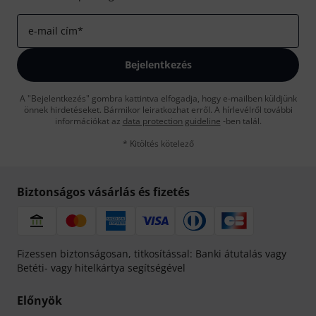
e-mail cím
*
Bejelentkezés
A "Bejelentkezés" gombra kattintva elfogadja, hogy e-mailben küldjünk
önnek hirdetéseket. Bármikor leiratkozhat erről. A hírlevélről további
információkat az
data protection guideline
-ben talál.
* Kitöltés kötelező
Biztonságos vásárlás és fizetés
Fizessen biztonságosan, titkosítással: Banki átutalás vagy
Betéti- vagy hitelkártya segítségével
Előnyök