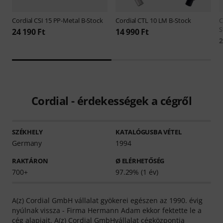
Cordial
CSI 15 PP-Metal B-Stock
Cordial
CTL 10 LM B-Stock
C
S
24 190 Ft
14 990 Ft
2
Cordial - érdekességek a cégről
SZÉKHELY
KATALÓGUSBA VÉTEL
Germany
1994
RAKTÁRON
Ø ELÉRHETŐSÉG
700+
97.29% (1 év)
A(z) Cordial GmbH vállalat gyökerei egészen az 1990. évig
nyúlnak vissza - Firma Hermann Adam ekkor fektette le a
cég alapjait. A(z) Cordial GmbHvállalat cégközpontja