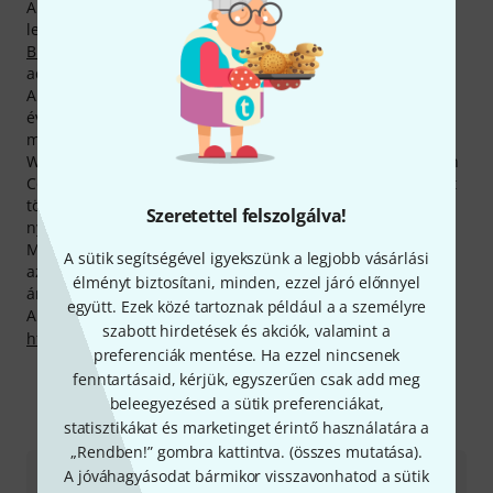
Aktuális Top Sellerünk neve
Cordial CLS 225 BK
. A
legforróbb Cordial-termék a népszerű
Cordial CTM 3 FM-
BK
, amelyből eddigi fennállásunk óta 100.000 darabot
adtunk el.
A gyártó 2 év garanciát biztosít a termékeire, a mi három
éves garanciáknak megfelelően azonban mi ezt még
megtoldjuk egy évvel.
Weboldalunk leggyakrabban meglátogatott termékoldalain
Cordial -termékek szerepelnek. Legutóbbi adataink szerint
több mint 600.000, Cordial-terméket megjelenítő oldalt
Szeretettel felszolgálva!
nyitottak meg.
Most még olcsóbban tehetsz szert Cordial-holmikra! Csak
A sütik segítségével igyekszünk a legjobb vásárlási
az elmúlt 90 napban 217 Cordial-termék árát sikerült
élményt biztosítani, minden, ezzel járó előnnyel
áramvonalasítanunk.
együtt. Ezek közé tartoznak például a a személyre
A gyártóval kapcsolatban itt találsz bővebb tájékoztatást:
szabott hirdetések és akciók, valamint a
http://www.cordial-cables.com
preferenciák mentése. Ha ezzel nincsenek
fenntartásaid, kérjük, egyszerűen csak add meg
beleegyezésed a sütik preferenciákat,
Így érhetsz el minket
statisztikákat és marketinget érintő használatára a
„Rendben!” gombra kattintva. (
összes mutatása
).
A jóváhagyásodat bármikor visszavonhatod a sütik
Ügyfélszolgálat - Magyarország