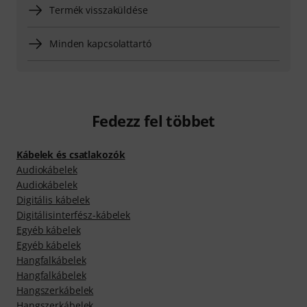
Termék visszaküldése
Minden kapcsolattartó
Fedezz fel többet
Kábelek és csatlakozók
Audiokábelek
Audiokábelek
Digitális kábelek
Digitálisinterfész-kábelek
Egyéb kábelek
Egyéb kábelek
Hangfalkábelek
Hangfalkábelek
Hangszerkábelek
Hangszerkábelek