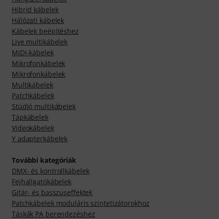
Hibrid kábelek
Hálózati kábelek
Kábelek beépítéshez
Live multikábelek
MIDI-kábelek
Mikrofonkábelek
Mikrofonkábelek
Multikábelek
Patchkábelek
Stúdió multikábelek
Tápkábelek
Videokábelek
Y adapterkábelek
További kategóriák
DMX- és kontrollkábelek
Fejhallgatókábelek
Gitár- és basszuseffektek
Patchkábelek moduláris szintetizátorokhoz
Táskák PA berendezéshez