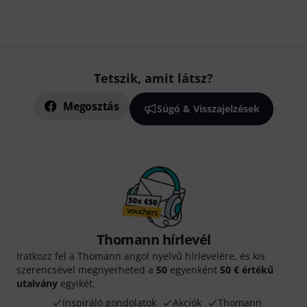
Tetszik, amit látsz?
Megosztás
Súgó & Visszajelzések
Thomann hírlevél
Iratkozz fel a Thomann angol nyelvű hírlevelére, és kis
szerencsével megnyerheted a
50
egyenként
50 € értékű
utalvány
egyikét.
Inspiráló gondolatok
Akciók
Thomann