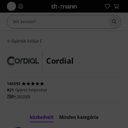
Keresés
Gyártók listája C
Cordial
145592
#21
Gyártó helyezése
750+
termék
közkedvelt
Minden kategória