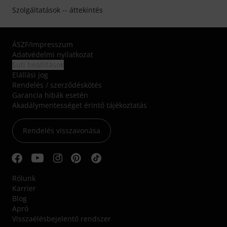
Szolgáltatások -- áttekintés
ÁSZF
/
Impresszum
Adatvédelmi nyilatkozat
Süti beállítások
Elállási jog
Rendelés / szerződéskötés
Garancia hibák esetén
Akadálymentességet érintő tájékoztatás
Rendelés visszavonása
Rólunk
Karrier
Blog
Apró
Visszaélésbejelentő rendszer