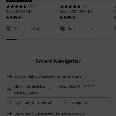
AKTUÁLIS TERMÉK
2727
1501
Cordial
CAM 6 BK
Cordial
CTM 3 FM-BK
C
6 999 Ft
6 599 Ft
Összehasonlítás
Összehasonlítás
Smart Navigator
Cordial Mikrofonkábelek ugrás a listára
Mikrofonkábelek megjelenítése 6500 Ft - 7000 Ft
árkategóriában
ugrás a(z) Mikrofonkábelek termékcsoportra
ugrás a(z) Audiokábelek termékcsoportra