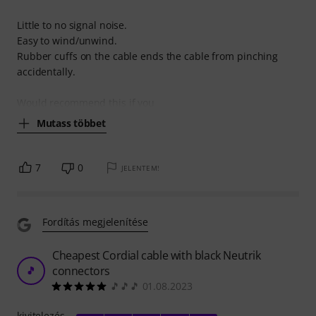
Little to no signal noise.
Easy to wind/unwind.
Rubber cuffs on the cable ends the cable from pinching
accidentally.
Would recommend this if you
Mutass többet
7
0
JELENTEM!
Fordítás megjelenítése
Cheapest Cordial cable with black Neutrik
connectors
🎵
🎵🎵🎵 01.08.2023
kivitelezés