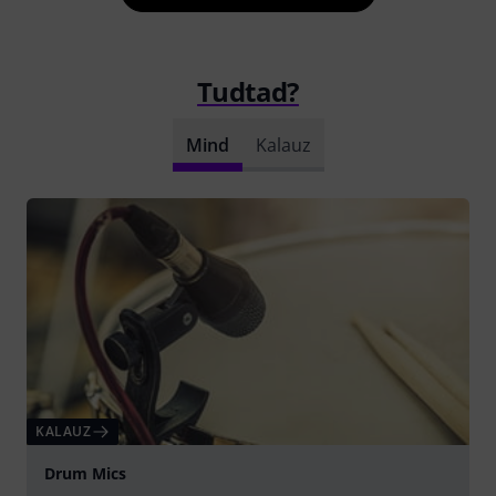
Tudtad?
Mind
Kalauz
KALAUZ
Drum Mics