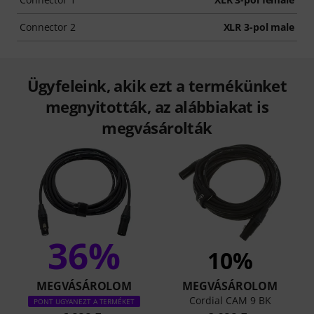
Connector 2
XLR 3-pol male
Ügyfeleink, akik ezt a termékünket
megnyitották, az alábbiakat is
megvásárolták
36%
10%
MEGVÁSÁROLOM
MEGVÁSÁROLOM
Cordial CAM 9 BK
PONT UGYANEZT A TERMÉKET