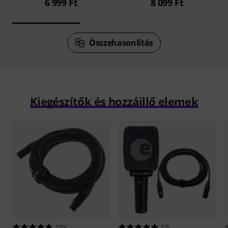
6 999 Ft
8 099 Ft
Összehasonlítás
Kiegészítők és hozzáillő elemek
2788
125