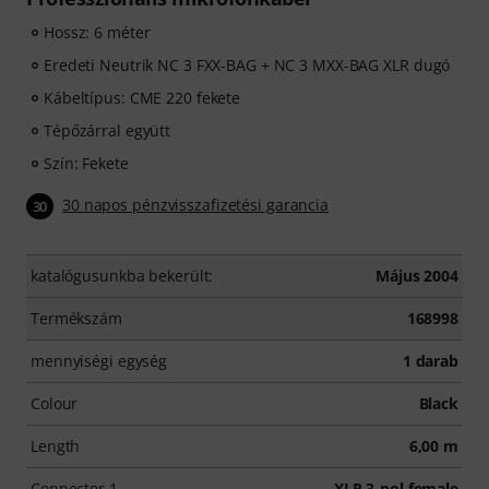
Hossz: 6 méter
Eredeti Neutrik NC 3 FXX-BAG + NC 3 MXX-BAG XLR dugó
Kábeltípus: CME 220 fekete
Tépőzárral együtt
Szín: Fekete
30 napos pénzvisszafizetési garancia
30
katalógusunkba bekerült:
Május 2004
Termékszám
168998
mennyiségi egység
1 darab
Colour
Black
Length
6,00 m
Connector 1
XLR 3-pol female