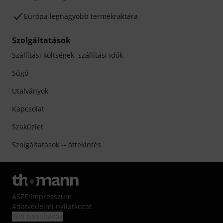
Európa legnagyobb termékraktára
Szolgáltatások
Szállítási költségek, szállítási idők
Súgó
Utalványok
Kapcsolat
Szaküzlet
Szolgáltatások -- áttekintés
ÁSZF
/
Impresszum
Adatvédelmi nyilatkozat
Süti beállítások