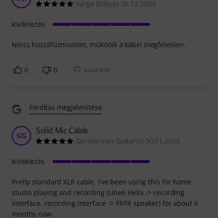
Varga Mátyás 26.12.2023
kivitelezés
Nincs hozzáfűznivalóm, működik a kábel megfelelően.
0
0
JELENTEM!
Fordítás megjelenítése
Solid Mic Cable
GG
Germerican Guitarist 30.01.2020
kivitelezés
Pretty standard XLR cable. I've been using this for home
studio playing and recording (Line6 Helix -> recording
interface. recording interface -> FRFR speaker) for about 6
months now.