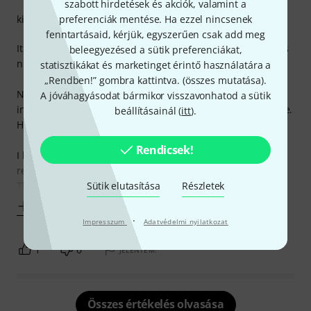
szabott hirdetések és akciók, valamint a
preferenciák mentése. Ha ezzel nincsenek
kivitelezés
fenntartásaid, kérjük, egyszerűen csak add meg
It's a microphone cable. It's quite slinky and bendy which is
beleegyezésed a sütik preferenciákat,
nice. It feels good quality.
statisztikákat és marketinget érintő használatára a
„Rendben!” gombra kattintva. (
összes mutatása
).
No hiss, even in a studio with multiple sources of
A jóváhagyásodat bármikor visszavonhatod a sütik
interference. So a high quality product for reasonable price.
beállításainál (
itt
).
Happy customer!
Rendicsek!
I bought two. One didn't work but Thomann sent a
replacement straight away which worked fine - thanks
Sütik elutasítása
Részletek
Thomann - that's why I
Mutass többet
·
Impresszum
Adatvédelmi nyilatkozat
1
0
JELENTEM!
Összes értékelés olvasása