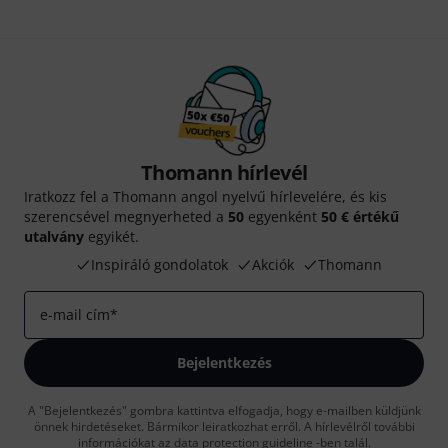
Thomann hírlevél
Iratkozz fel a Thomann angol nyelvű hírlevelére, és kis
szerencsével megnyerheted a
50
egyenként
50 € értékű
utalvány
egyikét.
Inspiráló gondolatok
Akciók
Thomann
e-mail cím
*
Bejelentkezés
A "Bejelentkezés" gombra kattintva elfogadja, hogy e-mailben küldjünk
önnek hirdetéseket. Bármikor leiratkozhat erről. A hírlevélről további
információkat az
data protection guideline
-ben talál.