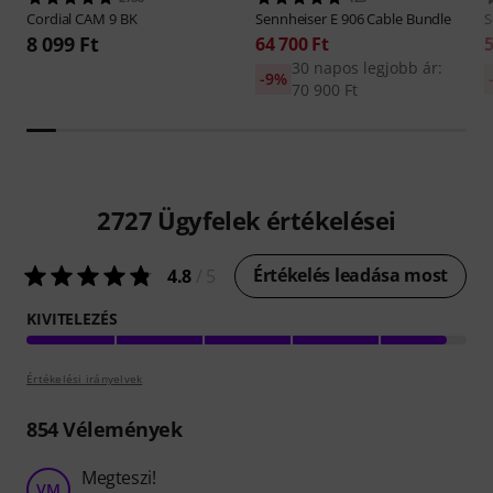
Cordial
CAM 9 BK
Sennheiser
E 906 Cable Bundle
S
8 099 Ft
64 700 Ft
5
30 napos legjobb ár:
-9%
70 900 Ft
2727
Ügyfelek értékelései
Értékelés leadása most
4.8
/ 5
KIVITELEZÉS
Értékelési irányelvek
854
Vélemények
Megteszi!
VM