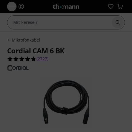
Keresés
Mikrofonkábel
Cordial CAM 6 BK
4.8/5 csillag, összesen 2727 értékelés alapján
(
2727
)