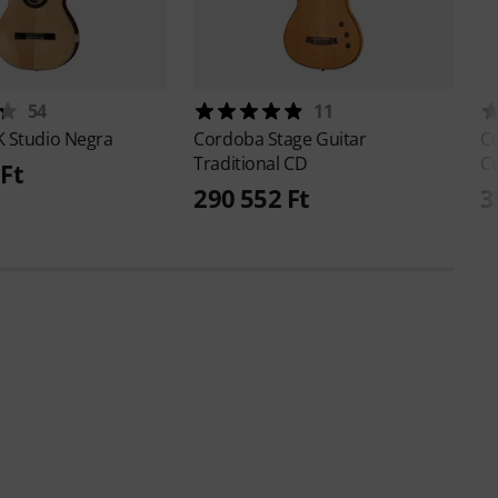
54
11
 Studio Negra
Cordoba
Stage Guitar
C
Traditional CD
C
Ft
290 552 Ft
3