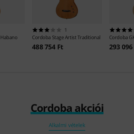
1
t Habano
Cordoba
Stage Artist Traditional
Cordoba
GK
488 754 Ft
293 096 
Cordoba akciói
Alkalmi vételek