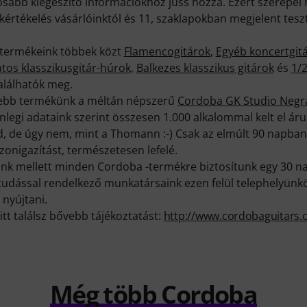
sabb kiegészítő információkhoz juss hozzá. Ezért szerepel 
értékelés vásárlóinktól és 11, szaklapokban megjelent tesz
termékeink többek közt
Flamencogitárok
,
Egyéb koncertgit
tos klasszikusgitár-húrok
,
Balkezes klasszikus gitárok
és
1/2
alálhatók meg.
ttebb termékünk a méltán népszerű
Cordoba GK Studio Negr
nlegi adataink szerint összesen 1.000 alkalommal kelt el ár
ud, de úgy nem, mint a Thomann :-) Csak az elmúlt 90 napb
onigazítást, természetesen lefelé.
k mellett minden Cordoba -termékre biztosítunk egy 30 na
ktudással rendelkező munkatársaink ezen felül telephelyünk
 nyújtani.
itt találsz bővebb tájékoztatást:
http://www.cordobaguitars
Még több Cordoba