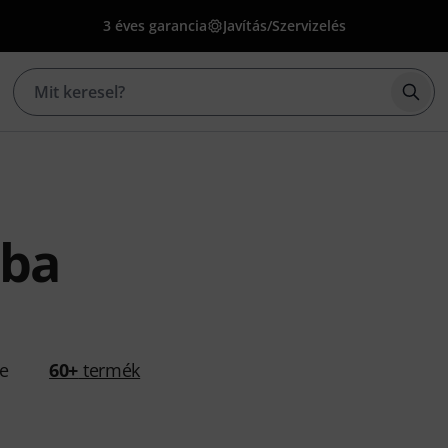
3 éves garancia
Javítás/Szervizelés
Kere
oba
se
60+
termék