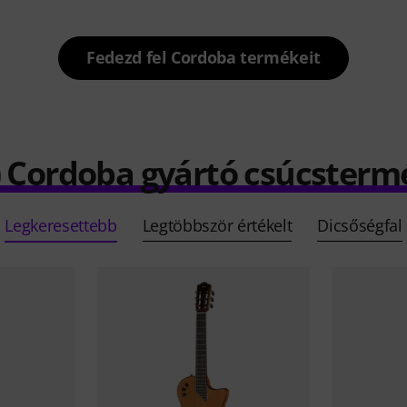
Fedezd fel Cordoba termékeit
) Cordoba gyártó csúcsterm
Legkeresettebb
Legtöbbször értékelt
Dicsőségfal