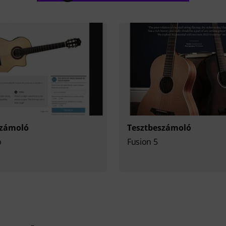
számoló
Tesztbeszámoló
o
Fusion 5