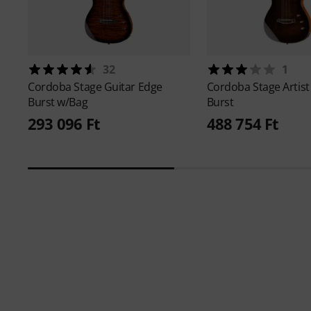
32
1
Cordoba
Stage Guitar Edge
Cordoba
Stage Artis
Burst w/Bag
Burst
293 096 Ft
488 754 Ft