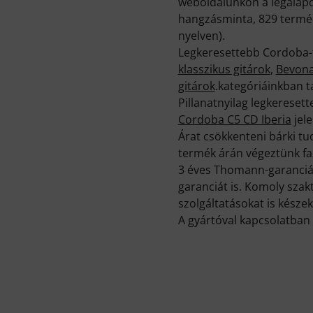
weboldalunkon a legalapo
hangzásminta, 829 termék
nyelven).
Legkeresettebb Cordoba-
klasszikus gitárok
,
Bevona
gitárok
.kategóriáinkban t
Pillanatnyilag legkerese
Cordoba C5 CD Iberia
jele
Árat csökkenteni bárki t
termék árán végeztünk faz
3 éves Thomann-garancián
garanciát is. Komoly sza
szolgáltatásokat is készek
A gyártóval kapcsolatban 