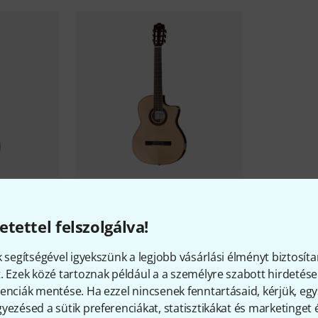
CE B-Stock
Cordoba
GK Studio Limited B-
Stock
etettel felszolgálva!
307 183 Ft
k segítségével igyekszünk a legjobb vásárlási élményt biztosíta
. Ezek közé tartoznak például a a személyre szabott hirdetések
enciák mentése. Ha ezzel nincsenek fenntartásaid, kérjük, e
yezésed a sütik preferenciákat, statisztikákat és marketinget