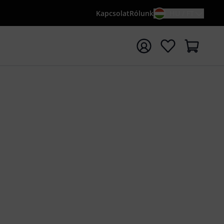
Kapcsolat
Rólunk
HU / FT
sés indítása {searchTerm} keresőszóval