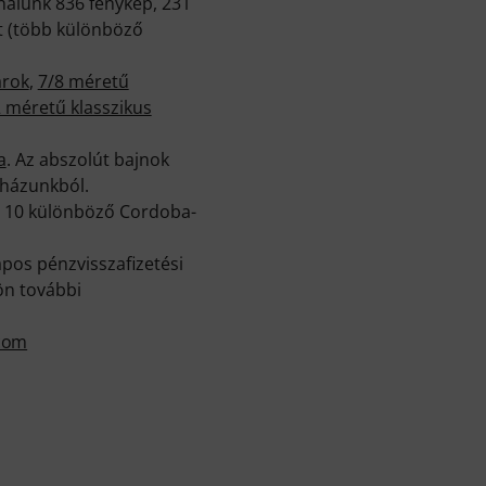
nálunk 836 fénykép, 231
t (több különböző
árok
,
7/8 méretű
 méretű klasszikus
a
. Az abszolút bajnok
uházunkból.
an 10 különböző Cordoba-
pos pénzvisszafizetési
ön további
.com