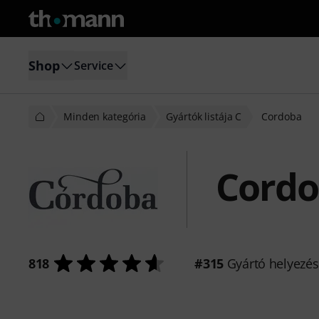
Shop
Service
Minden kategória
Gyártók listája C
Cordoba
Cord
818
#315
Gyártó helyezé