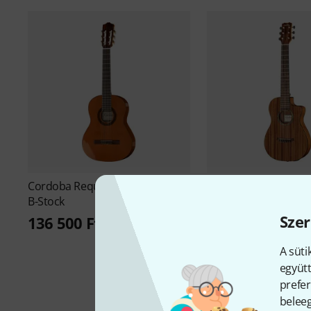
Cordoba
Requinto 1/2 Classical
Cordoba
Mini II MH-
B-Stock
86 800 Ft
Szer
136 500 Ft
A süti
együtt
prefer
beleeg