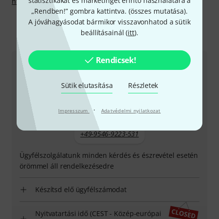
statisztikákat és marketinget érintő használatára a
http://www.steinberg.net
„Rendben!” gombra kattintva. (
összes mutatása
).
A jóváhagyásodat bármikor visszavonhatod a sütik
beállításainál (
itt
).
Így érhetsz el minket
Rendicsek!
Ügyfélszolgálat - Magyarország
Sütik elutasítása
Részletek
·
Impresszum
Adatvédelmi nyilatkozat
+49-9546-9223-531
Ügyfélszolgálatunk minden kérdés és észrevétel esetén
örömmel áll rendelkezésedre
Készítsd elő ügyfélszámodat
Nyitvatartási idő (CEST - Közép-európai