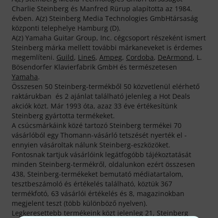
Charlie Steinberg és Manfred Rürup alapította az 1984.
évben. A(z) Steinberg Media Technologies GmbHtársaság
központi telephelye Hamburg (D).
A(z) Yamaha Guitar Group, Inc. cégcsoport részeként ismert
Steinberg márka mellett további márkaneveket is érdemes
megemlíteni.
Guild
,
Line6
,
Ampeg
,
Cordoba
,
DeArmond
, L.
Bösendorfer Klavierfabrik GmbH és természetesen
Yamaha
.
Összesen 50 Steinberg-termékből 50 közvetlenül elérhető
raktárukban és 2 ajánlat található jelenleg a Hot Deals
akciók közt. Már 1993 óta, azaz 33 éve értékesítünk
Steinberg gyártotta termékeket.
A csúcsmárkáink közé tartozó Steinberg termékei 70
vásárlóból egy Thomann-vásárló tetszését nyerték el -
ennyien vásároltak nálunk Steinberg-eszközöket.
Fontosnak tartjuk vásárlóink legátfogóbb tájékoztatását
minden Steinberg-termékről, oldalunkon ezért összesen
438, Steinberg-termékeket bemutató médiatartalom,
tesztbeszámoló és értékelés található, köztük 367
termékfotó, 63 vásárlói értékelés és 8, magazinokban
megjelent teszt (több különböző nyelven).
Legkeresettebb termékeink közt jelenleg 21, Steinberg