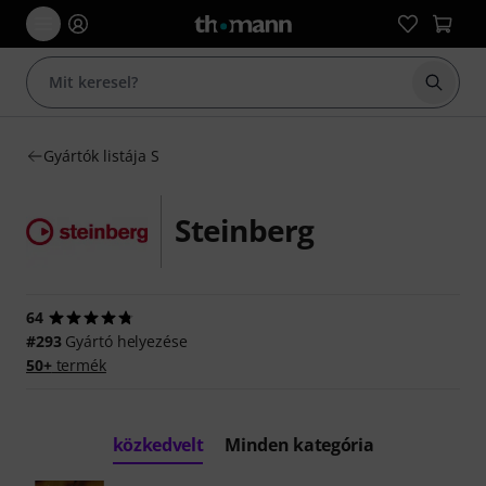
Keresés
Gyártók listája S
Steinberg
64
#293
Gyártó helyezése
50+
termék
közkedvelt
Minden kategória