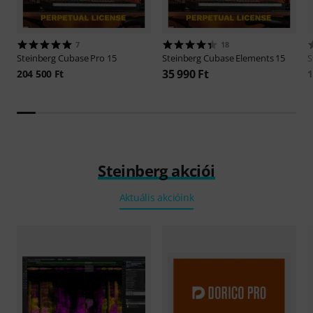
7
18
Steinberg
Cubase Pro 15
Steinberg
Cubase Elements 15
S
35 990 Ft
204 500 Ft
1
Steinberg akciói
Aktuális akcióink