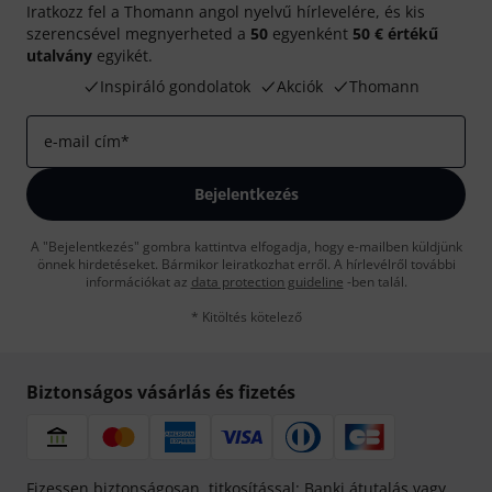
Iratkozz fel a Thomann angol nyelvű hírlevelére, és kis
szerencsével megnyerheted a
50
egyenként
50 € értékű
utalvány
egyikét.
Inspiráló gondolatok
Akciók
Thomann
e-mail cím
*
Bejelentkezés
A "Bejelentkezés" gombra kattintva elfogadja, hogy e-mailben küldjünk
önnek hirdetéseket. Bármikor leiratkozhat erről. A hírlevélről további
információkat az
data protection guideline
-ben talál.
* Kitöltés kötelező
Biztonságos vásárlás és fizetés
Fizessen biztonságosan, titkosítással: Banki átutalás vagy