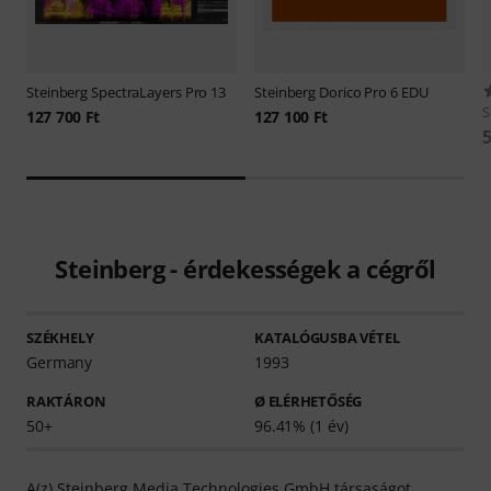
Steinberg
SpectraLayers Pro 13
Steinberg
Dorico Pro 6 EDU
S
127 700 Ft
127 100 Ft
5
Steinberg - érdekességek a cégről
SZÉKHELY
KATALÓGUSBA VÉTEL
Germany
1993
RAKTÁRON
Ø ELÉRHETŐSÉG
50+
96.41% (1 év)
A(z) Steinberg Media Technologies GmbH társaságot