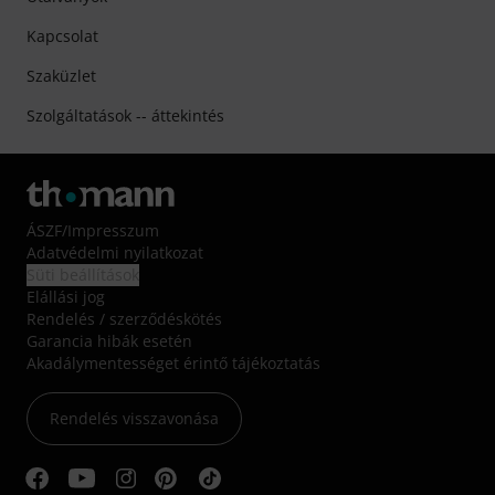
Kapcsolat
Szaküzlet
Szolgáltatások -- áttekintés
ÁSZF
/
Impresszum
Adatvédelmi nyilatkozat
Süti beállítások
Elállási jog
Rendelés / szerződéskötés
Garancia hibák esetén
Akadálymentességet érintő tájékoztatás
Rendelés visszavonása