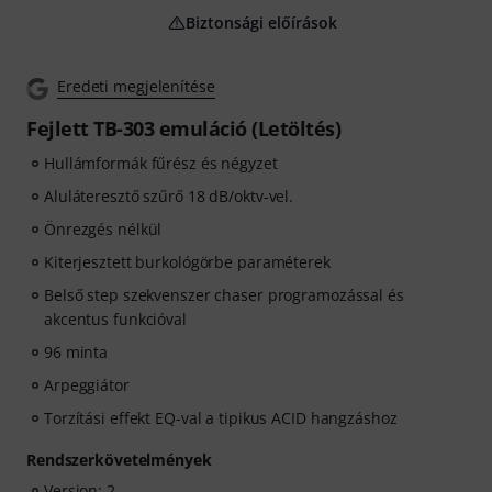
Biztonsági előírások
Eredeti megjelenítése
Fejlett TB-303 emuláció (Letöltés)
Hullámformák fűrész és négyzet
Aluláteresztő szűrő 18 dB/oktv-vel.
Önrezgés nélkül
Kiterjesztett burkológörbe paraméterek
Belső step szekvenszer chaser programozással és
akcentus funkcióval
96 minta
Arpeggiátor
Torzítási effekt EQ-val a tipikus ACID hangzáshoz
Rendszerkövetelmények
Version: 2