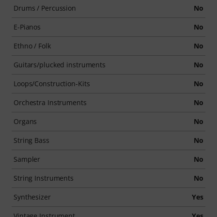
Drums / Percussion
No
E-Pianos
No
Ethno / Folk
No
Guitars/plucked instruments
No
Loops/Construction-Kits
No
Orchestra Instruments
No
Organs
No
String Bass
No
Sampler
No
String Instruments
No
Synthesizer
Yes
Vintage Instrument
Yes