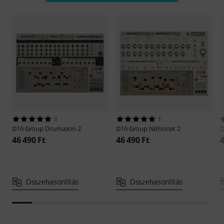
3
1
D16 Group
Drumazon 2
D16 Group
Nithonat 2
D
46 490 Ft
46 490 Ft
4
Összehasonlítás
Összehasonlítás