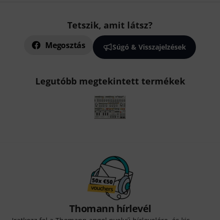
Tetszik, amit látsz?
Megosztás
Súgó & Visszajelzések
Legutóbb megtekintett termékek
Thomann hírlevél