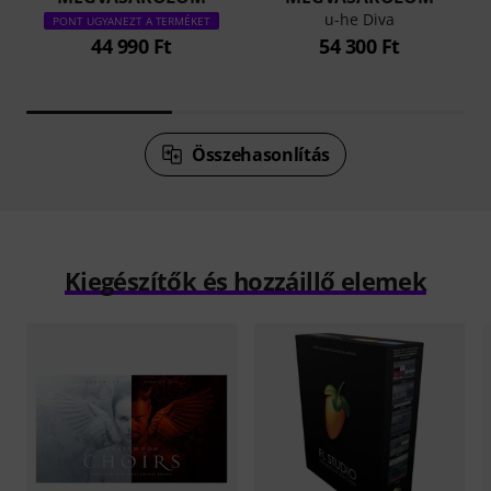
u-he Diva
PONT UGYANEZT A TERMÉKET
44 990 Ft
54 300 Ft
Összehasonlítás
Kiegészítők és hozzáillő elemek