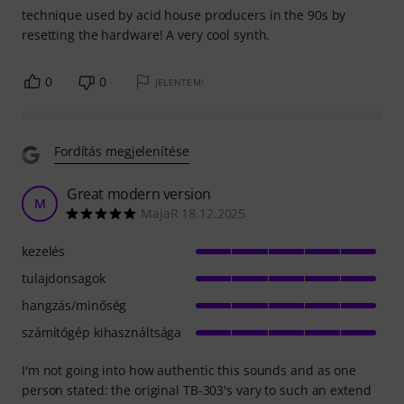
technique used by acid house producers in the 90s by
resetting the hardware! A very cool synth.
0
0
JELENTEM!
Fordítás megjelenítése
Great modern version
M
MajaR 18.12.2025
kezelés
tulajdonsagok
hangzás/minőség
számítógép kihasználtsága
I'm not going into how authentic this sounds and as one
person stated: the original TB-303's vary to such an extend