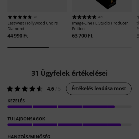
28
473
EastWest
Hollywood Choirs
Image-Line
FL Studio Producer
t
Diamond
Edition
P
44 990 Ft
63 700 Ft
31
Ügyfelek értékelései
Értékelés leadása most
4.6
/ 5
KEZELÉS
TULAJDONSAGOK
HANGZÁS/MINŐSÉG