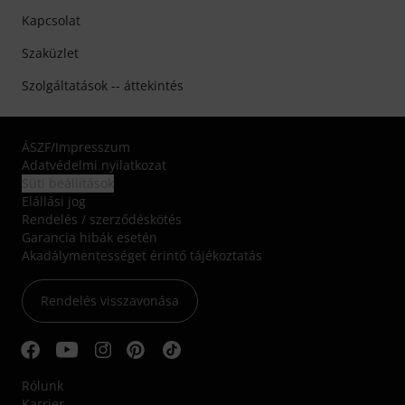
Kapcsolat
Szaküzlet
Szolgáltatások -- áttekintés
ÁSZF
/
Impresszum
Adatvédelmi nyilatkozat
Süti beállítások
Elállási jog
Rendelés / szerződéskötés
Garancia hibák esetén
Akadálymentességet érintő tájékoztatás
Rendelés visszavonása
Rólunk
Karrier