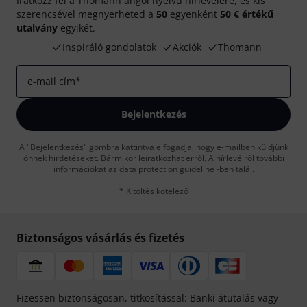
Iratkozz fel a Thomann angol nyelvű hírlevelére, és kis
szerencsével megnyerheted a
50
egyenként
50 € értékű
utalvány
egyikét.
Inspiráló gondolatok
Akciók
Thomann
e-mail cím
*
Bejelentkezés
A "Bejelentkezés" gombra kattintva elfogadja, hogy e-mailben küldjünk
önnek hirdetéseket. Bármikor leiratkozhat erről. A hírlevélről további
információkat az
data protection guideline
-ben talál.
* Kitöltés kötelező
Biztonságos vásárlás és fizetés
Fizessen biztonságosan, titkosítással: Banki átutalás vagy