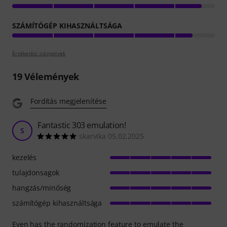
SZÁMÍTÓGÉP KIHASZNÁLTSÁGA
Értékelési irányelvek
19
Vélemények
Fordítás megjelenítése
Fantastic 303 emulation!
S
skarvika 05.02.2025
kezelés
tulajdonsagok
hangzás/minőség
számítógép kihasználtsága
Even has the randomization feature to emulate the