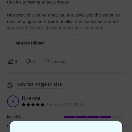
that it's a moving target anyway.
However, this sound amazing, and gives you the option to
use the plugin more traditionally, or to make use of some
superb effect and - the winner for me - their step
sequencer interface. I chose this over
Mutass többet
0
0
JELENTEM!
Fordítás megjelenítése
Nice one!
A
Anonim 27.11.2023
kezelés
tulajdonsagok