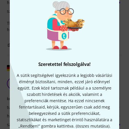
hangzás/minőség
számítógép kihasználtsága
This is so far the best 303 emulation plugin that I have
heard.
0
0
JELENTEM!
Szeretettel felszolgálva!
Eredeti megjelenítése
A sütik segítségével igyekszünk a legjobb vásárlási
jó bővítmény
élményt biztosítani, minden, ezzel járó előnnyel
HB
Hanns Blue 29.10.2020
együtt. Ezek közé tartoznak például a a személyre
szabott hirdetések és akciók, valamint a
kezelés
preferenciák mentése. Ha ezzel nincsenek
fenntartásaid, kérjük, egyszerűen csak add meg
tulajdonsagok
beleegyezésed a sütik preferenciákat,
hangzás/minőség
statisztikákat és marketinget érintő használatára a
számítógép kihasználtsága
„Rendben!” gombra kattintva. (
összes mutatása
).