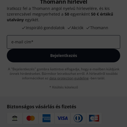
Thomann hírlevél
Iratkozz fel a Thomann angol nyelvű hírlevelére, és kis
szerencsével megnyerheted a
50
egyenként
50 € értékű
utalvány
egyikét.
Inspiráló gondolatok
Akciók
Thomann
e-mail cím
*
Bejelentkezés
A "Bejelentkezés" gombra kattintva elfogadja, hogy e-mailben küldjünk
önnek hirdetéseket. Bármikor leiratkozhat erről. A hírlevélről további
információkat az
data protection guideline
-ben talál.
* Kitöltés kötelező
Biztonságos vásárlás és fizetés