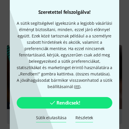
Szeretettel felszolgálva!
Tudtad?
A sütik segítségével igyekszünk a legjobb vásárlási
élményt biztosítani, minden, ezzel járó előnnyel
Mind
Kalauz
együtt. Ezek közé tartoznak például a a személyre
szabott hirdetések és akciók, valamint a
preferenciák mentése. Ha ezzel nincsenek
fenntartásaid, kérjük, egyszerűen csak add meg
beleegyezésed a sütik preferenciákat,
statisztikákat és marketinget érintő használatára a
„Rendben!” gombra kattintva. (
összes mutatása
).
A jóváhagyásodat bármikor visszavonhatod a sütik
beállításainál (
itt
).
Rendicsek!
KALAUZ
Cables
Sütik elutasítása
Részletek