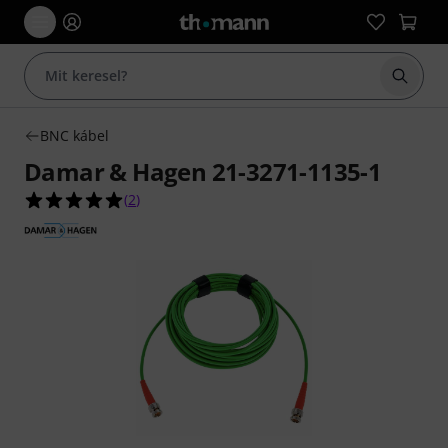
Keresés
BNC kábel
Damar & Hagen 21-3271-1135-1
5.0/5 csillag, összesen 2 értékelés alapján
(
2
)