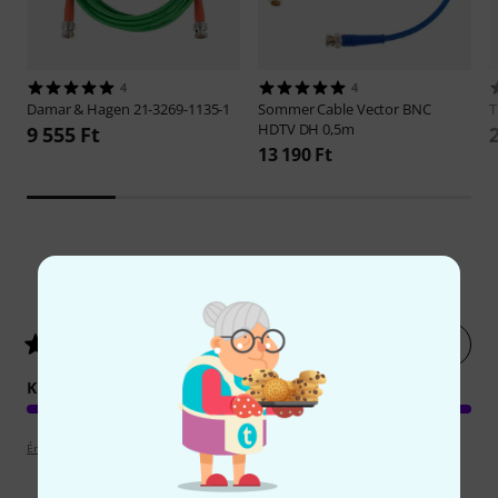
4
4
Damar & Hagen
21-3269-1135-1
Sommer Cable
Vector BNC
HDTV DH 0,5m
9 555 Ft
13 190 Ft
2
Ügyfelek értékelései
Értékelés leadása most
5
/ 5
KIVITELEZÉS
Értékelési irányelvek