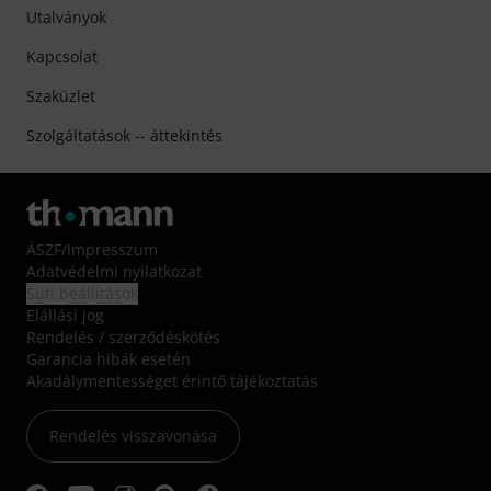
Utalványok
Kapcsolat
Szaküzlet
Szolgáltatások -- áttekintés
ÁSZF
/
Impresszum
Adatvédelmi nyilatkozat
Süti beállítások
Elállási jog
Rendelés / szerződéskötés
Garancia hibák esetén
Akadálymentességet érintő tájékoztatás
Rendelés visszavonása