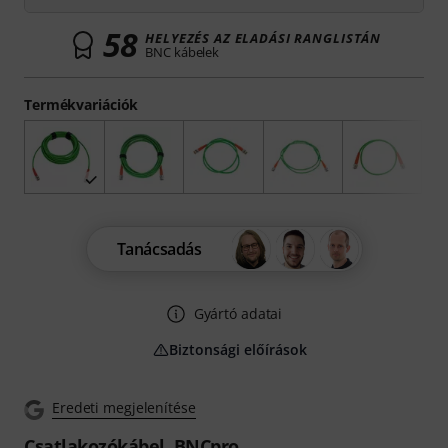
58
HELYEZÉS AZ ELADÁSI RANGLISTÁN
BNC kábelek
Termékvariációk
Tanácsadás
Gyártó adatai
Biztonsági előírások
Eredeti megjelenítése
Csatlakozókábel, BNCpro