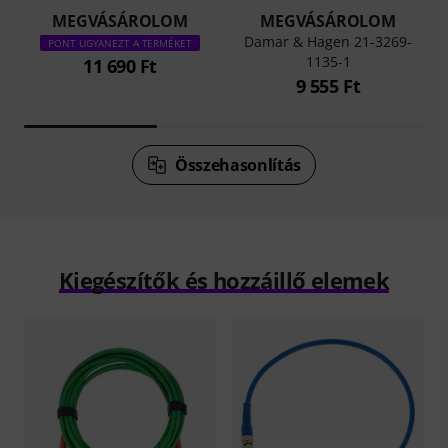
MEGVÁSÁROLOM
MEGVÁSÁROLOM
Damar & Hagen 21-3269-
PONT UGYANEZT A TERMÉKET
1135-1
11 690 Ft
9 555 Ft
Összehasonlítás
Kiegészítők és hozzáillő elemek