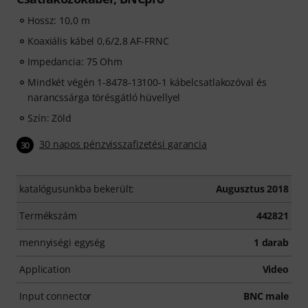
Hossz: 10,0 m
Koaxiális kábel 0,6/2,8 AF-FRNC
Impedancia: 75 Ohm
Mindkét végén 1-8478-13100-1 kábelcsatlakozóval és
narancssárga törésgátló hüvellyel
Szín: Zöld
30 napos pénzvisszafizetési garancia
30
katalógusunkba bekerült:
Augusztus 2018
Termékszám
442821
mennyiségi egység
1 darab
Application
Video
Input connector
BNC male