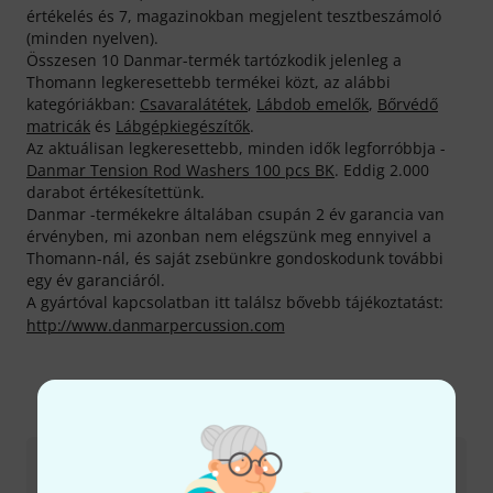
értékelés és 7, magazinokban megjelent tesztbeszámoló
(minden nyelven).
Összesen 10 Danmar-termék tartózkodik jelenleg a
Thomann legkeresettebb termékei közt, az alábbi
kategóriákban:
Csavaralátétek
,
Lábdob emelők
,
Bőrvédő
matricák
és
Lábgépkiegészítők
.
Az aktuálisan legkeresettebb, minden idők legforróbbja -
Danmar Tension Rod Washers 100 pcs BK
. Eddig 2.000
darabot értékesítettünk.
Danmar -termékekre általában csupán 2 év garancia van
érvényben, mi azonban nem elégszünk meg ennyivel a
Thomann-nál, és saját zsebünkre gondoskodunk további
egy év garanciáról.
A gyártóval kapcsolatban itt találsz bővebb tájékoztatást:
http://www.danmarpercussion.com
Így érhetsz el minket
Ügyfélszolgálat - Magyarország