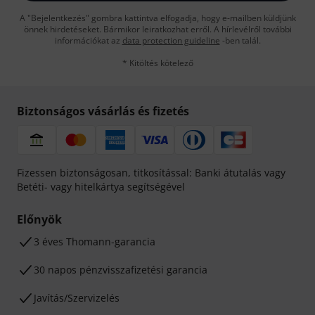
A "Bejelentkezés" gombra kattintva elfogadja, hogy e-mailben küldjünk
önnek hirdetéseket. Bármikor leiratkozhat erről. A hírlevélről további
információkat az
data protection guideline
-ben talál.
* Kitöltés kötelező
Biztonságos vásárlás és fizetés
Fizessen biztonságosan, titkosítással: Banki átutalás vagy
Betéti- vagy hitelkártya segítségével
Előnyök
3 éves Thomann-garancia
30 napos pénzvisszafizetési garancia
Javítás/Szervizelés