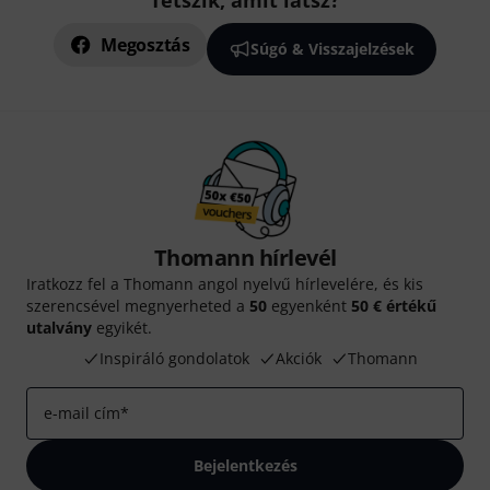
Tetszik, amit látsz?
Megosztás
Súgó & Visszajelzések
Thomann hírlevél
Iratkozz fel a Thomann angol nyelvű hírlevelére, és kis
szerencsével megnyerheted a
50
egyenként
50 € értékű
utalvány
egyikét.
Inspiráló gondolatok
Akciók
Thomann
e-mail cím
*
Bejelentkezés