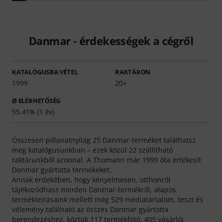
Danmar - érdekességek a cégről
KATALÓGUSBA VÉTEL
RAKTÁRON
1999
20+
Ø ELÉRHETŐSÉG
95.41% (1 év)
Összesen pillanatnyilag 25 Danmar-terméket találhatsz
meg katalógusunkban – ezek közül 22 szállítható
raktárunkból azonnal. A Thomann már 1999 óta értékesít
Danmar gyártotta termékeket.
Annak érdekében, hogy kényelmesen, otthonról
tájékozódhass minden Danmar-termékről, alapos
termékleírásaink mellett még 529 médiatartalom, teszt és
vélemény található az összes Danmar gyártotta
berendezéshez, köztük 117 termékfotó, 405 vásárlói