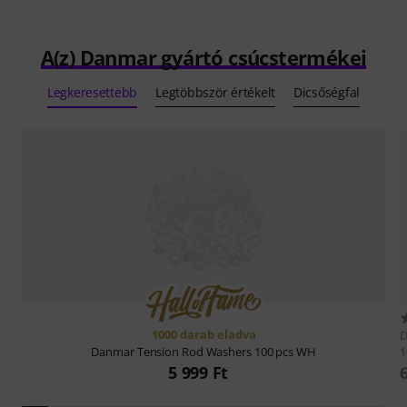
A(z) Danmar gyártó csúcstermékei
Legkeresettebb
Legtöbbször értékelt
Dicsőségfal
1000 darab eladva
1
Danmar
Tension Rod Washers 100 pcs WH
5 999 Ft