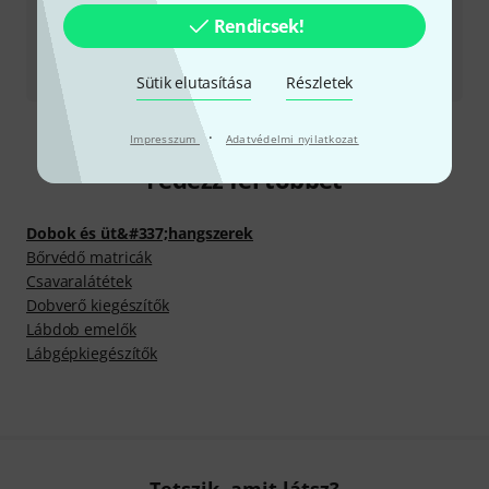
Termék visszaküldése
Rendicsek!
Minden kapcsolattartó
Sütik elutasítása
Részletek
·
Impresszum
Adatvédelmi nyilatkozat
Fedezz fel többet
Dobok és üt&#337;hangszerek
Bőrvédő matricák
Csavaralátétek
Dobverő kiegészítők
Lábdob emelők
Lábgépkiegészítők