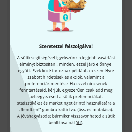
+49-9546-9223-531
Szeretettel felszolgálva!
Ügyfélszolgálatunk minden kérdés és észrevétel esetén
örömmel áll rendelkezésedre
A sütik segítségével igyekszünk a legjobb vásárlási
élményt biztosítani, minden, ezzel járó előnnyel
Készítsd elő ügyfélszámodat
együtt. Ezek közé tartoznak például a a személyre
szabott hirdetések és akciók, valamint a
Nyitvatartási idő (CEST - Közép-európai
preferenciák mentése. Ha ezzel nincsenek
nyári időszámítás)
fenntartásaid, kérjük, egyszerűen csak add meg
beleegyezésed a sütik preferenciákat,
statisztikákat és marketinget érintő használatára a
Visszahívást kérek
„Rendben!” gombra kattintva. (
összes mutatása
).
A jóváhagyásodat bármikor visszavonhatod a sütik
Még több elérhetőség
beállításainál (
itt
).