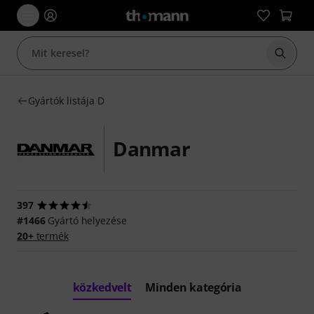
Keresés
Gyártók listája D
Danmar
397
#1466
Gyártó helyezése
20+
termék
közkedvelt
Minden kategória