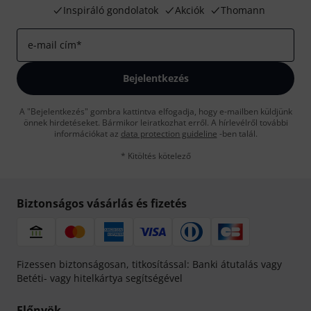
Inspiráló gondolatok
Akciók
Thomann
e-mail cím
*
Bejelentkezés
A "Bejelentkezés" gombra kattintva elfogadja, hogy e-mailben küldjünk
önnek hirdetéseket. Bármikor leiratkozhat erről. A hírlevélről további
információkat az
data protection guideline
-ben talál.
* Kitöltés kötelező
Biztonságos vásárlás és fizetés
Fizessen biztonságosan, titkosítással: Banki átutalás vagy
Betéti- vagy hitelkártya segítségével
Előnyök