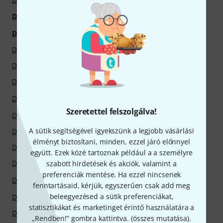
Dogal
Doepfer
Don't Fret
Dolfinos
Dörfler
Dotzauer
Doughty
Dover Publications
Dowani
DPA
DR Customs
DR Strings
Szeretettel felszolgálva!
Dr. J. Butz Musikverlag
Dr. Liston's
A sütik segítségével igyekszünk a legjobb vásárlási
Dr. Thomas Joos
Dr. Tillwich
élményt biztosítani, minden, ezzel járó előnnyel
Dr.Ducks
Dr.Suzuki
együtt. Ezek közé tartoznak például a a személyre
Dragao
szabott hirdetések és akciók, valamint a
Dragonfly Percussion
preferenciák mentése. Ha ezzel nincsenek
Draka
Drawmer
fenntartásaid, kérjük, egyszerűen csak add meg
beleegyezésed a sütik preferenciákat,
Dreadbox
Dreamtonics
statisztikákat és marketinget érintő használatára a
Drum Candy
Drum N Base
„Rendben!” gombra kattintva. (
összes mutatása
).