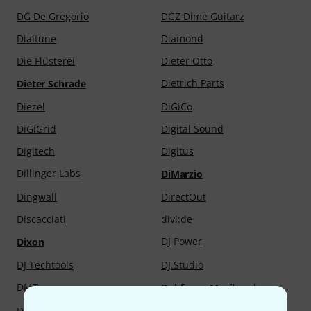
DG De Gregorio
DGZ Dime Guitarz
Dialtune
Diamond
Die Flüsterei
Dieter Otto
Dietrich Parts
Dieter Schrade
Diezel
DiGiCo
DiGiGrid
Digital Sound
Digitech
Digitus
Dillinger Labs
DiMarzio
Dingwall
DirectOut
Discacciati
divi:de
DJ Power
Dixon
DJ Techtools
DJ.Studio
DMT
Doblinger Musikverlag
Dobro
DOCtron