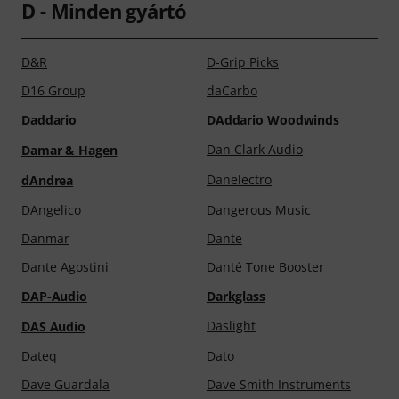
D - Minden gyártó
D&R
D-Grip Picks
D16 Group
daCarbo
Daddario
DAddario Woodwinds
Dan Clark Audio
Damar & Hagen
Danelectro
dAndrea
DAngelico
Dangerous Music
Danmar
Dante
Dante Agostini
Danté Tone Booster
DAP-Audio
Darkglass
Daslight
DAS Audio
Dateq
Dato
Dave Guardala
Dave Smith Instruments