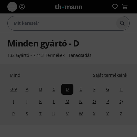
Keresés
Minden gyártó - D
132 Gyártó
•
7.113 Termékek
Tanácsadás
Mind
Saját termékeink
0-9
A
B
C
D
E
F
G
H
I
J
K
L
M
N
O
P
Q
R
S
T
U
V
W
X
Y
Z