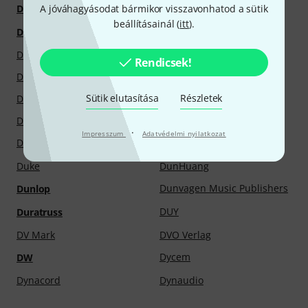
DrumDial
DrumCraft
A jóváhagyásodat bármikor visszavonhatod a sütik
beállításainál (
itt
).
Drumgees
Drumeo
Drumport StompTech
Drumprax
Rendicsek!
DryBell
DS Drum
Sütik elutasítása
Részletek
DSM & Humboldt
Dtronics
Dual
Duduk-Rocks
·
Impresszum
Adatvédelmi nyilatkozat
Dudukhouse
Duesenberg
Duke
DunHuang
Dunvagen Music Publishers
Dunlop
DUY
Duratruss
DV Mark
DVO Verlag
Dycem
DW
Dynacord
Dynaudio