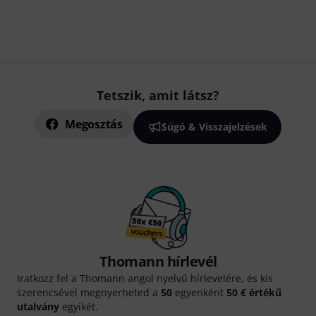
Tetszik, amit látsz?
Megosztás
Súgó & Visszajelzések
Thomann hírlevél
Iratkozz fel a Thomann angol nyelvű hírlevelére, és kis
szerencsével megnyerheted a
50
egyenként
50 € értékű
utalvány
egyikét.