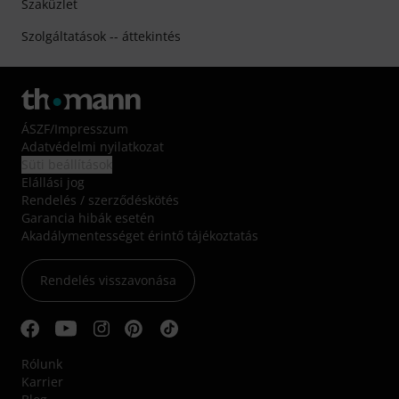
Szaküzlet
Szolgáltatások -- áttekintés
ÁSZF
/
Impresszum
Adatvédelmi nyilatkozat
Süti beállítások
Elállási jog
Rendelés / szerződéskötés
Garancia hibák esetén
Akadálymentességet érintő tájékoztatás
Rendelés visszavonása
Rólunk
Karrier