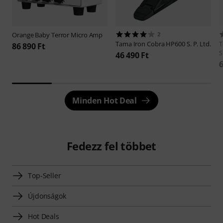
Orange
Baby Terror Micro Amp
2
Tama
Iron Cobra HP600 S. P. Ltd.
T
86 890 Ft
S
46 490 Ft
6
Minden Hot Deal
Fedezz fel többet
Top-Seller
Újdonságok
Hot Deals