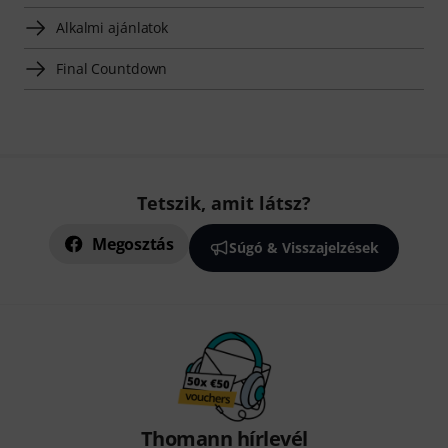
Alkalmi ajánlatok
Final Countdown
Tetszik, amit látsz?
Megosztás
Súgó & Visszajelzések
Thomann hírlevél