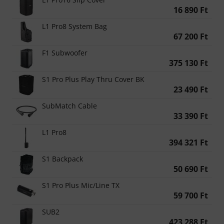
16 890 Ft
L1 Pro8 System Bag
67 200 Ft
F1 Subwoofer
375 130 Ft
S1 Pro Plus Play Thru Cover BK
23 490 Ft
SubMatch Cable
33 390 Ft
L1 Pro8
394 321 Ft
S1 Backpack
50 690 Ft
S1 Pro Plus Mic/Line TX
59 700 Ft
SUB2
423 288 Ft