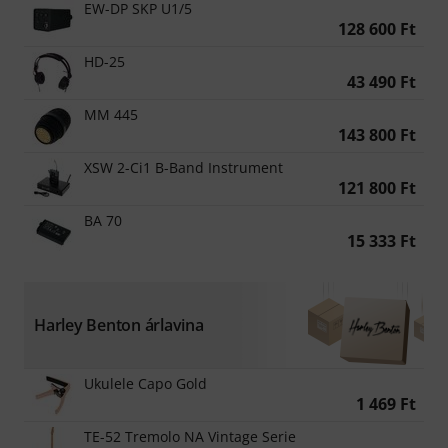
EW-DP SKP U1/5
128 600 Ft
HD-25
43 490 Ft
MM 445
143 800 Ft
XSW 2-Ci1 B-Band Instrument
121 800 Ft
BA 70
15 333 Ft
Harley Benton árlavina
Ukulele Capo Gold
1 469 Ft
TE-52 Tremolo NA Vintage Serie