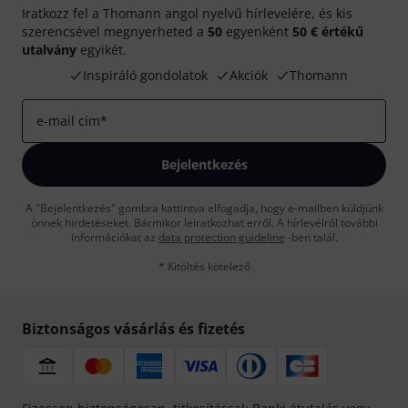
Iratkozz fel a Thomann angol nyelvű hírlevelére, és kis
szerencsével megnyerheted a
50
egyenként
50 € értékű
utalvány
egyikét.
Inspiráló gondolatok
Akciók
Thomann
e-mail cím
*
Bejelentkezés
A "Bejelentkezés" gombra kattintva elfogadja, hogy e-mailben küldjünk
önnek hirdetéseket. Bármikor leiratkozhat erről. A hírlevélről további
információkat az
data protection guideline
-ben talál.
* Kitöltés kötelező
Biztonságos vásárlás és fizetés