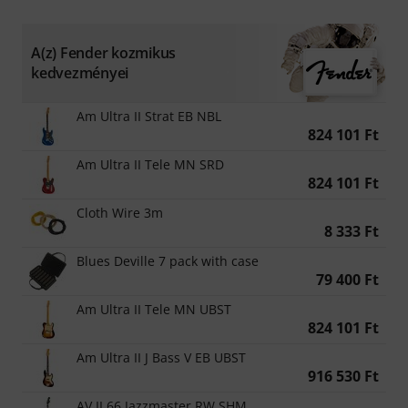
A(z) Fender kozmikus
kedvezményei
Am Ultra II Strat EB NBL
824 101 Ft
Am Ultra II Tele MN SRD
824 101 Ft
Cloth Wire 3m
8 333 Ft
Blues Deville 7 pack with case
79 400 Ft
Am Ultra II Tele MN UBST
824 101 Ft
Am Ultra II J Bass V EB UBST
916 530 Ft
AV II 66 Jazzmaster RW SHM