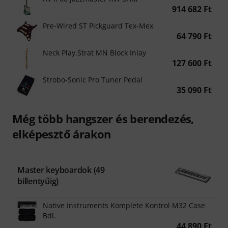
914 682 Ft
Pre-Wired ST Pickguard Tex-Mex
64 790 Ft
Neck Play.Strat MN Block Inlay
127 600 Ft
Strobo-Sonic Pro Tuner Pedal
35 090 Ft
Még több hangszer és berendezés,
elképesztő árakon
Master keyboardok (49
billentyűig)
Native Instruments Komplete Kontrol M32 Case
Bdl.
44 890 Ft