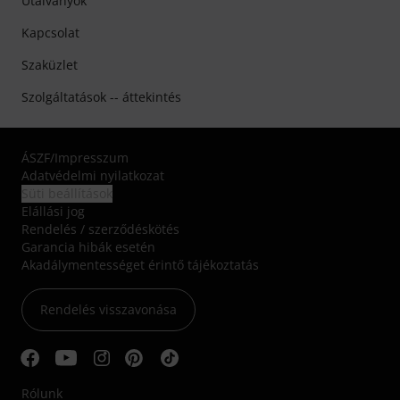
Utalványok
Kapcsolat
Szaküzlet
Szolgáltatások -- áttekintés
ÁSZF
/
Impresszum
Adatvédelmi nyilatkozat
Süti beállítások
Elállási jog
Rendelés / szerződéskötés
Garancia hibák esetén
Akadálymentességet érintő tájékoztatás
Rendelés visszavonása
Rólunk