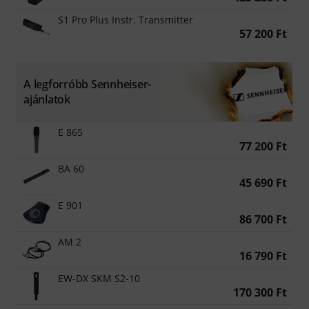
S1 Pro Plus Instr. Transmitter
57 200 Ft
A legforróbb Sennheiser-
ajánlatok
E 865
77 200 Ft
BA 60
45 690 Ft
E 901
86 700 Ft
AM 2
16 790 Ft
EW-DX SKM S2-10
170 300 Ft