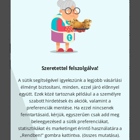
890 650 Ft
ADAM Audio T7V
82 600 Ft
ADAM Audio D3V White
97 400 Ft
Yamaha HS 7 MP
168 400 Ft
Yamaha HS 8 MP
215 100 Ft
Szeretettel felszolgálva!
A sütik segítségével igyekszünk a legjobb vásárlási
élményt biztosítani, minden, ezzel járó előnnyel
Aktív full-range hangfalak
együtt. Ezek közé tartoznak például a a személyre
szabott hirdetések és akciók, valamint a
preferenciák mentése. Ha ezzel nincsenek
Mackie Thump 215XT
fenntartásaid, kérjük, egyszerűen csak add meg
162 400 Ft
beleegyezésed a sütik preferenciákat,
statisztikákat és marketinget érintő használatára a
Presonus Air XD 12
161 000 Ft
„Rendben!” gombra kattintva. (
összes mutatása
).