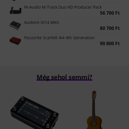
M-Audio M-Track Duo HD Producer Pack
56 700 Ft
Audient iD14 MKII
80 700 Ft
Focusrite Scarlett 4i4 4th Generation
90 800 Ft
Még sehol semmi?