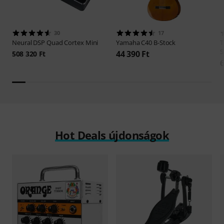
30
17
Neural DSP
Quad Cortex Mini
Yamaha
C40 B-Stock
T
S
44 390 Ft
508 320 Ft
6
Hot Deals újdonságok