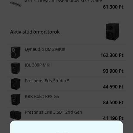
Arturia KeyLab Essential 49 MK3 White
61 300 Ft
Aktív stúdiómonitorok
Dynaudio BM5 MKIII
162 300 Ft
JBL 308P MKII
93 900 Ft
Presonus Eris Studio 5
44 590 Ft
KRK Rokit RP8 G5
84 500 Ft
Presonus Eris 3.5BT 2nd Gen
41 190 Ft
Focal Trio6 Black ST6