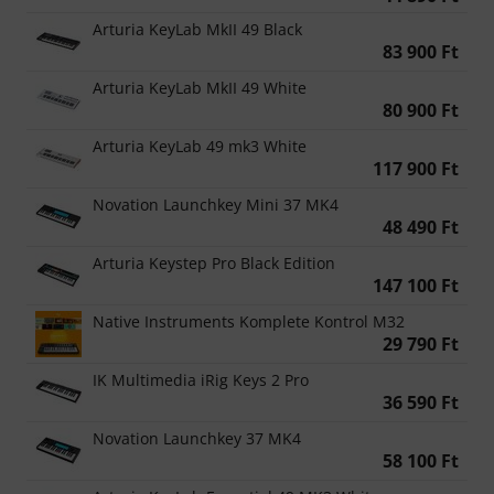
Arturia KeyLab MkII 49 Black
83 900 Ft
Arturia KeyLab MkII 49 White
80 900 Ft
Arturia KeyLab 49 mk3 White
117 900 Ft
Novation Launchkey Mini 37 MK4
48 490 Ft
Arturia Keystep Pro Black Edition
147 100 Ft
Native Instruments Komplete Kontrol M32
29 790 Ft
IK Multimedia iRig Keys 2 Pro
36 590 Ft
Novation Launchkey 37 MK4
58 100 Ft