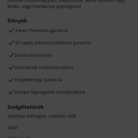
Fizessen biztonságosan, titkosítással: Banki átutalás vagy
Betéti- vagy hitelkártya segítségével
Előnyök
3 éves Thomann-garancia
30 napos pénzvisszafizetési garancia
Javítás/Szervizelés
Hozzáértők szaktanácsadása
Elégedettségi Garancia
Európa legnagyobb termékraktára
Szolgáltatások
Szállítási költségek, szállítási idők
Súgó