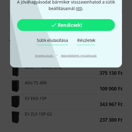
A jóváhagyásodat bármikor visszavonhatod a sütik
Alto TX 408
beállításainál (
itt
).
52 400 Ft
RCF Art 735-A MK V
Rendicsek!
339 229 Ft
dB Technologies Flexsys FM10
Sütik elutasítása
Részletek
112 400 Ft
dB Technologies Ingenia IG4T
·
Impresszum
Adatvédelmi nyilatkozat
664 455 Ft
Bose F1 Model 812
375 130 Ft
Alto TS 408
109 000 Ft
EV EKX-15P
343 967 Ft
EV ZLX 15P G2
237 300 Ft