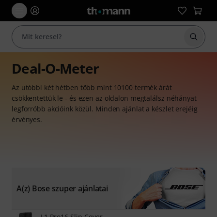
Keresés
Deal-O-Meter
Az utóbbi két hétben több mint 10100 termék árát
csökkentettük le - és ezen az oldalon megtalálsz néhányat
legforróbb akcióink közül. Minden ajánlat a készlet erejéig
érvényes.
A(z) Bose szuper ajánlatai
L1 Pro16 Slip Cover