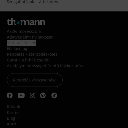
Szolgáltatások -- áttekintés
ÁSZF
/
Impresszum
Adatvédelmi nyilatkozat
Süti beállítások
Elállási jog
Rendelés / szerződéskötés
Garancia hibák esetén
Akadálymentességet érintő tájékoztatás
Rendelés visszavonása
Rólunk
Karrier
Blog
Apró