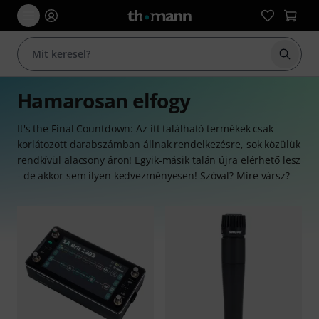
Keresés
Hamarosan elfogy
It's the Final Countdown: Az itt található termékek csak
korlátozott darabszámban állnak rendelkezésre, sok közülük
rendkívül alacsony áron! Egyik-másik talán újra elérhető lesz
- de akkor sem ilyen kedvezményesen! Szóval? Mire vársz?