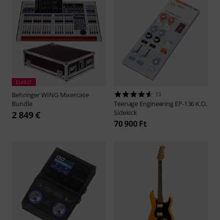
ELKELT
Behringer
WING Mixercase
13
Bundle
Teenage Engineering
EP-136 K.O.
Sidekick
2 849 €
70 900 Ft