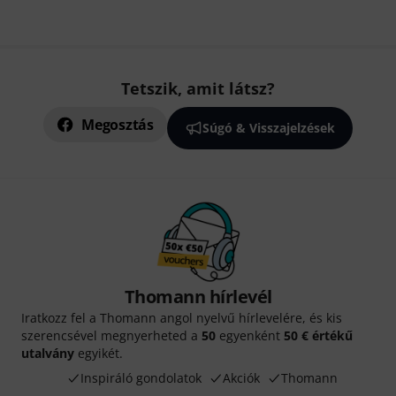
Tetszik, amit látsz?
Megosztás
Súgó & Visszajelzések
Thomann hírlevél
Iratkozz fel a Thomann angol nyelvű hírlevelére, és kis
szerencsével megnyerheted a
50
egyenként
50 € értékű
utalvány
egyikét.
Inspiráló gondolatok
Akciók
Thomann