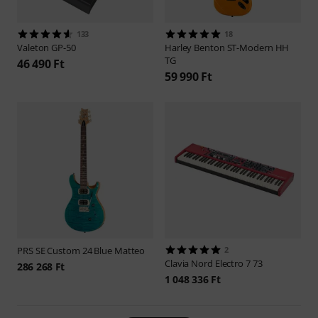
133
18
Valeton
GP-50
Harley Benton
ST-Modern HH
TG
46 490 Ft
59 990 Ft
PRS
SE Custom 24 Blue Matteo
2
Clavia Nord
Electro 7 73
286 268 Ft
1 048 336 Ft