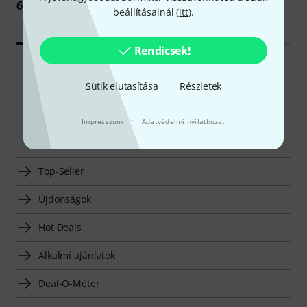
DMX-key starter
64 500 Ft
beállításainál (
itt
).
230 800 Ft
Rendicsek!
Minden Hot Deal
Sütik elutasítása
Részletek
·
Impresszum
Adatvédelmi nyilatkozat
Fedezz fel többet
Top-Seller
Újdonságok
Hot Deals
Alkalmi ajánlatok
Deal-O-Méter