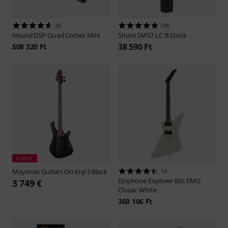
30
249
Neural DSP
Quad Cortex Mini
Shure
SM57 LC B-Stock
38 590 Ft
508 320 Ft
ELKELT
Mayones Guitars
Ori Enji 5 Black
14
Epiphone
Explorer 80s EMG
3 749 €
Classic White
360 106 Ft