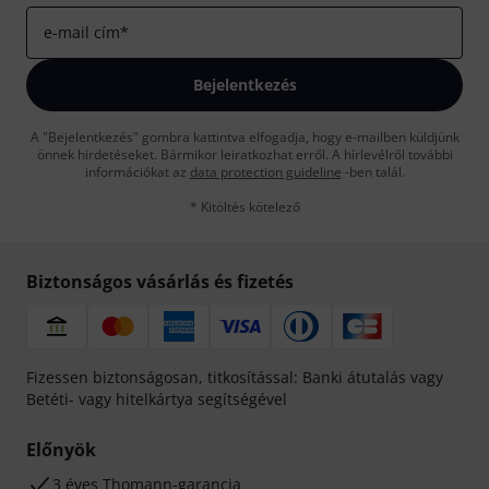
e-mail cím
*
Bejelentkezés
A "Bejelentkezés" gombra kattintva elfogadja, hogy e-mailben küldjünk
önnek hirdetéseket. Bármikor leiratkozhat erről. A hírlevélről további
információkat az
data protection guideline
-ben talál.
* Kitöltés kötelező
Biztonságos vásárlás és fizetés
Fizessen biztonságosan, titkosítással: Banki átutalás vagy
Betéti- vagy hitelkártya segítségével
Előnyök
3 éves Thomann-garancia