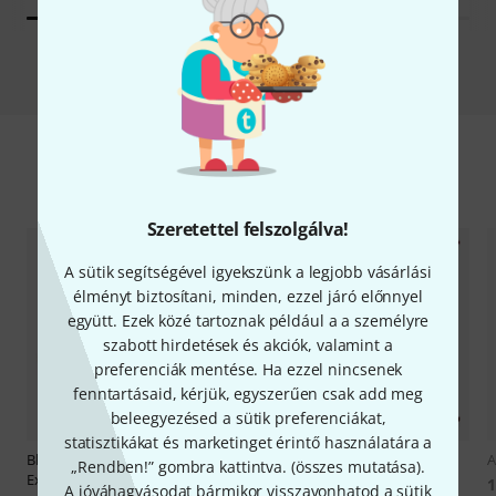
Minden alkalmi vétel
Hot Deals újdonságok
Szeretettel felszolgálva!
A sütik segítségével igyekszünk a legjobb vásárlási
élményt biztosítani, minden, ezzel járó előnnyel
együtt. Ezek közé tartoznak például a a személyre
szabott hirdetések és akciók, valamint a
preferenciák mentése. Ha ezzel nincsenek
fenntartásaid, kérjük, egyszerűen csak add meg
beleegyezésed a sütik preferenciákat,
statisztikákat és marketinget érintő használatára a
Blackmagic Design
UltraStudio
3
A
„Rendben!” gombra kattintva. (
összes mutatása
).
Express Monitor 3G
MA Lighting
grandMA3 onPC
1
A jóváhagyásodat bármikor visszavonhatod a sütik