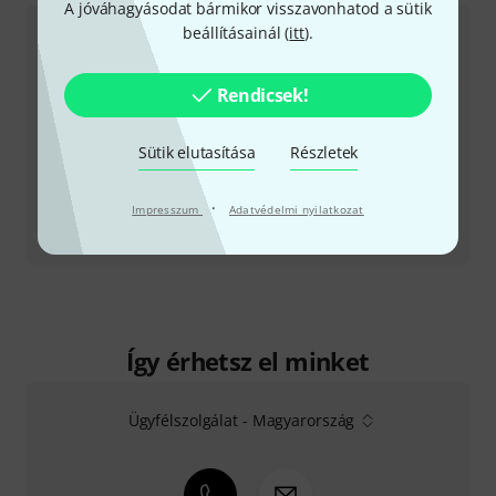
A jóváhagyásodat bármikor visszavonhatod a sütik
beállításainál (
itt
).
Rendicsek!
Sütik elutasítása
Részletek
·
Impresszum
Adatvédelmi nyilatkozat
Tesztbeszámoló
Allen & Heath CQ-18T
Így érhetsz el minket
Ügyfélszolgálat - Magyarország