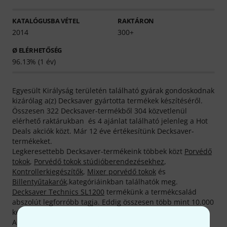
KATALÓGUSBA VÉTEL
RAKTÁRON
2014
300+
Ø ELÉRHETŐSÉG
96.13% (1 év)
Egyesült Királyság területén található gyárak gondoskodnak
kizárólag a(z) Decksaver gyártotta termékek készítéséről.
Összesen 322 Decksaver-termékből 304 közvetlenül
elérhető raktárukban és 4 ajánlat található jelenleg a Hot
Deals akciók közt. Már 12 éve értékesítünk Decksaver-
termékeket.
Legkeresettebb Decksaver-termékeink többek közt
Porvédő
tokok
,
Porvédő tokok stúdióberendezésekhez
,
Kontrollerkiegészítők
,
Mixer porvédő tokok
és
Billentyűtakarók
.kategóriáinkban találhatók meg.
Decksaver Technics SL1200
termékünk a termékcsalád
abszolút legforróbb tagja. Eddig összesen több mint 10.000
kelt el.
A raktáron elérhető Decksaver -termékek száma 96%-kal