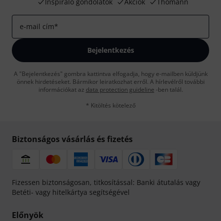
Inspiráló gondolatok
Akciók
Thomann
e-mail cím
*
Bejelentkezés
A "Bejelentkezés" gombra kattintva elfogadja, hogy e-mailben küldjünk
önnek hirdetéseket. Bármikor leiratkozhat erről. A hírlevélről további
információkat az
data protection guideline
-ben talál.
* Kitöltés kötelező
Biztonságos vásárlás és fizetés
Fizessen biztonságosan, titkosítással: Banki átutalás vagy
Betéti- vagy hitelkártya segítségével
Előnyök