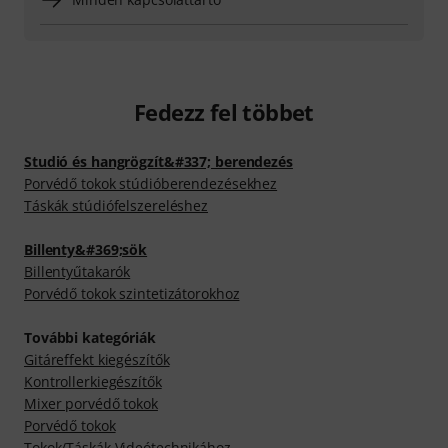
Fedezz fel többet
Studió és hangrögzít&#337; berendezés
Porvédő tokok stúdióberendezésekhez
Táskák stúdiófelszereléshez
Billenty&#369;sök
Billentyűtakarók
Porvédő tokok szintetizátorokhoz
További kategóriák
Gitáreffekt kiegészítők
Kontrollerkiegészítők
Mixer porvédő tokok
Porvédő tokok
Tokok/Táskák Videótechnikához