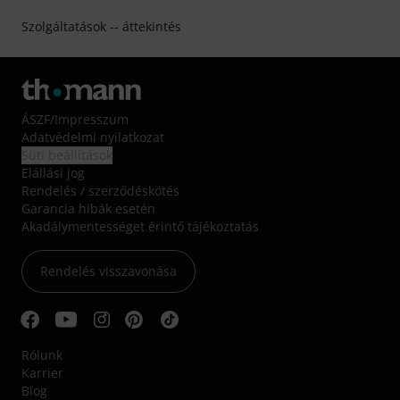
Szolgáltatások -- áttekintés
ÁSZF
/
Impresszum
Adatvédelmi nyilatkozat
Süti beállítások
Elállási jog
Rendelés / szerződéskötés
Garancia hibák esetén
Akadálymentességet érintő tájékoztatás
Rendelés visszavonása
Rólunk
Karrier
Blog