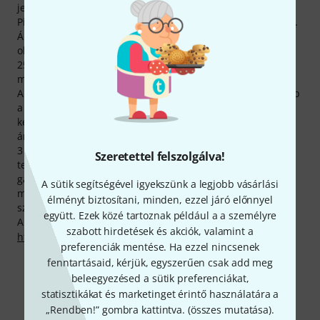
jelentősen a többi márka átlaga fölött szerepel.
Pillanatnyilag 304 Decksaver -gyártmányt tartunk raktáron.
Áruházunk látogatói a leggyakrabban Decksaver-termékek
oldalaira kattintanak. Az előző hónapban több mint
250.000, a gyártó termékeit megjelenítő oldalt nyitottak
meg weboldalunkon.
A Thomann még a(z) Decksaver-termékek esetén is olcsóbb
a legtöbb kereskedőnél. Csak az előző hónapban nem
kevesebb, mint 49 Decksaver-termék árát gördítettük le az
árlejtőn.
3 éves Thomann-garanciánk mellett minden Decksaver -
Szeretettel felszolgálva!
termékre biztosítunk egy 30 napos pénzvisszafizetési
garanciát is. Komoly szaktudással rendelkező
A sütik segítségével igyekszünk a legjobb vásárlási
munkatársaink ezen felül telephelyünkön további
élményt biztosítani, minden, ezzel járó előnnyel
szolgáltatásokat is készek nyújtani.
együtt. Ezek közé tartoznak például a a személyre
A gyártóval kapcsolatban itt találsz bővebb tájékoztatást:
szabott hirdetések és akciók, valamint a
http://www.decksaver.co.uk/
preferenciák mentése. Ha ezzel nincsenek
fenntartásaid, kérjük, egyszerűen csak add meg
beleegyezésed a sütik preferenciákat,
Még több Decksaver
statisztikákat és marketinget érintő használatára a
„Rendben!” gombra kattintva. (
összes mutatása
).