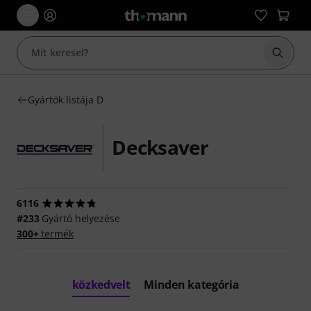
Keresés
Gyártók listája D
Decksaver
6116
#233
Gyártó helyezése
300+
termék
közkedvelt
Minden kategória