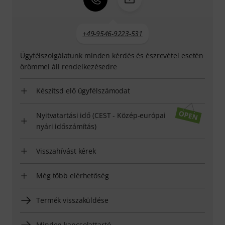
+49-9546-9223-531
Ügyfélszolgálatunk minden kérdés és észrevétel esetén
örömmel áll rendelkezésedre
Készítsd elő ügyfélszámodat
Nyitvatartási idő (CEST - Közép-európai
nyári időszámítás)
Visszahívást kérek
Még több elérhetőség
Termék visszaküldése
Minden kapcsolattartó