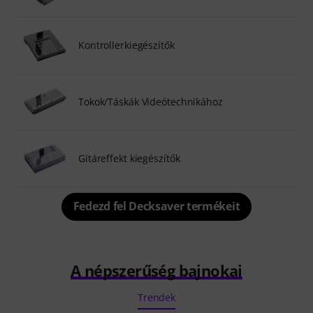
Kontrollerkiegészítők
Tokok/Táskák Videótechnikához
Gitáreffekt kiegészítők
Fedezd fel Decksaver termékeit
A népszerűség bajnokai
Trendek