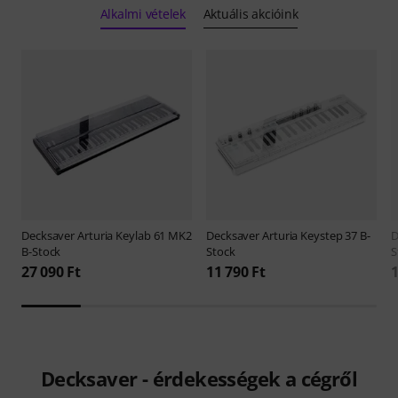
Alkalmi vételek
Aktuális akcióink
Decksaver
Arturia Keylab 61 MK2
Decksaver
Arturia Keystep 37 B-
D
B-Stock
Stock
S
27 090 Ft
11 790 Ft
1
Decksaver - érdekességek a cégről