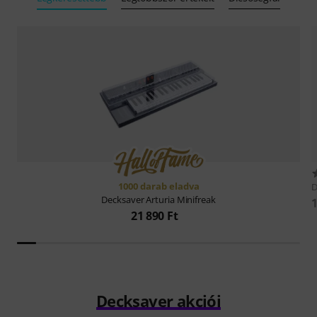
1000 darab eladva
D
Decksaver
Arturia Minifreak
1
21 890 Ft
Decksaver akciói