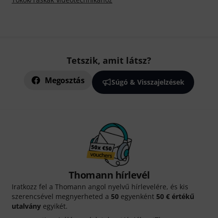
Tetszik, amit látsz?
Megosztás
Súgó & Visszajelzések
Thomann hírlevél
Iratkozz fel a Thomann angol nyelvű hírlevelére, és kis
szerencsével megnyerheted a
50
egyenként
50 € értékű
utalvány
egyikét.