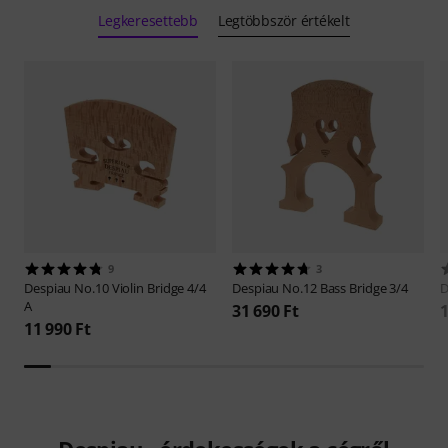
Legkeresettebb
Legtöbbször értékelt
9
3
Despiau
No.10 Violin Bridge 4/4
Despiau
No.12 Bass Bridge 3/4
D
A
31 690 Ft
1
11 990 Ft