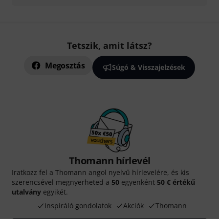
Tetszik, amit látsz?
Megosztás
Súgó & Visszajelzések
Thomann hírlevél
Iratkozz fel a Thomann angol nyelvű hírlevelére, és kis
szerencsével megnyerheted a
50
egyenként
50 € értékű
utalvány
egyikét.
Inspiráló gondolatok
Akciók
Thomann