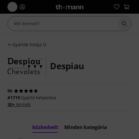
Keresés
Gyártók listája D
Despiau
96
#1719
Gyártó helyezése
30+
termék
közkedvelt
Minden kategória