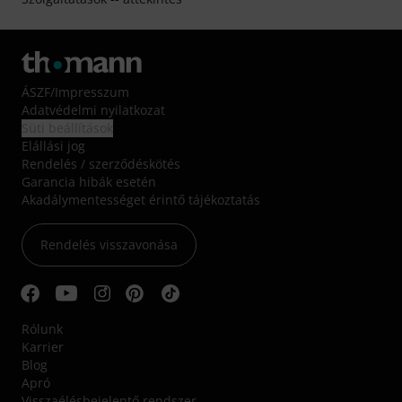
ÁSZF
/
Impresszum
Adatvédelmi nyilatkozat
Süti beállítások
Elállási jog
Rendelés / szerződéskötés
Garancia hibák esetén
Akadálymentességet érintő tájékoztatás
Rendelés visszavonása
Rólunk
Karrier
Blog
Apró
Visszaélésbejelentő rendszer