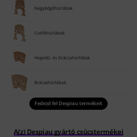
Nagybőgőhúrlábak
Csellóhúrlábak
Hegedű- és brácsahúrlábak
Brácsahúrlábak
Fedezd fel Despiau termékeit
A(z) Despiau gyártó csúcstermékei