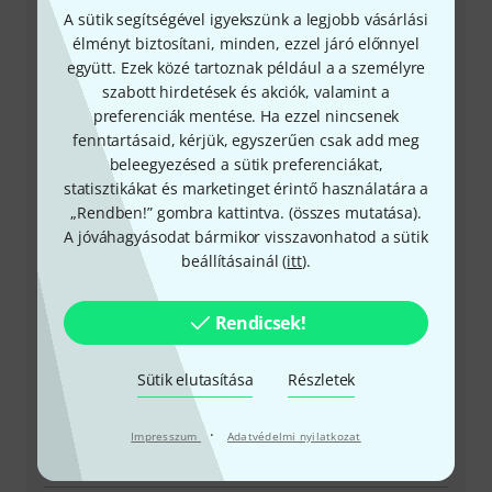
A sütik segítségével igyekszünk a legjobb vásárlási
+49-9546-9223-531
élményt biztosítani, minden, ezzel járó előnnyel
együtt. Ezek közé tartoznak például a a személyre
Ügyfélszolgálatunk minden kérdés és észrevétel esetén
szabott hirdetések és akciók, valamint a
örömmel áll rendelkezésedre
preferenciák mentése. Ha ezzel nincsenek
fenntartásaid, kérjük, egyszerűen csak add meg
beleegyezésed a sütik preferenciákat,
Készítsd elő ügyfélszámodat
statisztikákat és marketinget érintő használatára a
„Rendben!” gombra kattintva. (
összes mutatása
).
Nyitvatartási idő (CEST - Közép-európai
A jóváhagyásodat bármikor visszavonhatod a sütik
nyári időszámítás)
beállításainál (
itt
).
Visszahívást kérek
Rendicsek!
Még több elérhetőség
Sütik elutasítása
Részletek
Termék visszaküldése
·
Impresszum
Adatvédelmi nyilatkozat
Minden kapcsolattartó