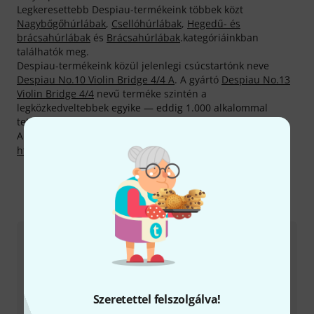
Legkeresettebb Despiau-termékeink többek közt
Nagybőgőhúrlábak
,
Csellóhúrlábak
,
Hegedű- és
brácsahúrlábak
és
Brácsahúrlábak
.kategóriáinkban
találhatók meg.
Despiau-termékeink közül jelenlegi csúcstartónk neve
Despiau No.10 Violin Bridge 4/4 A
. A gyártó
Despiau No.13
Violin Bridge 4/4
nevű terméke szintén a
legközkedveltebbek egyike — eddig 1.000 alkalommal
tették le mellette vásárlóink rendeléseik során a voksukat.
A gyártóval kapcsolatban itt találsz bővebb tájékoztatást:
http://www.despiau-chevalets.com
Így érhetsz el minket
Ügyfélszolgálat - Magyarország
Szeretettel felszolgálva!