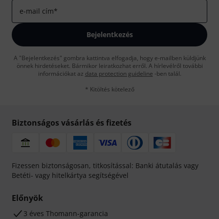
e-mail cím
*
Bejelentkezés
A "Bejelentkezés" gombra kattintva elfogadja, hogy e-mailben küldjünk
önnek hirdetéseket. Bármikor leiratkozhat erről. A hírlevélről további
információkat az
data protection guideline
-ben talál.
* Kitöltés kötelező
Biztonságos vásárlás és fizetés
Fizessen biztonságosan, titkosítással: Banki átutalás vagy
Betéti- vagy hitelkártya segítségével
Előnyök
3 éves Thomann-garancia