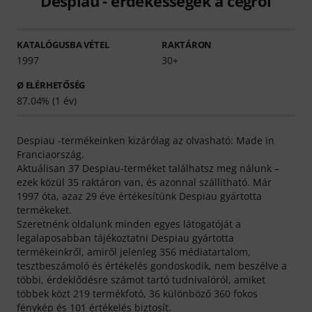
Despiau - érdekességek a cégről
KATALÓGUSBA VÉTEL
RAKTÁRON
1997
30+
Ø ELÉRHETŐSÉG
87.04% (1 év)
Despiau -termékeinken kizárólag az olvasható: Made in
Franciaország.
Aktuálisan 37 Despiau-terméket találhatsz meg nálunk –
ezek közül 35 raktáron van, és azonnal szállítható. Már
1997 óta, azaz 29 éve értékesítünk Despiau gyártotta
termékeket.
Szeretnénk oldalunk minden egyes látogatóját a
legalaposabban tájékoztatni Despiau gyártotta
termékeinkről, amiről jelenleg 356 médiatartalom,
tesztbeszámoló és értékelés gondoskodik, nem beszélve a
többi, érdeklődésre számot tartó tudnivalóról, amiket
többek közt 219 termékfotó, 36 különböző 360 fokos
fénykép és 101 értékelés biztosít.