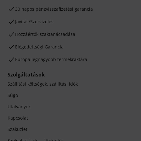
30 napos pénzvisszafizetési garancia
Javítás/Szervizelés
Hozzáértők szaktanácsadása
Elégedettségi Garancia
Európa legnagyobb termékraktára
Szolgáltatások
Szállítási költségek, szállítási idők
Súgó
Utalványok
Kapcsolat
Szaküzlet
Szolgáltatások -- áttekintés