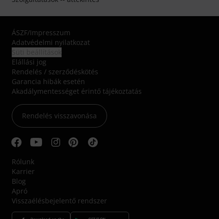
ÁSZF
/
Impresszum
Adatvédelmi nyilatkozat
Süti beállítások
Elállási jog
Rendelés / szerződéskötés
Garancia hibák esetén
Akadálymentességet érintő tájékoztatás
Rendelés visszavonása
Rólunk
Karrier
Blog
Apró
Visszaélésbejelentő rendszer