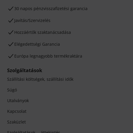
30 napos pénzvisszafizetési garancia
Javítás/Szervizelés
Hozzáértők szaktanácsadása
Elégedettségi Garancia
Európa legnagyobb termékraktára
Szolgáltatások
Szállítási költségek, szállítási idők
Súgó
Utalványok
Kapcsolat
Szaküzlet
Szolgáltatások -- áttekintés