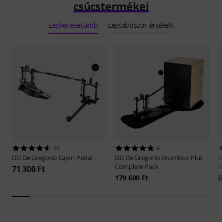
csúcstermékei
Legkeresettebb
Legtöbbször értékelt
65
6
DG De Gregorio
Cajon Pedal
DG De Gregorio
Drumbox Plus
D
Complete Pack
H
71 300 Ft
6
179 600 Ft