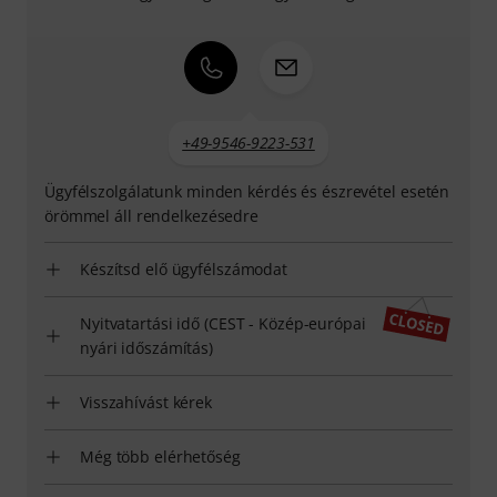
+49-9546-9223-531
Ügyfélszolgálatunk minden kérdés és észrevétel esetén
örömmel áll rendelkezésedre
Készítsd elő ügyfélszámodat
Nyitvatartási idő (CEST - Közép-európai
nyári időszámítás)
Visszahívást kérek
Még több elérhetőség