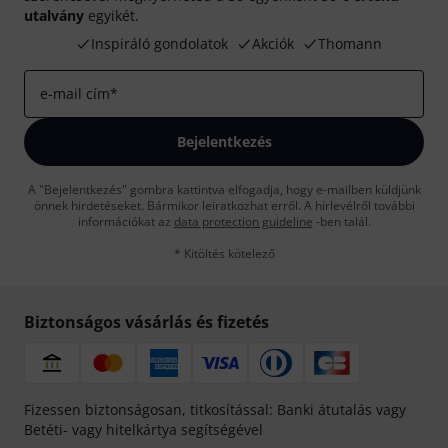
utalvány
egyikét.
Inspiráló gondolatok
Akciók
Thomann
e-mail cím
*
Bejelentkezés
A "Bejelentkezés" gombra kattintva elfogadja, hogy e-mailben küldjünk
önnek hirdetéseket. Bármikor leiratkozhat erről. A hírlevélről további
információkat az
data protection guideline
-ben talál.
* Kitöltés kötelező
Biztonságos vásárlás és fizetés
Fizessen biztonságosan, titkosítással: Banki átutalás vagy
Betéti- vagy hitelkártya segítségével