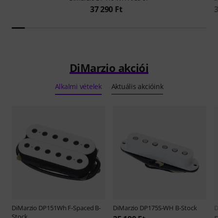
3
37 290 Ft
DiMarzio akciói
Alkalmi vételek
Aktuális akcióink
DiMarzio
DP151Wh F-Spaced B-
DiMarzio
DP175S-WH B-Stock
D
Stock