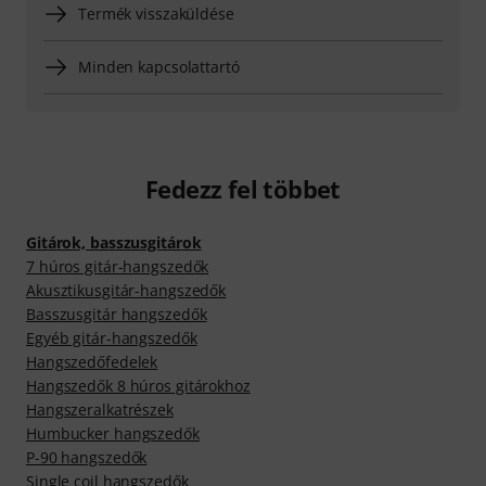
Termék visszaküldése
Minden kapcsolattartó
Fedezz fel többet
Gitárok, basszusgitárok
7 húros gitár-hangszedők
Akusztikusgitár-hangszedők
Basszusgitár hangszedők
Egyéb gitár-hangszedők
Hangszedőfedelek
Hangszedők 8 húros gitárokhoz
Hangszeralkatrészek
Humbucker hangszedők
P-90 hangszedők
Single coil hangszedők