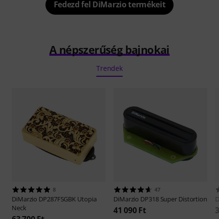
Fedezd fel DiMarzio termékeit
A népszerűség bajnokai
Trendek
8
47
DiMarzio
DP287FSGBK Utopia
DiMarzio
DP318 Super Distortion
D
Neck
41 090 Ft
3
63 700 Ft