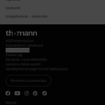
Szaküzlet
Szolgáltatások -- áttekintés
ÁSZF
/
Impresszum
Adatvédelmi nyilatkozat
Süti beállítások
Elállási jog
Rendelés / szerződéskötés
Garancia hibák esetén
Akadálymentességet érintő tájékoztatás
Rendelés visszavonása
Rólunk