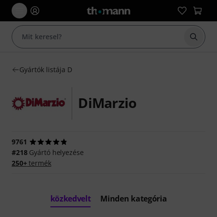
Keresés
Gyártók listája D
DiMarzio
9761
#218
Gyártó helyezése
250+
termék
közkedvelt
Minden kategória