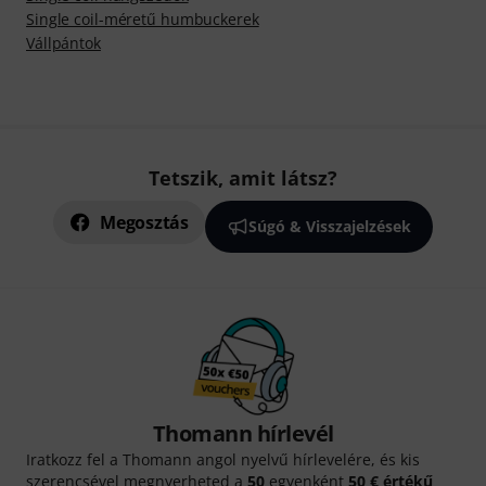
Single coil-méretű humbuckerek
Vállpántok
Tetszik, amit látsz?
Megosztás
Súgó & Visszajelzések
Thomann hírlevél
Iratkozz fel a Thomann angol nyelvű hírlevelére, és kis
szerencsével megnyerheted a
50
egyenként
50 € értékű