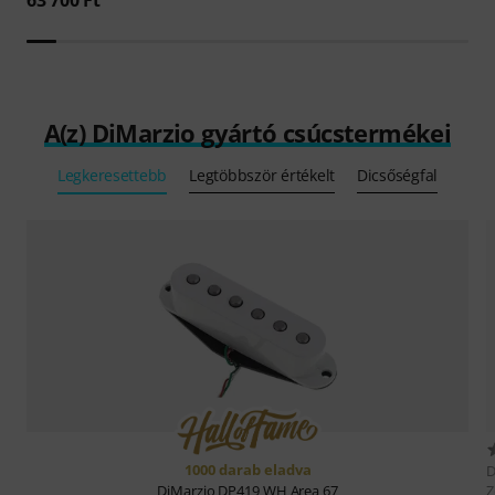
A(z) DiMarzio gyártó csúcstermékei
Legkeresettebb
Legtöbbször értékelt
Dicsőségfal
1000 darab eladva
D
Z
DiMarzio
DP419 WH Area 67