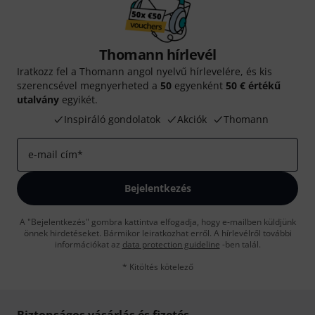
Thomann hírlevél
Iratkozz fel a Thomann angol nyelvű hírlevelére, és kis
szerencsével megnyerheted a
50
egyenként
50 € értékű
utalvány
egyikét.
Inspiráló gondolatok
Akciók
Thomann
e-mail cím
*
Bejelentkezés
A "Bejelentkezés" gombra kattintva elfogadja, hogy e-mailben küldjünk
önnek hirdetéseket. Bármikor leiratkozhat erről. A hírlevélről további
információkat az
data protection guideline
-ben talál.
* Kitöltés kötelező