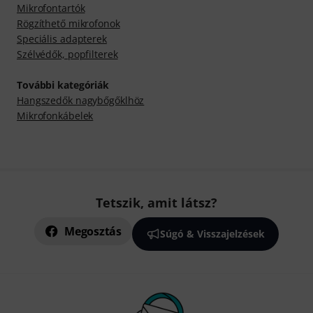
Mikrofontartók
Rögzíthető mikrofonok
Speciális adapterek
Szélvédők, popfilterek
További kategóriák
Hangszedők nagybőgőklhöz
Mikrofonkábelek
Tetszik, amit látsz?
Megosztás
Súgó & Visszajelzések