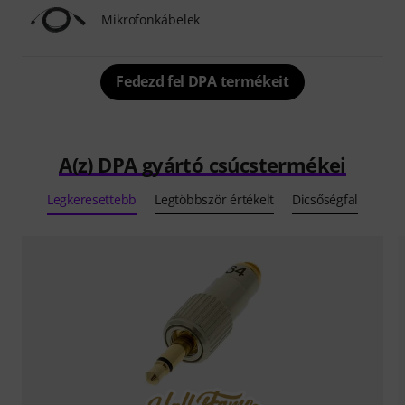
Mikrofonkábelek
Fedezd fel DPA termékeit
A(z) DPA gyártó csúcstermékei
Legkeresettebb
Legtöbbször értékelt
Dicsőségfal