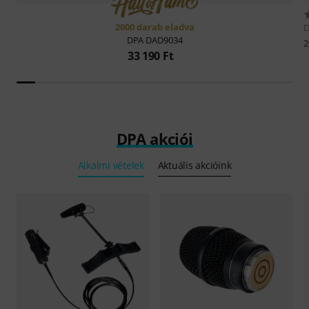
2000 darab eladva
DPA
DAD9034
2
33 190 Ft
DPA akciói
Alkalmi vételek
Aktuális akcióink