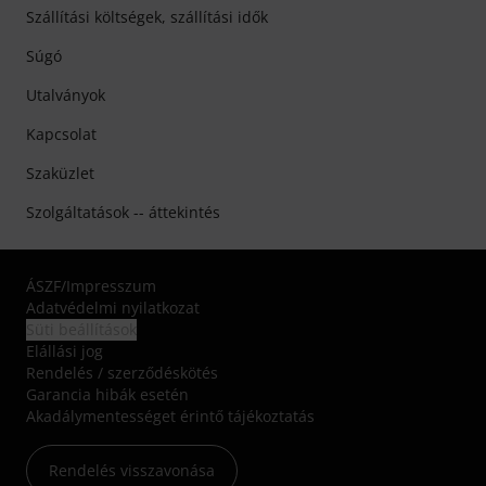
Szállítási költségek, szállítási idők
Súgó
Utalványok
Kapcsolat
Szaküzlet
Szolgáltatások -- áttekintés
ÁSZF
/
Impresszum
Adatvédelmi nyilatkozat
Süti beállítások
Elállási jog
Rendelés / szerződéskötés
Garancia hibák esetén
Akadálymentességet érintő tájékoztatás
Rendelés visszavonása