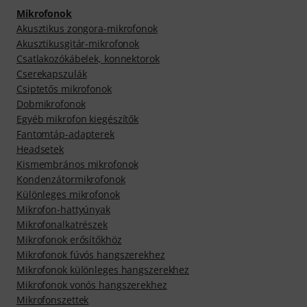
Mikrofonok
Akusztikus zongora-mikrofonok
Akusztikusgitár-mikrofonok
Csatlakozókábelek, konnektorok
Cserekapszulák
Csiptetős mikrofonok
Dobmikrofonok
Egyéb mikrofon kiegészítők
Fantomtáp-adapterek
Headsetek
Kismembrános mikrofonok
Kondenzátormikrofonok
Különleges mikrofonok
Mikrofon-hattyúnyak
Mikrofonalkatrészek
Mikrofonok erősítőkhöz
Mikrofonok fúvós hangszerekhez
Mikrofonok különleges hangszerekhez
Mikrofonok vonós hangszerekhez
Mikrofonszettek