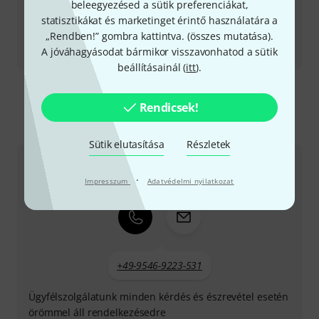
beleegyezésed a sütik preferenciákat,
statisztikákat és marketinget érintő használatára a
„Rendben!” gombra kattintva. (
összes mutatása
).
Tesztbeszámoló
A jóváhagyásodat bármikor visszavonhatod a sütik
ST2011C
beállításainál (
itt
).
Rendicsek!
Így érhetsz el minket
Sütik elutasítása
Részletek
Ügyfélszolgálat - Magyarország
·
Impresszum
Adatvédelmi nyilatkozat
+49-9546-9223-531
Ügyfélszolgálatunk minden kérdés és észrevétel esetén
örömmel áll rendelkezésedre