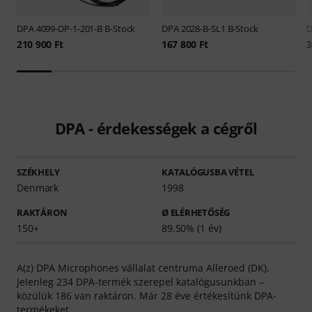
DPA
4099-DP-1-201-B B-Stock
DPA
2028-B-SL1 B-Stock
210 900 Ft
167 800 Ft
3
DPA - érdekességek a cégről
SZÉKHELY
KATALÓGUSBA VÉTEL
Denmark
1998
RAKTÁRON
Ø ELÉRHETŐSÉG
150+
89.50% (1 év)
A(z) DPA Microphones vállalat centruma Alleroed (DK).
Jelenleg 234 DPA-termék szerepel katalógusunkban –
közülük 186 van raktáron. Már 28 éve értékesítünk DPA-
termékeket.