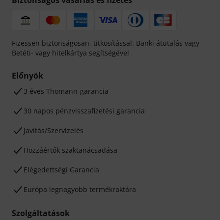
Biztonságos vásárlás és fizetés
Fizessen biztonságosan, titkosítással: Banki átutalás vagy
Betéti- vagy hitelkártya segítségével
Előnyök
3 éves Thomann-garancia
30 napos pénzvisszafizetési garancia
Javítás/Szervizelés
Hozzáértők szaktanácsadása
Elégedettségi Garancia
Európa legnagyobb termékraktára
Szolgáltatások