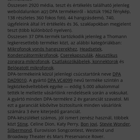
Összesen 2920 média, teszt és értékelés található jelenleg
weboldalunkon a(z) DPA termékeiről - köztük 1962 fénykép,
138 részletes 360 fokos fotó, 44 hangzásdemó, 740,
ügyfeleink által írt értékelés és 36, szaklapokban megjelent
teszt (több különböző nyelven).
Összesen 37 DPA-termék tartózkodik jelenleg a Thomann
legkeresettebb termékei közt, az alábbi kategóriákban:
Mikrofonok vonós hangszerekhez
,
Headsetek
,
Kondenzátormikrofonok
,
Cserekapszulák
,
Akusztikus
zongora-mikrofonok
,
Csatlakozókábelek, konnektorok
és
Belógatott mikrofonok
.
DPA-termékeink közül jelenlegi csúcstartónk neve
DPA
DAD9010
. A gyártó
DPA VC4099
nevű terméke szintén a
legközkedveltebbek egyike — eddig 5.000 alkalommal
tették le mellette vásárlóink rendeléseik során a voksukat.
A gyártó minden DPA-termékre 2 év garanciát szavatol. Mi
ezt a garanciát kibővítve biztosítunk minden vásárlónk
számára 3 évre kiterjedő garanciát.
DPA-készüléket számos, jól ismert zenész használ, többek
közt
Sting
, Celine Dion, Katy Perry,
Bon Jovi
,
Stevie Wonder
,
Silbermond
, Eurovision Songcontest, Westend und
Broadway Theater és Mars Preservance Rover.