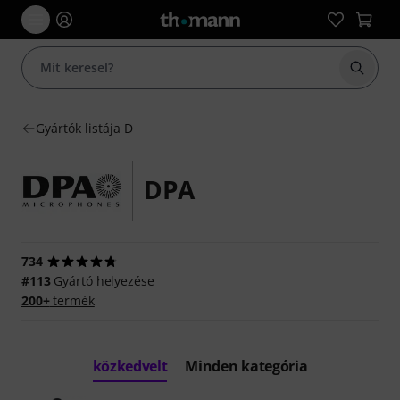
Keresés
Gyártók listája D
DPA
734
#113
Gyártó helyezése
200+
termék
közkedvelt
Minden kategória