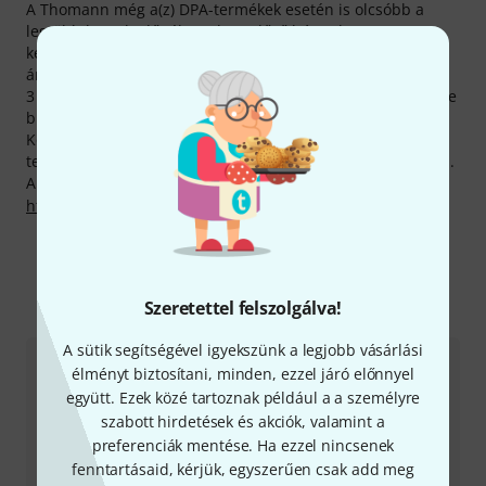
A Thomann még a(z) DPA-termékek esetén is olcsóbb a
legtöbb kereskedőnél. Csak az előző hónapban nem
kevesebb, mint 91 DPA-termék árát gördítettük le az
árlejtőn.
3 éves Thomann-garanciánk mellett minden DPA -termékre
biztosítunk egy 30 napos pénzvisszafizetési garanciát is.
Komoly szaktudással rendelkező munkatársaink ezen felül
telephelyünkön további szolgáltatásokat is készek nyújtani.
A gyártóval kapcsolatban itt találsz bővebb tájékoztatást:
http://www.dpamicrophones.com
Még több DPA
Szeretettel felszolgálva!
A sütik segítségével igyekszünk a legjobb vásárlási
élményt biztosítani, minden, ezzel járó előnnyel
együtt. Ezek közé tartoznak például a a személyre
szabott hirdetések és akciók, valamint a
preferenciák mentése. Ha ezzel nincsenek
fenntartásaid, kérjük, egyszerűen csak add meg