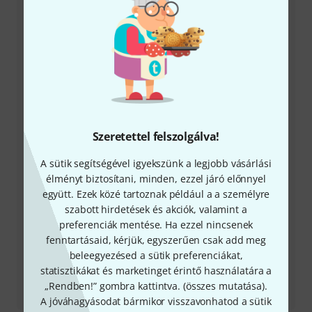
+49-9546-9223-531
Ügyfélszolgálatunk minden kérdés és észrevétel esetén
örömmel áll rendelkezésedre
Készítsd elő ügyfélszámodat
Nyitvatartási idő (CEST - Közép-európai
Szeretettel felszolgálva!
nyári időszámítás)
A sütik segítségével igyekszünk a legjobb vásárlási
élményt biztosítani, minden, ezzel járó előnnyel
Visszahívást kérek
együtt. Ezek közé tartoznak például a a személyre
szabott hirdetések és akciók, valamint a
Még több elérhetőség
preferenciák mentése. Ha ezzel nincsenek
fenntartásaid, kérjük, egyszerűen csak add meg
Termék visszaküldése
beleegyezésed a sütik preferenciákat,
statisztikákat és marketinget érintő használatára a
Minden kapcsolattartó
„Rendben!” gombra kattintva. (
összes mutatása
).
A jóváhagyásodat bármikor visszavonhatod a sütik