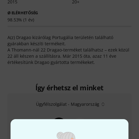
2015
20+
Ø ELÉRHETŐSÉG
98.53% (1 év)
A(z) Dragao kizárólag Portugália területén található
gyárakban készíti termékeit.
A Thomann-nál 22 Dragao-terméket találhatsz – ezek közül
22 áll készen a szállításra. Már 2015 óta, azaz 11 éve
értékesítünk Dragao gyártotta termékeket.
Így érhetsz el minket
Ügyfélszolgálat - Magyarország