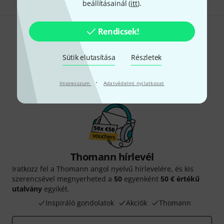
beállításainál (
itt
).
Rendicsek!
Tetszik, amit látsz?
Sütik elutasítása
Részletek
Megosztás
Súgó & Visszajelzések
·
Impresszum
Adatvédelmi nyilatkozat
Thomann hírlevél
Iratkozz fel a Thomann angol nyelvű hírlevelére, és kis
szerencsével megnyerheted a
50
egyenként
50 € értékű
utalvány
egyikét.
Inspiráló gondolatok
Akciók
Thomann