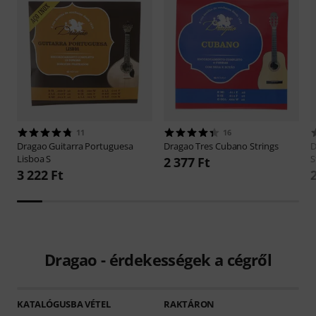
11
16
Dragao
Guitarra Portuguesa
Dragao
Tres Cubano Strings
D
Lisboa S
S
2 377 Ft
3 222 Ft
Dragao - érdekességek a cégről
KATALÓGUSBA VÉTEL
RAKTÁRON