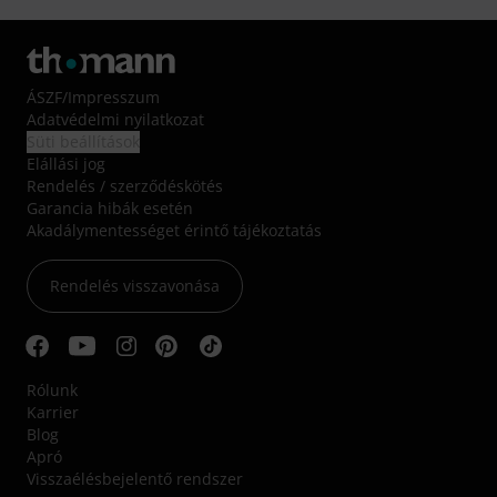
ÁSZF
/
Impresszum
Adatvédelmi nyilatkozat
Süti beállítások
Elállási jog
Rendelés / szerződéskötés
Garancia hibák esetén
Akadálymentességet érintő tájékoztatás
Rendelés visszavonása
Rólunk
Karrier
Blog
Apró
Visszaélésbejelentő rendszer