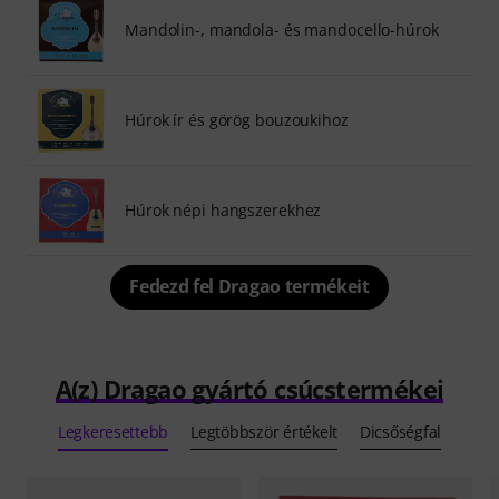
Mandolin-, mandola- és mandocello-húrok
Húrok ír és görög bouzoukihoz
Húrok népi hangszerekhez
Fedezd fel Dragao termékeit
A(z) Dragao gyártó csúcstermékei
Legkeresettebb
Legtöbbször értékelt
Dicsőségfal