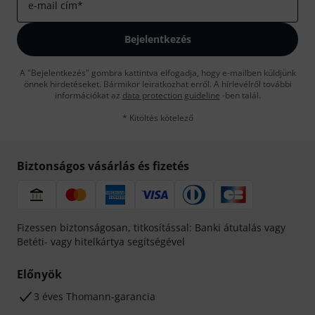
e-mail cím
*
Bejelentkezés
A "Bejelentkezés" gombra kattintva elfogadja, hogy e-mailben küldjünk
önnek hirdetéseket. Bármikor leiratkozhat erről. A hírlevélről további
információkat az
data protection guideline
-ben talál.
* Kitöltés kötelező
Biztonságos vásárlás és fizetés
Fizessen biztonságosan, titkosítással: Banki átutalás vagy
Betéti- vagy hitelkártya segítségével
Előnyök
3 éves Thomann-garancia