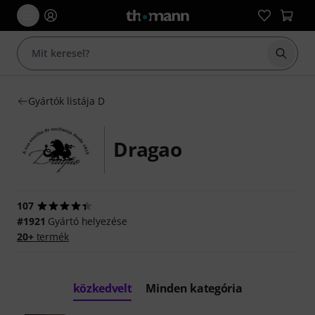
Keresés
Gyártók listája D
Dragao
107
#1921
Gyártó helyezése
20+
termék
közkedvelt
Minden kategória