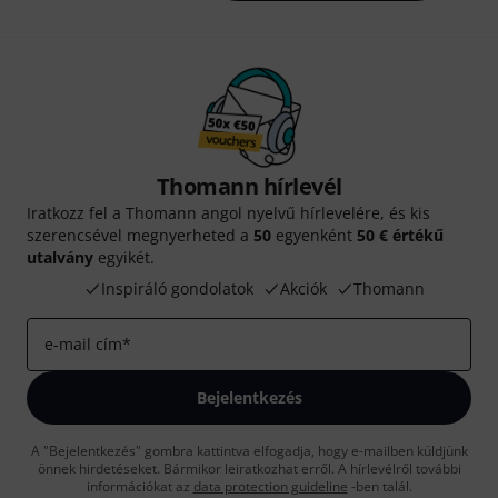
Thomann hírlevél
Iratkozz fel a Thomann angol nyelvű hírlevelére, és kis
szerencsével megnyerheted a
50
egyenként
50 € értékű
utalvány
egyikét.
Inspiráló gondolatok
Akciók
Thomann
e-mail cím
*
Bejelentkezés
A "Bejelentkezés" gombra kattintva elfogadja, hogy e-mailben küldjünk
önnek hirdetéseket. Bármikor leiratkozhat erről. A hírlevélről további
információkat az
data protection guideline
-ben talál.