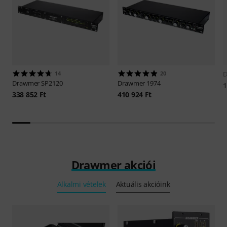
14
20
Drawmer
SP2120
Drawmer
1974
1
338 852 Ft
410 924 Ft
Drawmer akciói
Alkalmi vételek
Aktuális akcióink