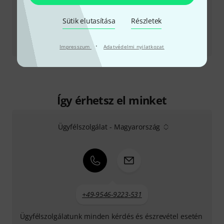
Sütik elutasítása
Részletek
Tesztbeszámoló
·
MC 2.1
Impresszum
Adatvédelmi nyilatkozat
Így érhetsz el minket
Ügyfélszolgálat - Magyarország
+49-9546-9223-531
Ügyfélszolgálatunk minden kérdés és észrevétel esetén