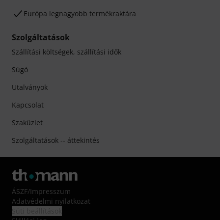
Európa legnagyobb termékraktára
Szolgáltatások
Szállítási költségek, szállítási idők
Súgó
Utalványok
Kapcsolat
Szaküzlet
Szolgáltatások -- áttekintés
ÁSZF
/
Impresszum
Adatvédelmi nyilatkozat
Süti beállítások