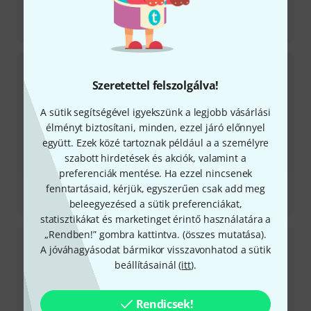
Tesztbeszámoló
1968 MK II
Szeretettel felszolgálva!
A sütik segítségével igyekszünk a legjobb vásárlási
élményt biztosítani, minden, ezzel járó előnnyel
együtt. Ezek közé tartoznak például a a személyre
szabott hirdetések és akciók, valamint a
preferenciák mentése. Ha ezzel nincsenek
Tesztbeszámoló
fenntartásaid, kérjük, egyszerűen csak add meg
1973
beleegyezésed a sütik preferenciákat,
statisztikákat és marketinget érintő használatára a
„Rendben!” gombra kattintva. (
összes mutatása
).
A jóváhagyásodat bármikor visszavonhatod a sütik
beállításainál (
itt
).
Rendicsek!