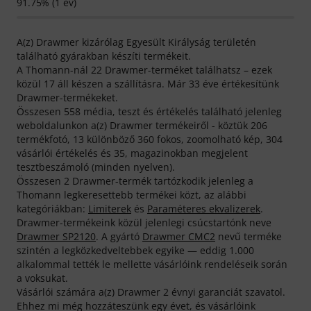
91.75% (1 év)
A(z) Drawmer kizárólag Egyesült Királyság területén
található gyárakban készíti termékeit.
A Thomann-nál 22 Drawmer-terméket találhatsz – ezek
közül 17 áll készen a szállításra. Már 33 éve értékesítünk
Drawmer-termékeket.
Összesen 558 média, teszt és értékelés található jelenleg
weboldalunkon a(z) Drawmer termékeiről - köztük 206
termékfotó, 13 különböző 360 fokos, zoomolható kép, 304
vásárlói értékelés és 35, magazinokban megjelent
tesztbeszámoló (minden nyelven).
Összesen 2 Drawmer-termék tartózkodik jelenleg a
Thomann legkeresettebb termékei közt, az alábbi
kategóriákban:
Limiterek
és
Paraméteres ekvalizerek
.
Drawmer-termékeink közül jelenlegi csúcstartónk neve
Drawmer SP2120
. A gyártó
Drawmer CMC2
nevű terméke
szintén a legközkedveltebbek egyike — eddig 1.000
alkalommal tették le mellette vásárlóink rendeléseik során
a voksukat.
Vásárlói számára a(z) Drawmer 2 évnyi garanciát szavatol.
Ehhez mi még hozzáteszünk egy évet, és vásárlóink