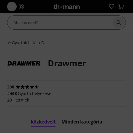
Keresés
Gyártók listája D
Drawmer
300
#468
Gyártó helyezése
20+
termék
közkedvelt
Minden kategória