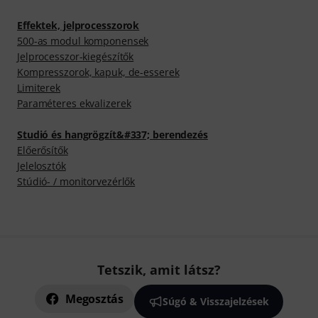
Effektek, jelprocesszorok
500-as modul komponensek
Jelprocesszor-kiegészítők
Kompresszorok, kapuk, de-esserek
Limiterek
Paraméteres ekvalizerek
Studió és hangrögzít&#337; berendezés
Előerősítők
Jelelosztók
Stúdió- / monitorvezérlők
Tetszik, amit látsz?
Megosztás
Súgó & Visszajelzések