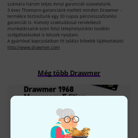
számára három teljes évnyi garanciát szavatolunk.
3 éves Thomann-garanciánk mellett minden Drawmer -
termékre biztosítunk egy 30 napos pénzvisszafizetési
garanciát is. Komoly szaktudással rendelkező
munkatársaink ezen felül telephelyünkön további
szolgáltatásokat is készek nyújtani.
A gyártóval kapcsolatban itt találsz bővebb tájékoztatást:
http://www.drawmer.com
Még több Drawmer