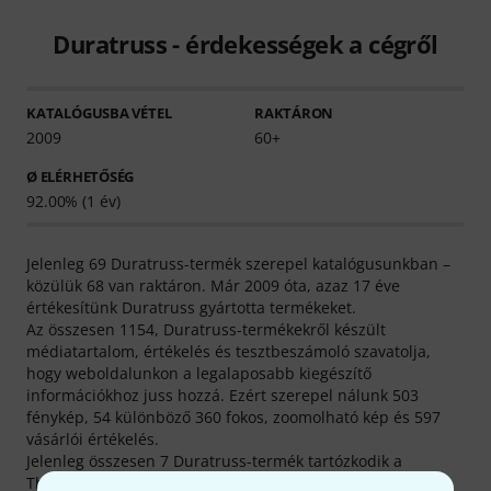
Duratruss - érdekességek a cégről
KATALÓGUSBA VÉTEL
RAKTÁRON
2009
60+
Ø ELÉRHETŐSÉG
92.00% (1 év)
Jelenleg 69 Duratruss-termék szerepel katalógusunkban –
közülük 68 van raktáron. Már 2009 óta, azaz 17 éve
értékesítünk Duratruss gyártotta termékeket.
Az összesen 1154, Duratruss-termékekről készült
médiatartalom, értékelés és tesztbeszámoló szavatolja,
hogy weboldalunkon a legalaposabb kiegészítő
információkhoz juss hozzá. Ezért szerepel nálunk 503
fénykép, 54 különböző 360 fokos, zoomolható kép és 597
vásárlói értékelés.
Jelenleg összesen 7 Duratruss-termék tartózkodik a
Thomann legkeresettebb termékei közt, az alábbi