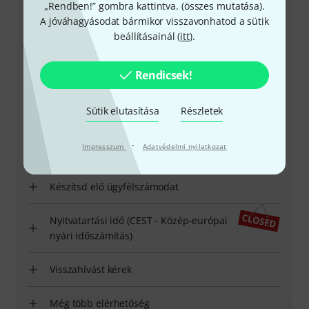
„Rendben!” gombra kattintva. (
összes mutatása
).
Ügyfélszolgálat - Magyarország
A jóváhagyásodat bármikor visszavonhatod a sütik
beállításainál (
itt
).
Rendicsek!
+49-9546-9223-531
Sütik elutasítása
Részletek
Ügyfélszolgálatunk minden kérdés és észrevétel esetén
·
Impresszum
Adatvédelmi nyilatkozat
örömmel áll rendelkezésedre
Készítsd elő ügyfélszámodat
Nyitvatartási idő (CEST - Közép-európai
nyári időszámítás)
Visszahívást kérek
Még több elérhetőség