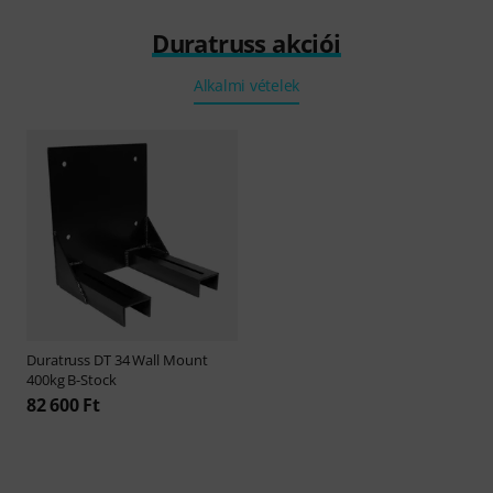
Duratruss akciói
Alkalmi vételek
Duratruss
DT 34 Wall Mount
400kg B-Stock
82 600 Ft