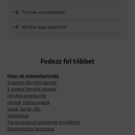
Termék visszaküldése
Minden kapcsolattartó
Fedezz fel többet
Fény- és színpadtechnika
3-pontos fényhíd elemek
4 pontos fényhíd elemek
Fényhíd-kiegészítők
Gémek, hattyúnyakak
Satuk, karok, stb.
Tartozékok
Tartószerkezet adapterek emelőkhöz
Állványépítés tartozékai