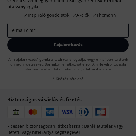
szerencsével megnyerheted a
50
egyenként
50 € értékű
utalvány
egyikét.
Inspiráló gondolatok
Akciók
Thomann
e-mail cím
*
Bejelentkezés
A "Bejelentkezés" gombra kattintva elfogadja, hogy e-mailben küldjünk
önnek hirdetéseket. Bármikor leiratkozhat erről. A hírlevélről további
információkat az
data protection guideline
-ben talál.
* Kitöltés kötelező
Biztonságos vásárlás és fizetés
Fizessen biztonságosan, titkosítással: Banki átutalás vagy
Betéti- vagy hitelkártya segítségével