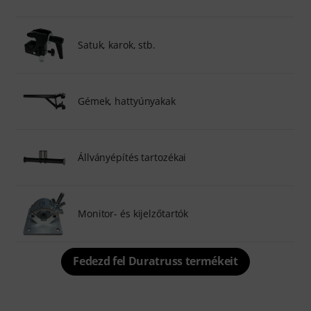
Satuk, karok, stb.
Gémek, hattyúnyakak
Állványépítés tartozékai
Monitor- és kijelzőtartók
Fedezd fel Duratruss termékeit