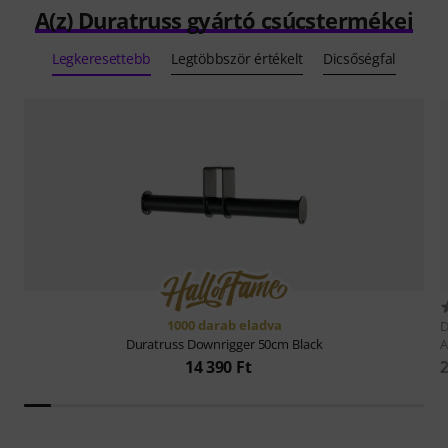
A(z) Duratruss gyártó csúcstermékei
Legkeresettebb
Legtöbbször értékelt
Dicsőségfal
1000 darab eladva
D
A
Duratruss
Downrigger 50cm Black
2
14 390 Ft