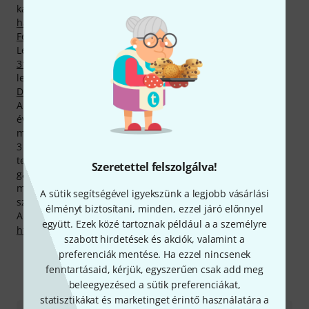
kategóriákban:
Monitor- és kijelzőtartók
,
Gémek,
hattyúnyakak
,
Tartószerkezet adapterek emelőkhöz
,
Fénytechnika-alkatrészek
és
Állványépítés tartozékai
.
Legtöbbször eladott Duratruss-termékünk neve
Duratruss
31/2 Selflock Boom Arm Black
. Minden idők
legkeresettebbje az eddig 10.000 vásárlónk által hazavitt
Duratruss Big Selflock Clamp 200kg Black
.
A gyártó 2 év garanciát biztosít a termékeire, a mi három
éves garanciáknak megfelelően azonban mi ezt még
megtoldjuk egy évvel.
3 éves Thomann-garanciánk mellett minden Duratruss -
termékre biztosítunk egy 30 napos pénzvisszafizetési
Szeretettel felszolgálva!
garanciát is. Komoly szaktudással rendelkező
munkatársaink ezen felül telephelyünkön további
A sütik segítségével igyekszünk a legjobb vásárlási
szolgáltatásokat is készek nyújtani.
élményt biztosítani, minden, ezzel járó előnnyel
A gyártóval kapcsolatban itt találsz bővebb tájékoztatást:
együtt. Ezek közé tartoznak például a a személyre
http://eu.duratruss.com
szabott hirdetések és akciók, valamint a
preferenciák mentése. Ha ezzel nincsenek
fenntartásaid, kérjük, egyszerűen csak add meg
Így érhetsz el minket
beleegyezésed a sütik preferenciákat,
statisztikákat és marketinget érintő használatára a