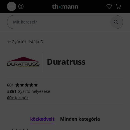
Keresés
Gyártók listája D
Duratruss
601
#361
Gyártó helyezése
60+
termék
közkedvelt
Minden kategória