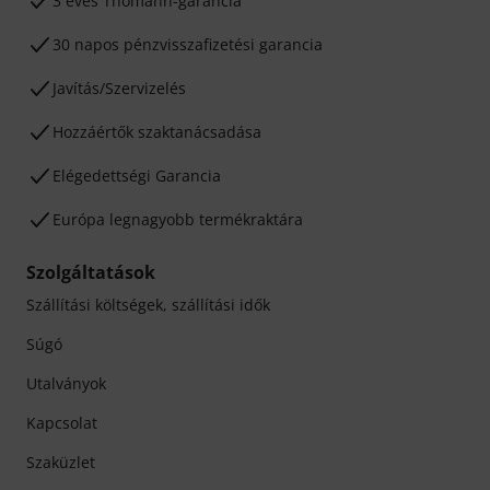
3 éves Thomann-garancia
30 napos pénzvisszafizetési garancia
Javítás/Szervizelés
Hozzáértők szaktanácsadása
Elégedettségi Garancia
Európa legnagyobb termékraktára
Szolgáltatások
Szállítási költségek, szállítási idők
Súgó
Utalványok
Kapcsolat
Szaküzlet