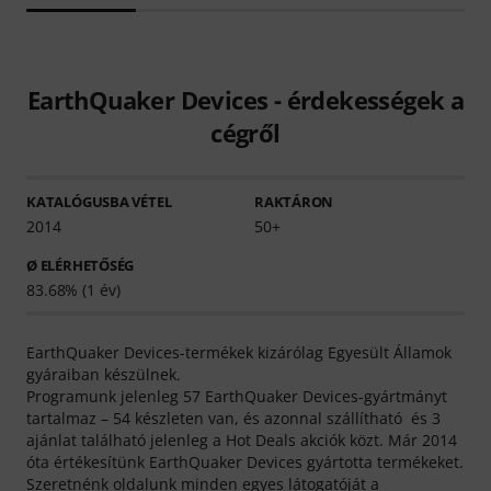
EarthQuaker Devices - érdekességek a
cégről
KATALÓGUSBA VÉTEL
RAKTÁRON
2014
50+
Ø ELÉRHETŐSÉG
83.68% (1 év)
EarthQuaker Devices-termékek kizárólag Egyesült Államok
gyáraiban készülnek.
Programunk jelenleg 57 EarthQuaker Devices-gyártmányt
tartalmaz – 54 készleten van, és azonnal szállítható és 3
ajánlat található jelenleg a Hot Deals akciók közt. Már 2014
óta értékesítünk EarthQuaker Devices gyártotta termékeket.
Szeretnénk oldalunk minden egyes látogatóját a