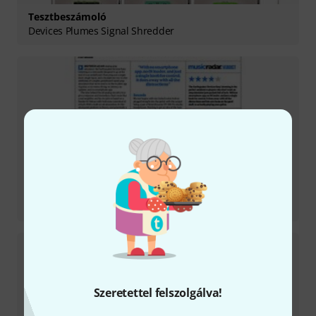
Tesztbeszámoló
Devices Plumes Signal Shredder
Tesztbeszámoló
Easy Listening Amp Simulator
Szeretettel felszolgálva!