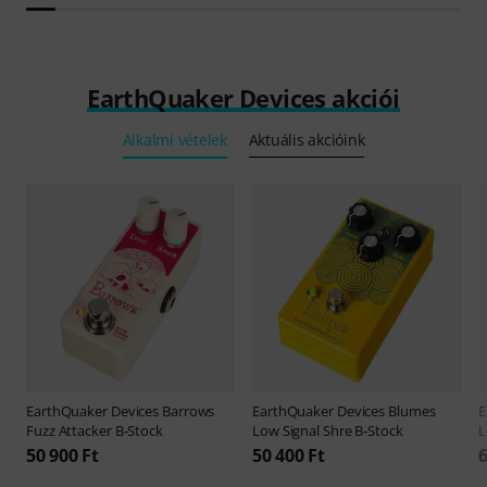
EarthQuaker Devices akciói
Alkalmi vételek
Aktuális akcióink
EarthQuaker Devices
Barrows
EarthQuaker Devices
Blumes
E
Fuzz Attacker B-Stock
Low Signal Shre B-Stock
L
50 900 Ft
50 400 Ft
6