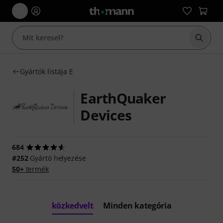
Keresés
Gyártók listája E
EarthQuaker
Devices
684
#252
Gyártó helyezése
50+
termék
közkedvelt
Minden kategória