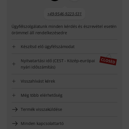
+49-9546-9223-531
Ügyfélszolgálatunk minden kérdés és észrevétel esetén
örömmel áll rendelkezésedre
Készítsd elő ügyfélszámodat
Nyitvatartási idő (CEST - Közép-európai
nyári időszámítás)
Visszahívást kérek
Még több elérhetőség
Termék visszaküldése
Minden kapcsolattartó