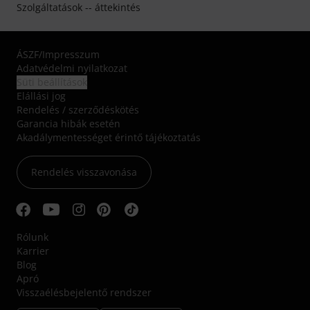
Szolgáltatások -- áttekintés
ÁSZF
/
Impresszum
Adatvédelmi nyilatkozat
Süti beállítások
Elállási jog
Rendelés / szerződéskötés
Garancia hibák esetén
Akadálymentességet érintő tájékoztatás
Rendelés visszavonása
Rólunk
Karrier
Blog
Apró
Visszaélésbejelentő rendszer