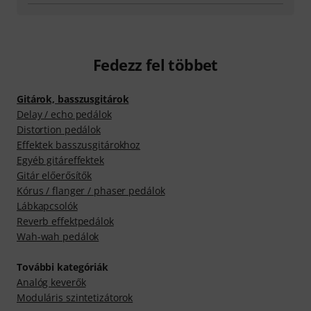
Fedezz fel többet
Gitárok, basszusgitárok
Delay / echo pedálok
Distortion pedálok
Effektek basszusgitárokhoz
Egyéb gitáreffektek
Gitár előerősítők
Kórus / flanger / phaser pedálok
Lábkapcsolók
Reverb effektpedálok
Wah-wah pedálok
További kategóriák
Analóg keverők
Moduláris szintetizátorok