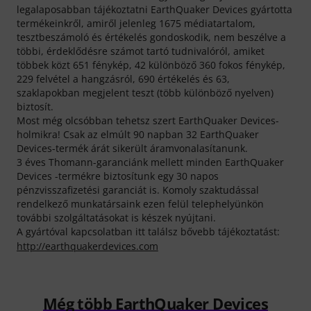
legalaposabban tájékoztatni EarthQuaker Devices gyártotta
termékeinkről, amiről jelenleg 1675 médiatartalom,
tesztbeszámoló és értékelés gondoskodik, nem beszélve a
többi, érdeklődésre számot tartó tudnivalóról, amiket
többek közt 651 fénykép, 42 különböző 360 fokos fénykép,
229 felvétel a hangzásról, 690 értékelés és 63,
szaklapokban megjelent teszt (több különböző nyelven)
biztosít.
Most még olcsóbban tehetsz szert EarthQuaker Devices-
holmikra! Csak az elmúlt 90 napban 32 EarthQuaker
Devices-termék árát sikerült áramvonalasítanunk.
3 éves Thomann-garanciánk mellett minden EarthQuaker
Devices -termékre biztosítunk egy 30 napos
pénzvisszafizetési garanciát is. Komoly szaktudással
rendelkező munkatársaink ezen felül telephelyünkön
további szolgáltatásokat is készek nyújtani.
A gyártóval kapcsolatban itt találsz bővebb tájékoztatást:
http://earthquakerdevices.com
Még több EarthQuaker Devices