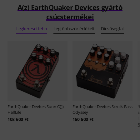
A(z) EarthQuaker Devices gyártó
csúcstermékei
Legkeresettebb
Legtöbbször értékelt
Dicsőségfal
EarthQuaker Devices
Sunn O)))
EarthQuaker Devices
Scrolls Bass
HalfLife
Odyssey
E
L
108 600 Ft
150 500 Ft
5