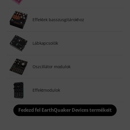
Effektek basszusgitárokhoz
Lábkapcsolók
Oszcillátor modulok
Effektmodulok
Fedezd fel EarthQuaker Devices termékeit