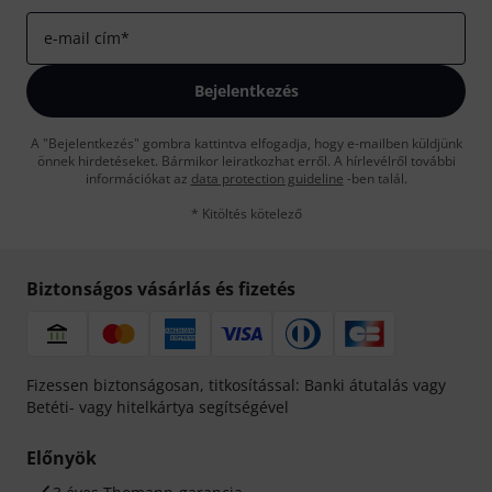
e-mail cím
*
Bejelentkezés
A "Bejelentkezés" gombra kattintva elfogadja, hogy e-mailben küldjünk
önnek hirdetéseket. Bármikor leiratkozhat erről. A hírlevélről további
információkat az
data protection guideline
-ben talál.
* Kitöltés kötelező
Biztonságos vásárlás és fizetés
Fizessen biztonságosan, titkosítással: Banki átutalás vagy
Betéti- vagy hitelkártya segítségével
Előnyök