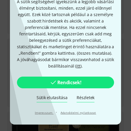
A sütik segítségével igyekszünk a legjobb vásárlási
élményt biztosítani, minden, ezzel járó előnnyel
együtt. Ezek közé tartoznak például a a személyre
szabott hirdetések és akciók, valamint a
Tesztbeszámoló
preferenciák mentése. Ha ezzel nincsenek
Pyramids Stereo Flanging
fenntartásaid, kérjük, egyszerűen csak add meg
beleegyezésed a sütik preferenciákat,
statisztikákat és marketinget érintő használatára a
„Rendben!” gombra kattintva. (
összes mutatása
).
A jóváhagyásodat bármikor visszavonhatod a sütik
beállításainál (
itt
).
Rendicsek!
Tesztbeszámoló
Sütik elutasítása
Részletek
Aqueduct - Vibrato
·
Impresszum
Adatvédelmi nyilatkozat