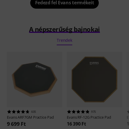
Fedezd fel Evans termékeit
A népszerűség bajnokai
Trendek
605
975
Evans
ARF7GM Practice Pad
Evans
RF-12G Practice Pad
E
9 699 Ft
16 390 Ft
1