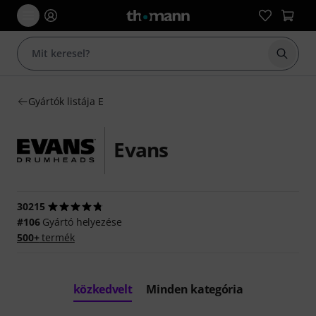
Keresés
Gyártók listája E
Evans
30215
#106
Gyártó helyezése
500+
termék
közkedvelt
Minden kategória