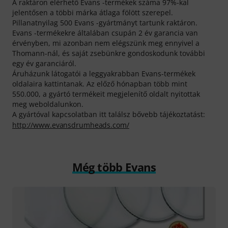
A raktáron elérhető Evans -termékek száma 97%-kal
jelentősen a többi márka átlaga fölött szerepel.
Pillanatnyilag 500 Evans -gyártmányt tartunk raktáron.
Evans -termékekre általában csupán 2 év garancia van
érvényben, mi azonban nem elégszünk meg ennyivel a
Thomann-nál, és saját zsebünkre gondoskodunk további
egy év garanciáról.
Áruházunk látogatói a leggyakrabban Evans-termékek
oldalaira kattintanak. Az előző hónapban több mint
550.000, a gyártó termékeit megjelenítő oldalt nyitottak
meg weboldalunkon.
A gyártóval kapcsolatban itt találsz bővebb tájékoztatást:
http://www.evansdrumheads.com/
Még több Evans