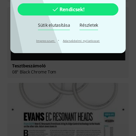
Rendicsek!
Sütik elutasítása
Részletek
·
Impresszum
Adatvédelmi nyilatkozat
Tesztbeszámoló
08" Black Chrome Tom