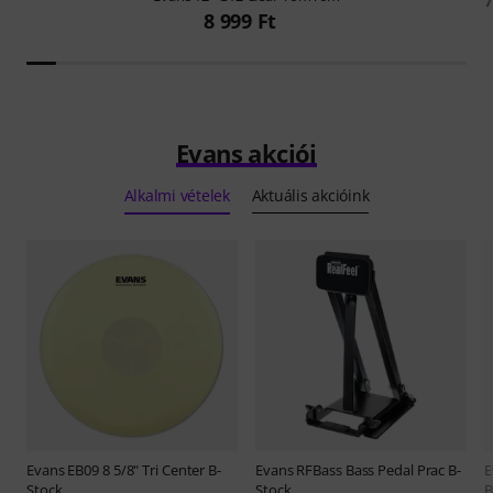
7
8 999 Ft
Evans akciói
Alkalmi vételek
Aktuális akcióink
Evans
EB09 8 5/8" Tri Center B-
Evans
RFBass Bass Pedal Prac B-
E
Stock
Stock
B