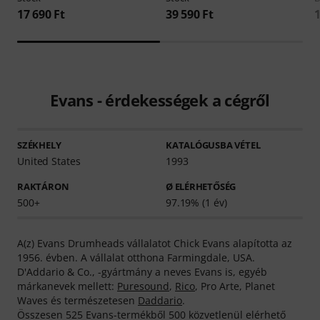
17 690 Ft
39 590 Ft
1
Evans - érdekességek a cégről
SZÉKHELY
KATALÓGUSBA VÉTEL
United States
1993
RAKTÁRON
Ø ELÉRHETŐSÉG
500+
97.19% (1 év)
A(z) Evans Drumheads vállalatot Chick Evans alapította az
1956. évben. A vállalat otthona Farmingdale, USA.
D'Addario & Co., -gyártmány a neves Evans is, egyéb
márkanevek mellett:
Puresound
,
Rico
, Pro Arte, Planet
Waves és természetesen
Daddario
.
Összesen 525 Evans-termékből 500 közvetlenül elérhető