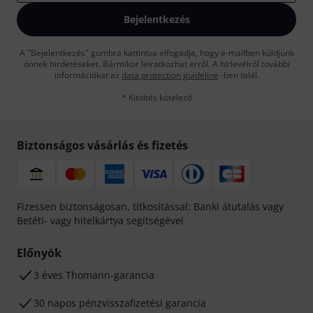
Bejelentkezés
A "Bejelentkezés" gombra kattintva elfogadja, hogy e-mailben küldjünk
önnek hirdetéseket. Bármikor leiratkozhat erről. A hírlevélről további
információkat az
data protection guideline
-ben talál.
* Kitöltés kötelező
Biztonságos vásárlás és fizetés
Fizessen biztonságosan, titkosítással: Banki átutalás vagy
Betéti- vagy hitelkártya segítségével
Előnyök
3 éves Thomann-garancia
30 napos pénzvisszafizetési garancia