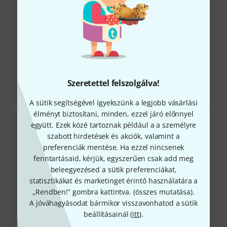
Szeretettel felszolgálva!
Tesztbeszámoló
22" EMAD Heavyweight Bass Drum
A sütik segítségével igyekszünk a legjobb vásárlási
élményt biztosítani, minden, ezzel járó előnnyel
együtt. Ezek közé tartoznak például a a személyre
szabott hirdetések és akciók, valamint a
preferenciák mentése. Ha ezzel nincsenek
fenntartásaid, kérjük, egyszerűen csak add meg
beleegyezésed a sütik preferenciákat,
statisztikákat és marketinget érintő használatára a
„Rendben!” gombra kattintva. (
összes mutatása
).
A jóváhagyásodat bármikor visszavonhatod a sütik
Tesztbeszámoló
beállításainál (
itt
).
10" UV1 Coated Tom