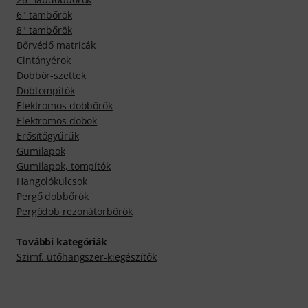
6" tambőrök
8" tambőrök
Bőrvédő matricák
Cintányérok
Dobbőr-szettek
Dobtompítók
Elektromos dobbőrök
Elektromos dobok
Erősítőgyűrűk
Gumilapok
Gumilapok, tompítók
Hangolókulcsok
Pergő dobbőrök
Pergődob rezonátorbőrök
További kategóriák
Szimf. ütőhangszer-kiegészítők