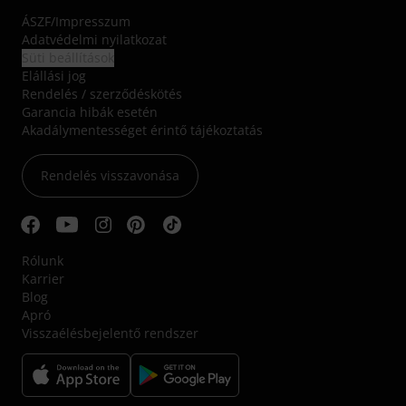
ÁSZF
/
Impresszum
Adatvédelmi nyilatkozat
Süti beállítások
Elállási jog
Rendelés / szerződéskötés
Garancia hibák esetén
Akadálymentességet érintő tájékoztatás
Rendelés visszavonása
Rólunk
Karrier
Blog
Apró
Visszaélésbejelentő rendszer