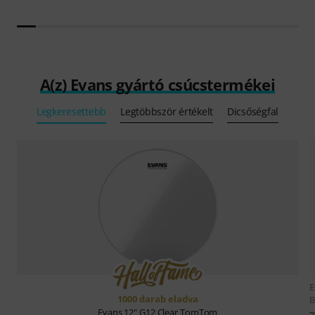
A(z) Evans gyártó csúcstermékei
Legkeresettebb
Legtöbbször értékelt
Dicsőségfal
E
1000 darab eladva
B
Evans
12" G12 Clear TomTom