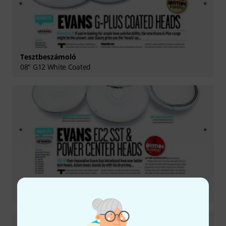
Tesztbeszámoló
08" G12 White Coated
Tesztbeszámoló
B14G1D 14" Snare Head