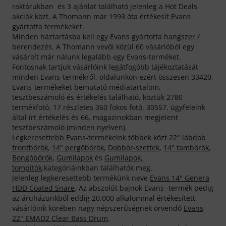
raktárukban és 3 ajánlat található jelenleg a Hot Deals
akciók közt. A Thomann már 1993 óta értékesít Evans
gyártotta termékeket.
Minden háztartásba kell egy Evans gyártotta hangszer /
berendezés. A Thomann vevői közül 60 vásárlóból egy
vásárolt már nálunk legalább egy Evans-terméket.
Fontosnak tartjuk vásárlóink legátfogóbb tájékoztatását
minden Evans-termékről, oldalunkon ezért összesen 33420,
Evans-termékeket bemutató médiatartalom,
tesztbeszámoló és értékelés található, köztük 2780
termékfotó, 17 részletes 360 fokos fotó, 30557, ügyfeleink
által írt értékelés és 66, magazinokban megjelent
tesztbeszámoló (minden nyelven).
Legkeresettebb Evans-termékeink többek közt
22" lábdob
frontbőrök
,
14" pergőbőrök
,
Dobbőr-szettek
,
14" tambőrök
,
Bongóbőrök
,
Gumilapok
és
Gumilapok,
tompítók
.kategóriáinkban találhatók meg.
Jelenleg legkeresettebb termékünk neve
Evans 14" Genera
HDD Coated Snare
. Az abszolút bajnok Evans -termék pedig
az áruházunkból eddig 20.000 alkalommal értékesített,
vásárlóink körében nagy népszerűségnek örvendő
Evans
22" EMAD2 Clear Bass Drum
.