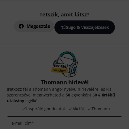
Tetszik, amit látsz?
Megosztás
Súgó & Visszajelzések
Thomann hírlevél
Iratkozz fel a Thomann angol nyelvű hírlevelére, és kis
szerencsével megnyerheted a
50
egyenként
50 € értékű
utalvány
egyikét.
Inspiráló gondolatok
Akciók
Thomann
e-mail cím
*