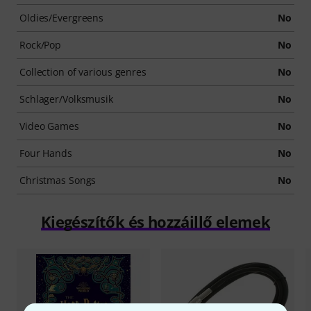
Oldies/Evergreens
No
Rock/Pop
No
Collection of various genres
No
Schlager/Volksmusik
No
Video Games
No
Four Hands
No
Christmas Songs
No
Kiegészítők és hozzáillő elemek