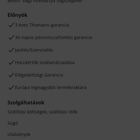
Betéti- vagy hitelkártya segítségével
Előnyök
3 éves Thomann-garancia
30 napos pénzvisszafizetési garancia
Javítás/Szervizelés
Hozzáértők szaktanácsadása
Elégedettségi Garancia
Európa legnagyobb termékraktára
Szolgáltatások
Szállítási költségek, szállítási idők
Súgó
Utalványok