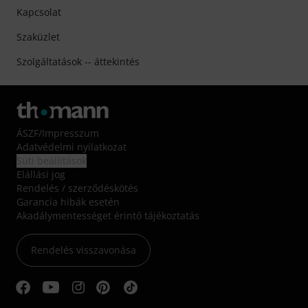
Kapcsolat
Szaküzlet
Szolgáltatások -- áttekintés
ÁSZF
/
Impresszum
Adatvédelmi nyilatkozat
Süti beállítások
Elállási jog
Rendelés / szerződéskötés
Garancia hibák esetén
Akadálymentességet érintő tájékoztatás
Rendelés visszavonása