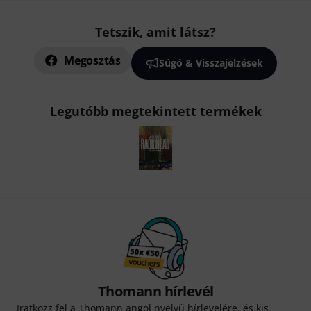
Tetszik, amit látsz?
Megosztás
Súgó & Visszajelzések
Legutóbb megtekintett termékek
Thomann hírlevél
Iratkozz fel a Thomann angol nyelvű hírlevelére, és kis