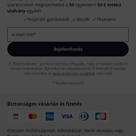
szerencsével megnyerheted a
50
egyenként
50 € értékű
utalvány
egyikét.
Inspiráló gondolatok
Akciók
Thomann
e-mail cím
*
Bejelentkezés
A "Bejelentkezés" gombra kattintva elfogadja, hogy e-mailben küldjünk
önnek hirdetéseket. Bármikor leiratkozhat erről. A hírlevélről további
információkat az
data protection guideline
-ben talál.
* Kitöltés kötelező
Biztonságos vásárlás és fizetés
Fizessen biztonságosan, titkosítással: Banki átutalás vagy