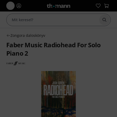
Keresés
Zongora daloskönyv
Faber Music Radiohead For Solo
Piano 2