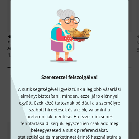
2
18018
Faber Music
Harry Potter Piano
the sssnake
IPP1030
M
Anthology
1 369 Ft
14 190 Ft
Szeretettel felszolgálva!
A sütik segítségével igyekszünk a legjobb vásárlási
élményt biztosítani, minden, ezzel járó előnnyel
együtt. Ezek közé tartoznak például a a személyre
Alternatívák összevetése
szabott hirdetések és akciók, valamint a
preferenciák mentése. Ha ezzel nincsenek
fenntartásaid, kérjük, egyszerűen csak add meg
beleegyezésed a sütik preferenciákat,
statisztikákat és marketinget érintő használatára a