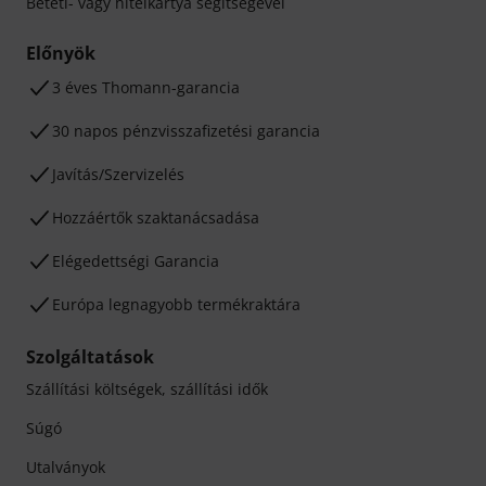
Betéti- vagy hitelkártya segítségével
Előnyök
3 éves Thomann-garancia
30 napos pénzvisszafizetési garancia
Javítás/Szervizelés
Hozzáértők szaktanácsadása
Elégedettségi Garancia
Európa legnagyobb termékraktára
Szolgáltatások
Szállítási költségek, szállítási idők
Súgó
Utalványok