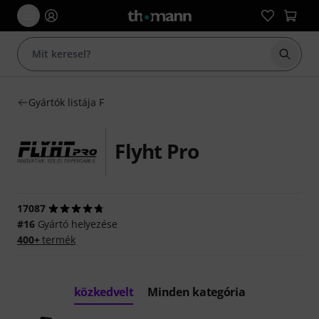
Keresés
Gyártók listája F
Flyht Pro
17087
#16
Gyártó helyezése
400+
termék
közkedvelt
Minden kategória