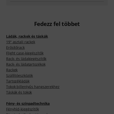
Fedezz fel többet
Ládák, rackek és táskák
19" asztali rackek
Erősítőrack
Flight case-kiegészítők
Rack- és ládakiegészítők
Rack- és ládatartozékok
Rackek
Szállítóeszközök
Tartozékládák
Tokok billentyűs hangszerekhez
Táskák és tokok
Fény- és színpadtechnika
Fényhíd-kiegészítők