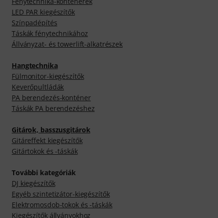
Fénytechnika-konténerek
LED PAR kiegészítők
Színpadépítés
Táskák fénytechnikához
Állványzat- és towerlift-alkatrészek
Hangtechnika
Fülmonitor-kiegészítők
Keverőpultládák
PA berendezés-konténer
Táskák PA berendezéshez
Gitárok, basszusgitárok
Gitáreffekt kiegészítők
Gitártokok és -táskák
További kategóriák
DJ kiegészítők
Egyéb szintetizátor-kiegészítők
Elektromosdob-tokok és -táskák
Kiegészítők állványokhoz