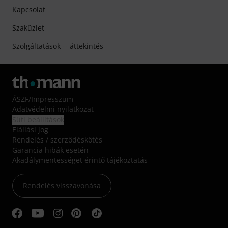
Kapcsolat
Szaküzlet
Szolgáltatások -- áttekintés
ÁSZF
/
Impresszum
Adatvédelmi nyilatkozat
Süti beállítások
Elállási jog
Rendelés / szerződéskötés
Garancia hibák esetén
Akadálymentességet érintő tájékoztatás
Rendelés visszavonása