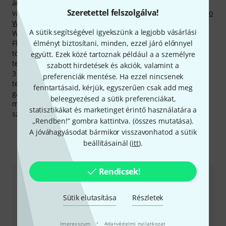
áruházunkból eddig 20.000 alkalommal értékesített,
Szeretettel felszolgálva!
vásárlóink körében nagy népszerűségnek örvendő
Flyht Pro
WP Safe Box 8 IP65
.
A sütik segítségével igyekszünk a legjobb vásárlási
Weboldalunk leggyakrabban látogatott termékoldalain
élményt biztosítani, minden, ezzel járó előnnyel
Flyht Pro -termékek találhatók. Pusztán az előző hónapban
több mint 450.000 alkalommal nyitották meg a gyártó
együtt. Ezek közé tartoznak például a a személyre
termékeinek oldalait online áruházunkban.
szabott hirdetések és akciók, valamint a
3 éves Thomann-garanciánk mellett minden Flyht Pro -
preferenciák mentése. Ha ezzel nincsenek
termékre biztosítunk egy 30 napos pénzvisszafizetési
fenntartásaid, kérjük, egyszerűen csak add meg
garanciát is. Komoly szaktudással rendelkező
beleegyezésed a sütik preferenciákat,
munkatársaink ezen felül telephelyünkön további
statisztikákat és marketinget érintő használatára a
szolgáltatásokat is készek nyújtani.
„Rendben!” gombra kattintva. (
összes mutatása
).
A jóváhagyásodat bármikor visszavonhatod a sütik
beállításainál (
itt
).
Így érhetsz el minket
Rendicsek!
Ügyfélszolgálat - Magyarország
Sütik elutasítása
Részletek
·
Impresszum
Adatvédelmi nyilatkozat