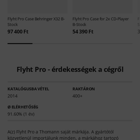
Flyht Pro
Case Behringer X32 B-
Flyht Pro
Case for 2x CD-Player
F
Stock
B-Stock
S
97 400 Ft
54 390 Ft
3
Flyht Pro - érdekességek a cégről
KATALÓGUSBA VÉTEL
RAKTÁRON
2014
400+
Ø ELÉRHETŐSÉG
91.60% (1 év)
A(z) Flyht Pro a Thomann saját márkája. A gyártótól
közvetlenül importálunk minden, a márkához tartozó