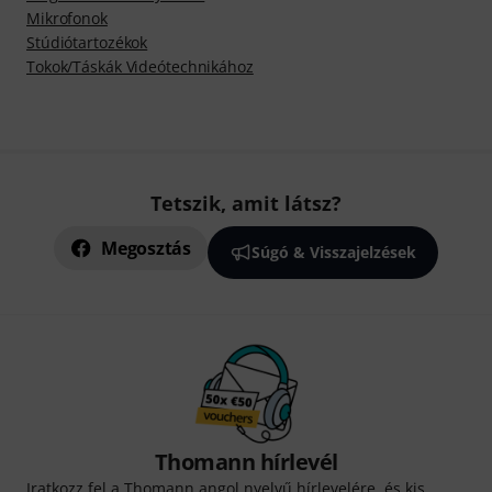
Mikrofonok
Stúdiótartozékok
Tokok/Táskák Videótechnikához
Tetszik, amit látsz?
Megosztás
Súgó & Visszajelzések
Thomann hírlevél
Iratkozz fel a Thomann angol nyelvű hírlevelére, és kis