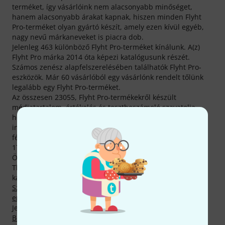
terméket, így vásárlóink nem alacsonyabb minőséget,
hanem alacsonyabb árakat kapnak, hiszen minden Flyht
Pro-terméket olyan gyártó készít, amely ezen kívül egyéb,
nagy nevű márkaneveket is piacra dob.
Jelenleg 463 különböző Flyht Pro-terméket kínálunk. A(z)
Flyht Pro márka 2014 óta képezi katalógusunk részét.
Számos zenész alapfelszerelésében találhatók Flyht Pro-
eszközök. Már 60 vásárlóból egy vásárlónk rendelt tőlünk
legalább egy Flyht Pro-terméket.
Az összesen 23055, Flyht Pro-termékekről készült
médiatartalom, értékelés és tesztbeszámoló szavatolja,
hogy weboldalunkon a legalaposabb kiegészítő
információkhoz juss hozzá. Ezért szerepel nálunk 5517
fénykép, 365 különböző 360 fokos, zoomolható kép és
17173 vásárlói értékelés.
Összesen 131 Flyht Pro-termék tartózkodik jelenleg a
Thomann legkeresettebb termékei közt, az alábbi
kategóriákban:
Rackek
,
Tartozékládák
,
Táskák és tokok
,
Szállítóeszközök
,
Táskák fénytechnikához
,
Színpadi
emelőplatformok
és
Tokok billentyűs hangszerekhez
.
Jelenleg legkeresettebb termékünk neve
Flyht Pro WP Safe
Box 5 IP65
. Az abszolút bajnok Flyht Pro -termék pedig az