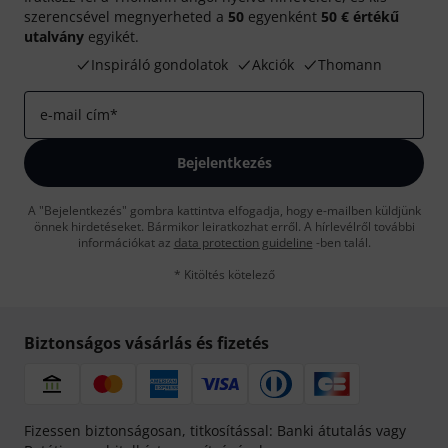
szerencsével megnyerheted a
50
egyenként
50 € értékű
utalvány
egyikét.
Inspiráló gondolatok
Akciók
Thomann
e-mail cím
*
Bejelentkezés
A "Bejelentkezés" gombra kattintva elfogadja, hogy e-mailben küldjünk
önnek hirdetéseket. Bármikor leiratkozhat erről. A hírlevélről további
információkat az
data protection guideline
-ben talál.
* Kitöltés kötelező
Biztonságos vásárlás és fizetés
Fizessen biztonságosan, titkosítással: Banki átutalás vagy