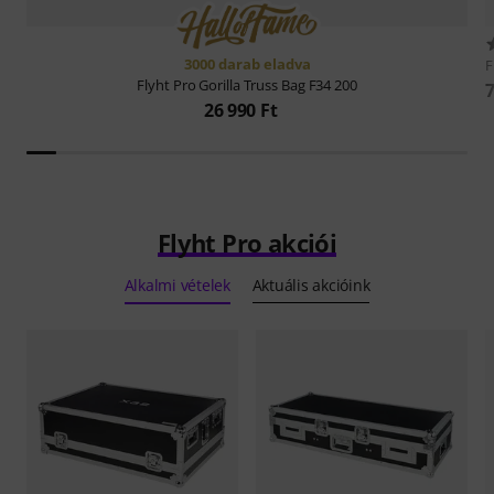
3000 darab eladva
F
Flyht Pro
Gorilla Truss Bag F34 200
7
26 990 Ft
Flyht Pro akciói
Alkalmi vételek
Aktuális akcióink