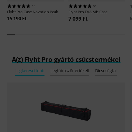
10
51
Flyht Pro
Case Novation Peak
Flyht Pro
EVA Mic Case
F
7 099 Ft
15 190 Ft
6
A(z) Flyht Pro gyártó csúcstermékei
Legkeresettebb
Legtöbbször értékelt
Dicsőségfal