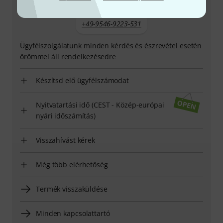
+49-9546-9223-531
Ügyfélszolgálatunk minden kérdés és észrevétel esetén
örömmel áll rendelkezésedre
Készítsd elő ügyfélszámodat
Nyitvatartási idő (CEST - Közép-európai
nyári időszámítás)
Visszahívást kérek
Még több elérhetőség
Termék visszaküldése
Minden kapcsolattartó