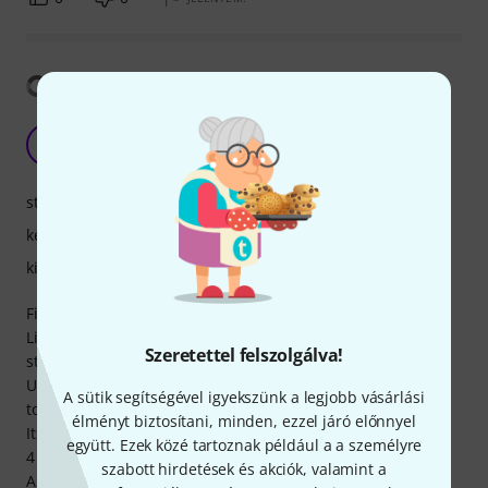
Fordítás megjelenítése
Good case and good price
S
Sean8154 28.03.2019
stabilitás
kezelhetőség
kivitelezés
Fits perfect in a berlingo :-)
Lid is fine i think 1 more hinge would be better hence 4
Szeretettel felszolgálva!
stars(I'm a tough critic).
Unit is strong enough i often roll in with items stacked on
A sütik segítségével igyekszünk a legjobb vásárlási
top no problem.
élményt biztosítani, minden, ezzel járó előnnyel
Its perfect for mic stands and distance poles.
együtt. Ezek közé tartoznak például a a személyre
4 full swivel wheels and really easy to manage.
szabott hirdetések és akciók, valamint a
A good purchase.