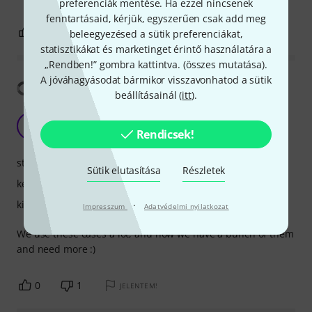
preferenciák mentése. Ha ezzel nincsenek
fenntartásaid, kérjük, egyszerűen csak add meg
0
0
beleegyezésed a sütik preferenciákat,
JELENTEM!
statisztikákat és marketinget érintő használatára a
„Rendben!” gombra kattintva. (
összes mutatása
).
A jóváhagyásodat bármikor visszavonhatod a sütik
Fordítás megjelenítése
beállításainál (
itt
).
Most used case ever
ZD
Rendicsek!
Zbynek Drlik 23.07.2024
stabilitás
Sütik elutasítása
Részletek
kezelhetőség
kivitelezés
·
Impresszum
Adatvédelmi nyilatkozat
We use these cases a lot, and now we have a bunch of them
and need more :)
0
1
JELENTEM!