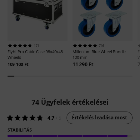
171
716
Flyht Pro
Cable Case 98x40x48
Millenium
Blue Wheel Bundle
F
Wheels
100 mm
W
11 290 Ft
7
109 100 Ft
74
Ügyfelek értékelései
Értékelés leadása most
4.7
/ 5
STABILITÁS