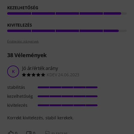
KEZELHETŐSÉG
KIVITELEZÉS
Értékelési irányelvek
38
Vélemények
Jó ár/érték arány
K
KDEV 24.06.2023
stabilitás
kezelhetőség
kivitelezés
Korrekt kivitelezés, stabil kerekek.
0
0
JELENTEM!