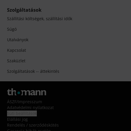
Szolgáltatások
Szállítási költségek, szállítási idők
Súgó
Utalványok
Kapcsolat
Szaküzlet
Szolgáltatások -- áttekintés
ÁSZF
/
Impresszum
Adatvédelmi nyilatkozat
Süti beállítások
Elállási jog
Rendelés / szerződéskötés
Garancia hibák esetén