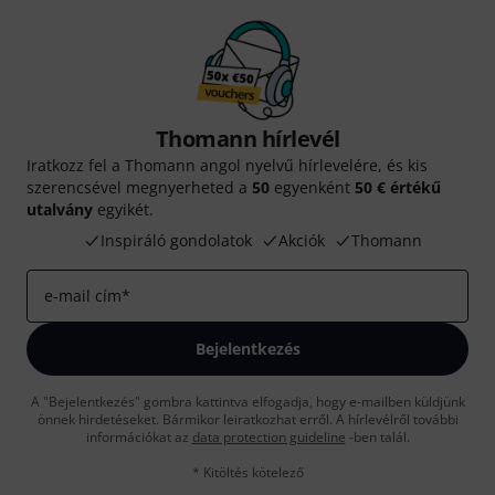
Thomann hírlevél
Iratkozz fel a Thomann angol nyelvű hírlevelére, és kis
szerencsével megnyerheted a
50
egyenként
50 € értékű
utalvány
egyikét.
Inspiráló gondolatok
Akciók
Thomann
e-mail cím
*
Bejelentkezés
A "Bejelentkezés" gombra kattintva elfogadja, hogy e-mailben küldjünk
önnek hirdetéseket. Bármikor leiratkozhat erről. A hírlevélről további
információkat az
data protection guideline
-ben talál.
* Kitöltés kötelező