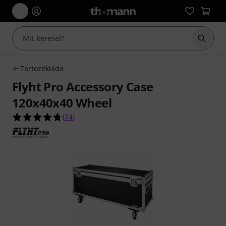
Keresés
Tartozékláda
Flyht Pro Accessory Case
120x40x40 Wheel
4.7/5 csillag, összesen 74 értékelés alapján
(
74
)