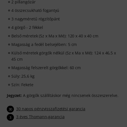
2 pillangózár
4 összecsukható fogantyú
3 nagyméretű rögzítőpánt
4 görgő - 2 fékkel
Belső méretek (Sz x Ma x Mé): 120 x 40 x 40 cm
Magasság a fedél belsejében: 5 cm
Külső méretek görgők nélkül (Sz x Ma x Mé): 124 x 46,5 x
45 cm
Magasság felszerelt görgőkkel: 60 cm
Súly: 25,6 kg
Szín: Fekete
Jegyzet:
A görgők szállításkor még nincsenek összeszerelve.
30 napos pénzvisszafizetési garancia
30
3 éves Thomann-garancia
3