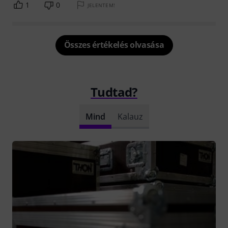
1
0
JELENTEM!
Összes értékelés olvasása
Tudtad?
Mind
Kalauz