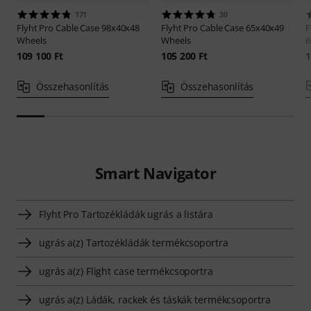
171
30
Flyht Pro
Cable Case 98x40x48
Flyht Pro
Cable Case 65x40x49
F
Wheels
Wheels
6
109 100 Ft
105 200 Ft
1
Összehasonlítás
Összehasonlítás
Smart Navigator
Flyht Pro Tartozékládák ugrás a listára
ugrás a(z) Tartozékládák termékcsoportra
ugrás a(z) Flight case termékcsoportra
ugrás a(z) Ládák, rackek és táskák termékcsoportra