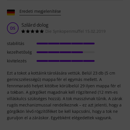
Eredeti megjelenítése
Szilárd dolog
DS
Die Synkopenmuffel 15.02.2019
stabilitás
kezelhetőség
kivitelezés
Ezt a tokot a kottáink tárolására vettük. Belül 23 db (5 cm
gerincszélességű) mappa fér el egymás mellett. A
fennmaradó helyet kitöltve körülbelül 29 ilyen mappa fér el
a tokban. A görgőket magadnak kell rögzítened (12 mm-es
villáskulcs szükséges hozzá). A tok masszívnak tűnik. A zárak
rugós mechanizmussal rendelkeznek – ez azt jelenti, hogy a
görgőkön lévő rögzítőféket be kell kapcsolni, hogy a tok ne
guruljon el a záráskor. Egyébként elégedettek vagyunk.