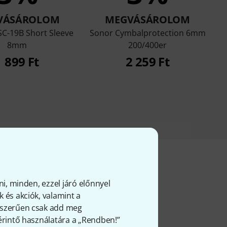
VÁSÁROLOM
MEGVÁSÁROLOM
SC-19B Short Sleeve
Sonor Cymbalprotection 6mm
8mm
200/400er
1 899 Ft
2 259 Ft
ni, minden, ezzel járó előnnyel
ek
 és akciók, valamint a
gyszerűen csak add meg
 érintő használatára a „Rendben!”