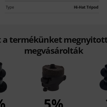
Type
Hi-Hat Tripod
t a termékünket megnyitott
megvásárolták
%
5%