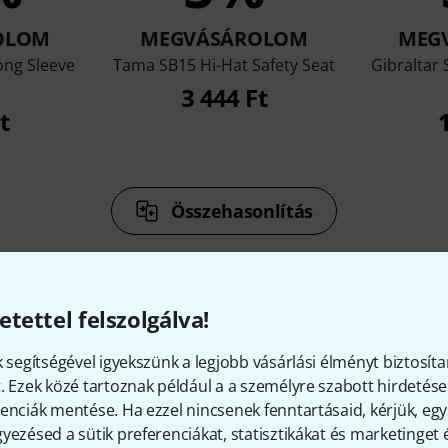
OLOM
MEGVÁSÁROLOM
MEG
ong Sleeve
Tama SB15 Hi-Hat Safety Seat
Gibraltar 
3 444 Ft
t
Összehasonlítás
etettel felszolgálva!
k segítségével igyekszünk a legjobb vásárlási élményt biztosíta
iegészítők és hozzáillő elem
. Ezek közé tartoznak például a a személyre szabott hirdetések
enciák mentése. Ha ezzel nincsenek fenntartásaid, kérjük, e
yezésed a sütik preferenciákat, statisztikákat és marketinget