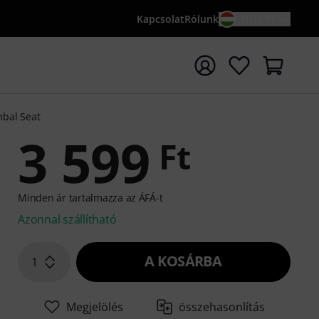
Kapcsolat
Rólunk
HU / FT
sés indítása {searchTerm} keresőszóval
mbal Seat
3 599
Ft
Minden ár tartalmazza az ÁFÁ-t
Azonnal szállítható
A KOSÁRBA
1
Megjelölés
összehasonlítás