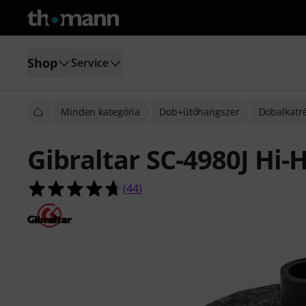
Shop
Service
Minden kategória
Dob+ütőhangszer
Dobalkatr
Gibraltar SC-4980J Hi-
4.7/5 csillag, összesen 44 értékelés 
(
44
)