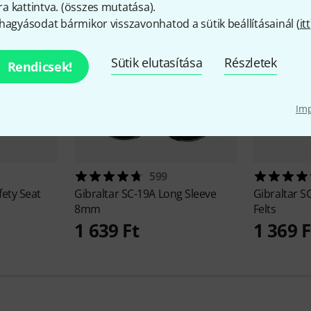
 kattintva. (
összes mutatása
).
hagyásodat bármikor visszavonhatod a sütik beállításainál (
itt
Sütik elutasítása
Részletek
Rendicsek!
Im
599
fety Seat
Gibraltar
SC-19A Long Sleeve
Gibraltar
SC
8mm
Felts
1 639 Ft
1 369 F