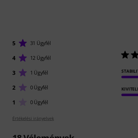
5
31 Ügyfél
4
12 Ügyfél
STABIL
3
1 Ügyfél
2
0 Ügyfél
KIVITEL
1
0 Ügyfél
Értékelési irányelvek
18
Vélemények