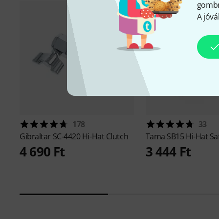
gombra
A jóvá
178
33
Gibraltar
SC-4420 Hi-Hat Clutch
Tama
SB15 Hi-Hat Sa
4 690 Ft
3 444 Ft