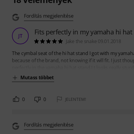
Fordítás megjelenítése
Fits perfectly in my yamaha hi hat
JT
Jake the snake 09.01.2018
The cymbal seat of the hi hat stand I got with my yama
because of the brand, not knowing if it will fit. I just tho
perfectly in the yamaha hi hat stand.I t looks really stur
Mutass többet
0
0
JELENTEM!
Fordítás megjelenítése