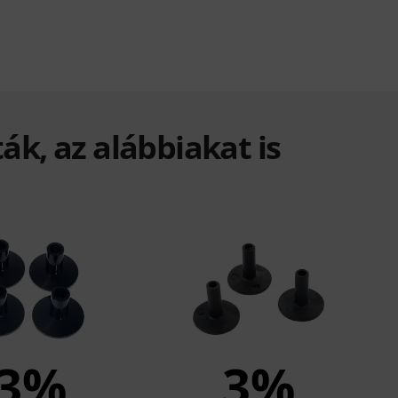
ák, az alábbiakat is
3%
3%