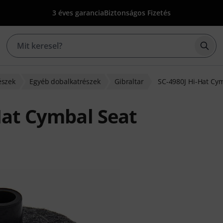
3 éves garancia
Biztonságos Fizetés
Kere
észek
Egyéb dobalkatrészek
Gibraltar
SC-4980J Hi-Hat Cy
Hat Cymbal Seat
alapján