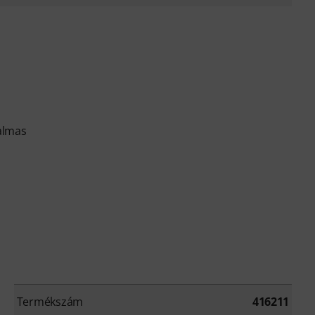
kalmas
Termékszám
416211