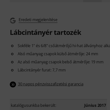
Eredeti megjelenítése
Lábcintányér tartozék
Sokféle 1" és 6/8" csőátmérőjű hi-hat állványhoz al
Alsó műanyag csapok külső átmérője: 24 mm
Az alsó műanyag csapok belső átmérője: 19 mm
Lábcintányér furat: 7,7 mm
30 napos pénzvisszafizetési garancia
30
katalógusunkba bekerült:
Június 2017