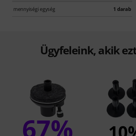
mennyiségi egység
1 darab
Ügyfeleink, akik ez
67%
10