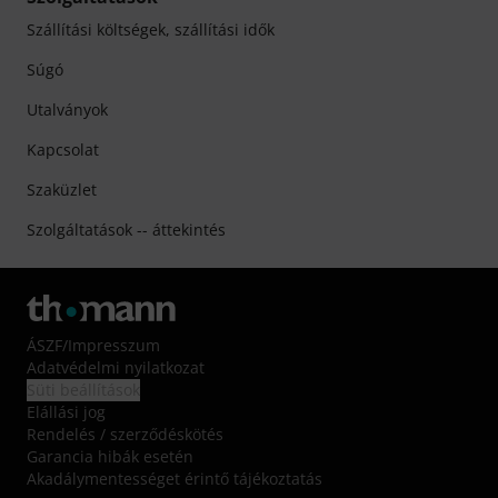
Szállítási költségek, szállítási idők
Súgó
Utalványok
Kapcsolat
Szaküzlet
Szolgáltatások -- áttekintés
ÁSZF
/
Impresszum
Adatvédelmi nyilatkozat
Süti beállítások
Elállási jog
Rendelés / szerződéskötés
Garancia hibák esetén
Akadálymentességet érintő tájékoztatás