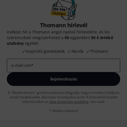
Thomann hírlevél
Iratkozz fel a Thomann angol nyelvű hírlevelére, és kis
szerencsével megnyerheted a
50
egyenként
50 € értékű
utalvány
egyikét.
Inspiráló gondolatok
Akciók
Thomann
e-mail cím
*
Bejelentkezés
A "Bejelentkezés" gombra kattintva elfogadja, hogy e-mailben küldjünk
önnek hirdetéseket. Bármikor leiratkozhat erről. A hírlevélről további
információkat az
data protection guideline
-ben talál.
* Kitöltés kötelező