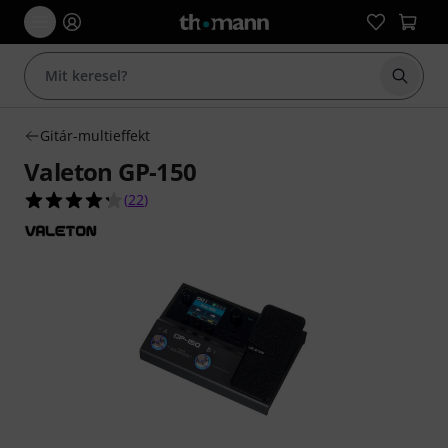
Keresés
Gitár-multieffekt
Valeton GP-150
4.3/5 csillag, összesen 22 értékelés alapján
(
22
)