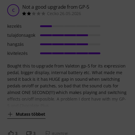
Not a good upgrade from GP-5
C
Cecko 26.05.2026
kezelés
tulajdonsagok
hangzás
kivitelezés
Bought this to upgrade from Valeton gp-5 for its expression
pedal, bigger display, internal battery etc. What made me
send it back is it has HUGE gap in sound when switching
pedals on/off or patches, so bad that the sound cuts for
almost ONE SECOND(!!!) which makes playing and switching
effects on/off imposible. A problem I dont have with my GP-
5 and Chocolate Plus
Mutass többet
3
3
JELENTEM!