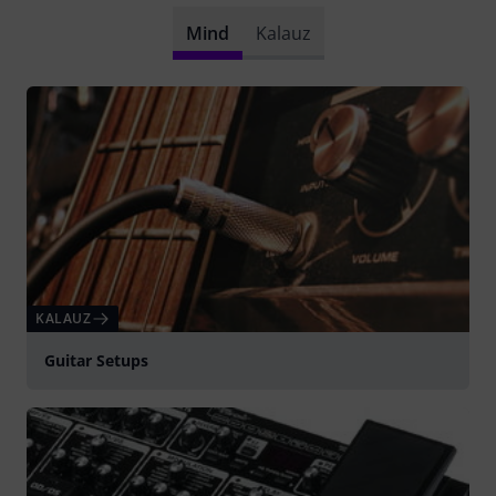
Mind
Kalauz
KALAUZ
Guitar Setups