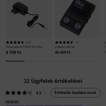
5293
133
Thomann
NT 0910 AC/PSA
Valeton
GP-50
V
4 199 Ft
46 490 Ft
7
22
Ügyfelek értékelései
Értékelés leadása most
4.3
/ 5
KEZELÉS