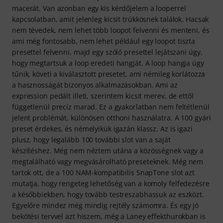
macerát. Van azonban egy kis kérdőjelem a looperrel
kapcsolatban, amit jelenleg kicsit trükkösnek találok. Hacsak
nem tévedek, nem lehet több loopot felvenni és menteni, és
ami még fontosabb, nem lehet például egy loopot tiszta
presettel felvenni, majd egy szóló presettel lejátszani úgy,
hogy megtartsuk a loop eredeti hangját. A loop hangja úgy
tűnik, követi a kiválasztott presetet, ami némileg korlátozza
a hasznosságát bizonyos alkalmazásokban. Ami az
expression pedált illeti, szerintem kicsit merev, de ettől
függetlenül precíz marad. Ez a gyakorlatban nem feltétlenül
jelent problémát, különösen otthoni használatra. A 100 gyári
preset érdekes, és némelyikük igazán klassz. Az is igazi
plusz, hogy legalább 100 további slot van a saját
készítéshez. Még nem néztem utána a közösségnek vagy a
megtalálható vagy megvásárolható preseteknek. Még nem
tartok ott, de a 100 NAM-kompatibilis SnapTone slot azt
mutatja, hogy rengeteg lehetőség van a komoly felfedezésre
a későbbiekben, hogy tovább testreszabhassuk az eszközt.
Egyelőre mindez még mindig rejtély számomra. És egy jó
bekötési tervvel azt hiszem, még a Laney effekthurokban is