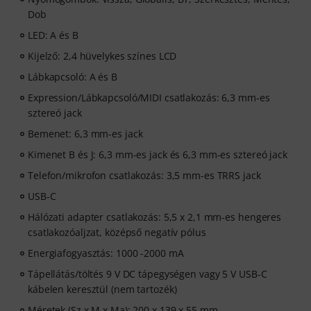
Dob
LED: A és B
Kijelző: 2,4 hüvelykes színes LCD
Lábkapcsoló: A és B
Expression/Lábkapcsoló/MIDI csatlakozás: 6,3 mm-es
sztereó jack
Bemenet: 6,3 mm-es jack
Kimenet B és J: 6,3 mm-es jack és 6,3 mm-es sztereó jack
Telefon/mikrofon csatlakozás: 3,5 mm-es TRRS jack
USB-C
Hálózati adapter csatlakozás: 5,5 x 2,1 mm-es hengeres
csatlakozóaljzat, középső negatív pólus
Energiafogyasztás: 1000 -2000 mA
Tápellátás/töltés 9 V DC tápegységen vagy 5 V USB-C
kábelen keresztül (nem tartozék)
Méretek (Sz x M x Ma): 200 x 139 x 55 mm