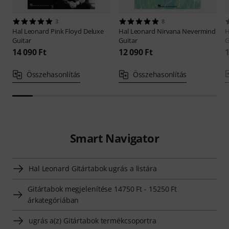
3
8
Hal Leonard
Pink Floyd Deluxe
Hal Leonard
Nirvana Nevermind
H
Guitar
Guitar
G
14 090 Ft
12 090 Ft
1
Összehasonlítás
Összehasonlítás
Smart Navigator
Hal Leonard Gitártabok ugrás a listára
Gitártabok megjelenítése 14750 Ft - 15250 Ft
árkategóriában
ugrás a(z) Gitártabok termékcsoportra