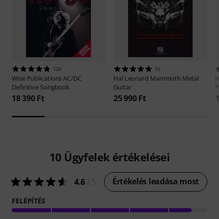
124
16
Wise Publications
AC/DC
Hal Leonard
Mammoth Metal
H
Definitive Songbook
Guitar
P
18 390 Ft
25 990 Ft
1
10
Ügyfelek értékelései
Értékelés leadása most
4.6
/ 5
FELÉPÍTÉS