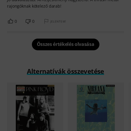
rajongóknak kötelező darab!
0
0
JELENTEM!
Összes értékelés olvasása
Alternatívák összevetése