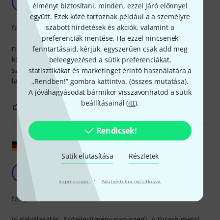
D
élményt biztosítani, minden, ezzel járó előnnyel
DaveMFH 15.10.2011
együtt. Ezek közé tartoznak például a a személyre
szabott hirdetések és akciók, valamint a
felépítés
preferenciák mentése. Ha ezzel nincsenek
nagyon szép borító és még Mr. King is sörénnyel! A
fenntartásaid, kérjük, egyszerűen csak add meg
könyvben a csoport összes legnépszerűbb slágere együtt
beleegyezésed a sütik preferenciákat,
szerepel, és bárki, aki átesett a thrash történelem ezen a
statisztikákat és marketinget érintő használatára a
lapján, kis gitármesternek mondhatja magát.
„Rendben!” gombra kattintva. (
összes mutatása
).
A jóváhagyásodat bármikor visszavonhatod a sütik
beállításainál (
itt
).
1
0
JELENTEM!
Rendicsek!
Eredeti megjelenítése
Sütik elutasítása
Részletek
Érdemes
B
BARBARUS 05.03.2020
·
Impresszum
Adatvédelmi nyilatkozat
felépítés
Jó dalválasztás. Ár/teljesítmény nagyszerű. A thrash metal