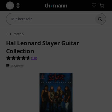
Keresés
Gitártab
Hal Leonard Slayer Guitar
Collection
4.6/5 csillag, összesen 10 értékelés alapján
(
10
)