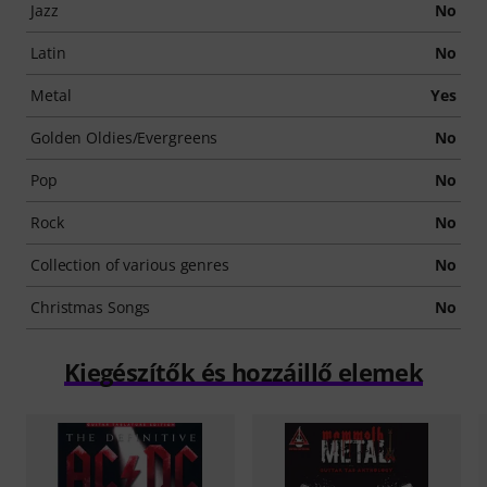
Jazz
No
Latin
No
Metal
Yes
Golden Oldies/Evergreens
No
Pop
No
Rock
No
Collection of various genres
No
Christmas Songs
No
Kiegészítők és hozzáillő elemek