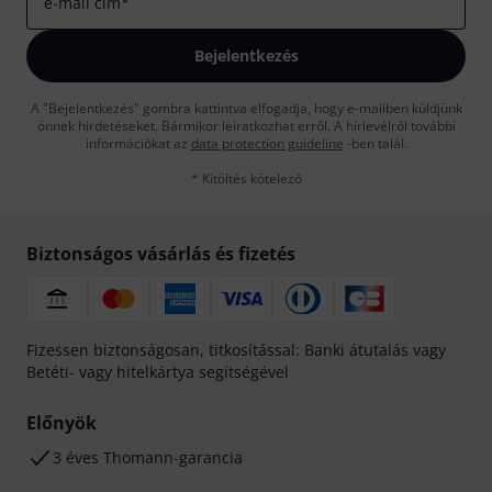
e-mail cím
*
Bejelentkezés
A "Bejelentkezés" gombra kattintva elfogadja, hogy e-mailben küldjünk
önnek hirdetéseket. Bármikor leiratkozhat erről. A hírlevélről további
információkat az
data protection guideline
-ben talál.
* Kitöltés kötelező
Biztonságos vásárlás és fizetés
Fizessen biztonságosan, titkosítással: Banki átutalás vagy
Betéti- vagy hitelkártya segítségével
Előnyök
3 éves Thomann-garancia