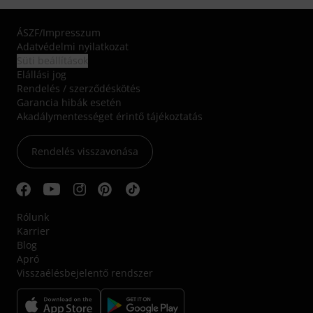
ÁSZF
/
Impresszum
Adatvédelmi nyilatkozat
Süti beállítások
Elállási jog
Rendelés / szerződéskötés
Garancia hibák esetén
Akadálymentességet érintő tájékoztatás
Rendelés visszavonása
Rólunk
Karrier
Blog
Apró
Visszaélésbejelentő rendszer