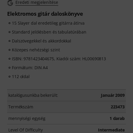
Eredeti megjelenítése
Elektromos gitár daloskönyve
15 Slayer dal eredetileg gitárra átírva
Standard jelölésben és tabulatúrában
Dalszövegekkel és akkordokkal
Közepes nehézségi szint
ISBN: 9781423404675, Kiadói szám: HL00690813
Formátum: DIN A4
112 oldal
katalógusunkba bekerült:
Január 2009
Termékszám
223473
mennyiségi egység
1 darab
Level Of Difficulty
Intermediate