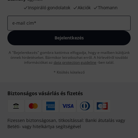
Inspiráló gondolatok
Akciók
Thomann
e-mail cím
*
Bejelentkezés
A "Bejelentkezés" gombra kattintva elfogadja, hogy e-mailben küldjünk
önnek hirdetéseket. Bármikor leiratkozhat erről. A hírlevélről további
információkat az
data protection guideline
-ben talál.
* Kitöltés kötelező
Biztonságos vásárlás és fizetés
Fizessen biztonságosan, titkosítással: Banki átutalás vagy
Betéti- vagy hitelkártya segítségével