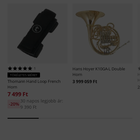
1
Hans Hoyer
K10GA-L Double
Horn
H
TÖKÉLETES MÉRET
H
Thomann
Hand Loop French
3 999 059 Ft
Horn
2
7 499 Ft
30 napos legjobb ár:
-20%
9 390 Ft