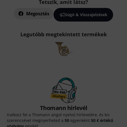
Tetszik, amit látsz?
Megosztás
Súgó & Visszajelzések
Legutóbb megtekintett termékek
Thomann hírlevél
Iratkozz fel a Thomann angol nyelvű hírlevelére, és kis
szerencsével megnyerheted a
50
egyenként
50 € értékű
utalvány
egyikét.