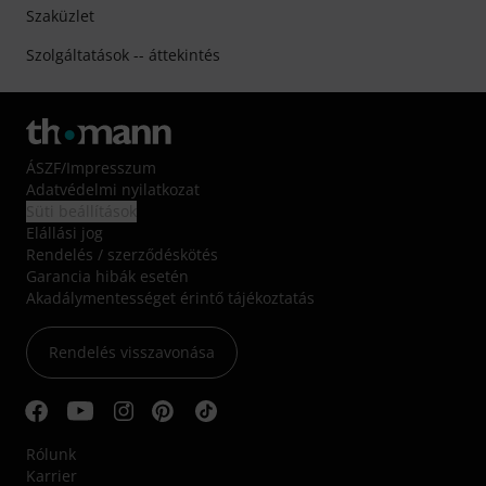
Szaküzlet
Szolgáltatások -- áttekintés
ÁSZF
/
Impresszum
Adatvédelmi nyilatkozat
Süti beállítások
Elállási jog
Rendelés / szerződéskötés
Garancia hibák esetén
Akadálymentességet érintő tájékoztatás
Rendelés visszavonása
Rólunk
Karrier