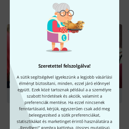
Mind
Kalauz
Szeretettel felszolgálva!
A sütik segítségével igyekszünk a legjobb vásárlási
élményt biztosítani, minden, ezzel járó előnnyel
KALAUZ
együtt. Ezek közé tartoznak például a a személyre
French Horns
szabott hirdetések és akciók, valamint a
preferenciák mentése. Ha ezzel nincsenek
fenntartásaid, kérjük, egyszerűen csak add meg
beleegyezésed a sütik preferenciákat,
statisztikákat és marketinget érintő használatára a
„Rendben!” gombra kattintva. (
összes mutatása
).