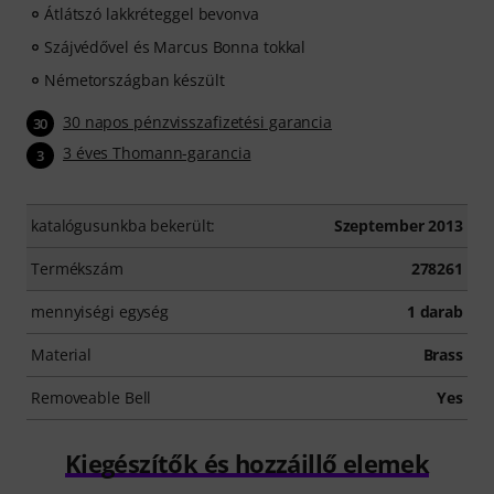
Átlátszó lakkréteggel bevonva
Szájvédővel és Marcus Bonna tokkal
Németországban készült
30 napos pénzvisszafizetési garancia
30
3 éves Thomann-garancia
3
katalógusunkba bekerült:
Szeptember 2013
Termékszám
278261
mennyiségi egység
1 darab
Material
Brass
Removeable Bell
Yes
Kiegészítők és hozzáillő elemek