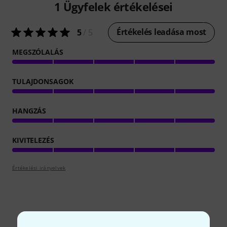
1
Ügyfelek értékelései
Értékelés leadása most
5
/ 5
MEGSZÓLALÁS
TULAJDONSAGOK
HANGZÁS
KIVITELEZÉS
Értékelési irányelvek
Tudtad?