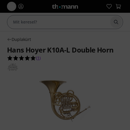
Keresés
Duplakürt
Hans Hoyer K10A-L Double Horn
5.0/5 csillag, összesen 1 értékelés alapján
(
1
)