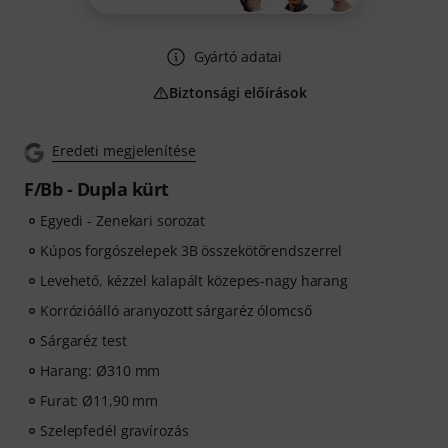
Gyártó adatai
Biztonsági előírások
Eredeti megjelenítése
F/Bb - Dupla kürt
Egyedi - Zenekari sorozat
Kúpos forgószelepek 3B összekötőrendszerrel
Levehető, kézzel kalapált közepes-nagy harang
Korrózióálló aranyozott sárgaréz ólomcső
Sárgaréz test
Harang: Ø310 mm
Furat: Ø11,90 mm
Szelepfedél gravírozás