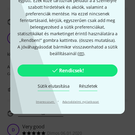
együtt. Ezek közé tartoznak például a a személyre
szabott hirdetések és akciók, valamint a
preferenciák mentése. Ha ezzel nincsenek
fenntartásaid, kérjük, egyszerűen csak add meg
Fordítás megjelenítése
beleegyezésed a sütik preferenciákat,
statisztikákat és marketinget érintő használatára a
handsome
L
„Rendben!” gombra kattintva. (
összes mutatása
).
laeris 02.07.2021
A jóváhagyásodat bármikor visszavonhatod a sütik
beállításainál (
itt
).
kivitelezés
A beautiful, light, diffuser with the warmth of wood. Be
Rendicsek!
careful not to fall down, the wood is thin, it will break.
Sütik elutasítása
Részletek
1
0
JELENTEM!
·
Impresszum
Adatvédelmi nyilatkozat
Fordítás megjelenítése
Very good
D
Dimos 06.01.2020