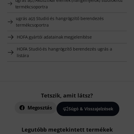
ugrás a(z) Akusztikai elemek (hangelnyelők) stúdiókhoz
termékcsoportra
ugrás a(z) Studió és hangrögzítő berendezés
termékcsoportra
HOFA gyártói adatainak megjelenítése
HOFA Studió és hangrögzítő berendezés ugrás a
listára
Tetszik, amit látsz?
Megosztás
Súgó & Visszajelzések
Legutóbb megtekintett termékek