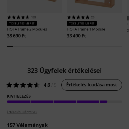
128
25
TÖKÉLETES MÉRET
TÖKÉLETES MÉRET
HOFA
Frame 2 Modules
HOFA
Frame 1 Module
2
38 690 Ft
33 490 Ft
323
Ügyfelek értékelései
Értékelés leadása most
4.6
/ 5
KIVITELEZÉS
Értékelési irányelvek
157
Vélemények