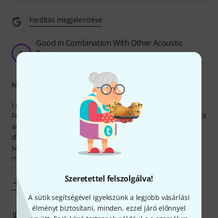
Fordítás megjelenítése
Good in Combination With Other Acoustic
Treatment
P
PhilsHarmony 25.08.2021
kivitelezés
I got two of the Hofa Diffusors together with the Hofa
Framework and two Eco Black Absorbers as a set on my back
and side walls in the studio. It's hard to say which acoustic
device exactly brought you the big benefit, but rather I can
say that togehter with other absorbers (in my case self-
made) and acoustic foam in edges and corners I am pretty
happy with the studio
Szeretettel felszolgálva!
Mutass többet
A sütik segítségével igyekszünk a legjobb vásárlási
élményt biztosítani, minden, ezzel járó előnnyel
1
0
JELENTEM!