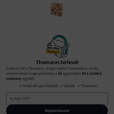
Thomann hírlevél
Iratkozz fel a Thomann angol nyelvű hírlevelére, és kis
szerencsével megnyerheted a
50
egyenként
50 € értékű
utalvány
egyikét.
Inspiráló gondolatok
Akciók
Thomann
e-mail cím
*
Bejelentkezés