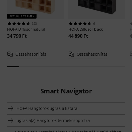
AKTUÁLIS TERMÉK
323
6
HOFA
Diffusor natural
HOFA
Diffusor black
34 790 Ft
44 890 Ft
4
Összehasonlítás
Összehasonlítás
Smart Navigator
HOFA Hangtörők ugrás a listára
ugrás a(z) Hangtörők termékcsoportra