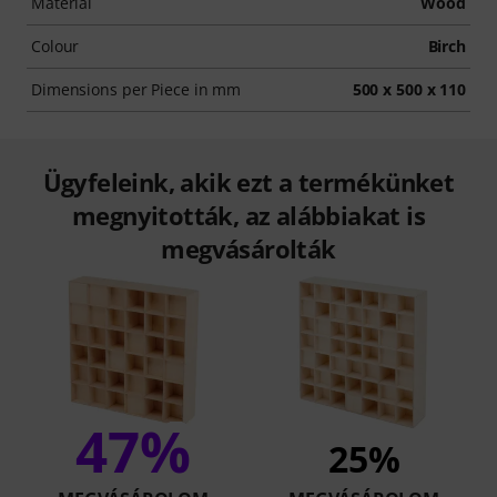
Material
Wood
Colour
Birch
Dimensions per Piece in mm
500 x 500 x 110
Ügyfeleink, akik ezt a termékünket
megnyitották, az alábbiakat is
megvásárolták
47%
25%