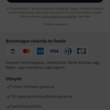
A "Bejelentkezés" gombra kattintva elfogadja, hogy e-mailben küldjünk
önnek hirdetéseket. Bármikor leiratkozhat erről. A hírlevélről további
információkat az
data protection guideline
-ben talál.
* Kitöltés kötelező
Biztonságos vásárlás és fizetés
Fizessen biztonságosan, titkosítással: Banki átutalás vagy
Betéti- vagy hitelkártya segítségével
Előnyök
3 éves Thomann-garancia
30 napos pénzvisszafizetési garancia
Javítás/Szervizelés