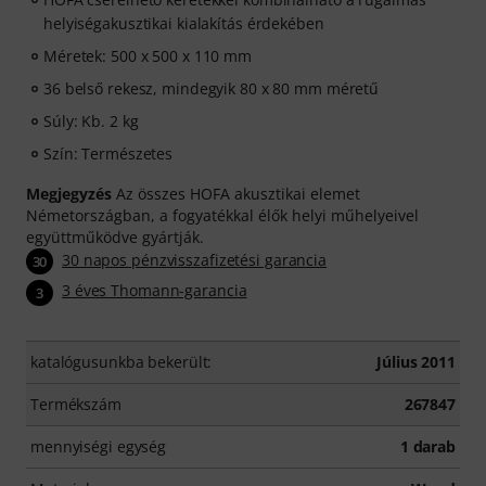
helyiségakusztikai kialakítás érdekében
Méretek: 500 x 500 x 110 mm
36 belső rekesz, mindegyik 80 x 80 mm méretű
Súly: Kb. 2 kg
Szín: Természetes
Megjegyzés
Az összes HOFA akusztikai elemet
Németországban, a fogyatékkal élők helyi műhelyeivel
együttműködve gyártják.
30 napos pénzvisszafizetési garancia
30
3 éves Thomann-garancia
3
katalógusunkba bekerült:
Július 2011
Termékszám
267847
mennyiségi egység
1 darab