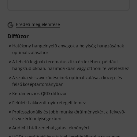
Eredeti megjelenítése
Diffúzor
Hatékony hangelnyelő anyagok a helyiség hangzásának
optimalizálásához
A lehető legjobb teremakusztika érdekében, például
hangstúdiókban, házimozikban vagy otthoni felvételekhez
A szoba visszaverődéseinek optimalizálása a közép- és
felső középtartományban
Kétdimenziós QRD diffúzor
Felület: Lakkozott nyír rétegelt lemez
Professzionális és jobb munkakörülményekért a felvevő-
és vezérlőhelyiségekben
Audiofil hi-fi zenehallgatási élményért
HOFA cserélhető keretekkel kombinálható a rugalmas