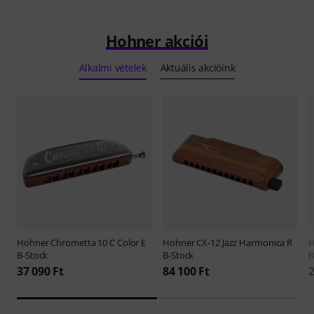
Hohner akciói
Alkalmi vételek
Aktuális akcióink
Hohner
Chrometta 10 C Color E
Hohner
CX-12 Jazz Harmonica R
B-Stock
B-Stock
B
37 090 Ft
84 100 Ft
2