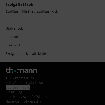
Szolgáltatások
Szállítási költségek, szállítási idők
Súgó
Utalványok
Kapcsolat
Szaküzlet
Szolgáltatások -- áttekintés
ÁSZF
/
Impresszum
Adatvédelmi nyilatkozat
Süti beállítások
Elállási jog
Rendelés / szerződéskötés
Garancia hibák esetén