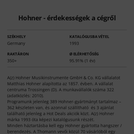
Hohner - érdekességek a cégről
SZÉKHELY
KATALÓGUSBA VÉTEL
Germany
1993
RAKTÁRON
Ø ELÉRHETŐSÉG
350+
95.91% (1 év)
A(z) Hohner Musikinstrumente GmbH & Co. KG vállalatot
Matthias Hohner alapította az 1857. évben. A vállalat
centruma Trossingen (D). A munkavállalók száma 322
(adatközlés: 2010).
Programunk jelenleg 389 Hohner-gyártmányt tartalmaz –
362 készleten van, és azonnal szállítható és 3 ajánlat
található jelenleg a Hot Deals akciók közt. A(z) Hohner
márka 1993 óta képezi katalógusunk részét.
Minden háztartásba kell egy Hohner gyártotta hangszer /
berendezés. A Thomann vevői közül 70 vásárlóból egy