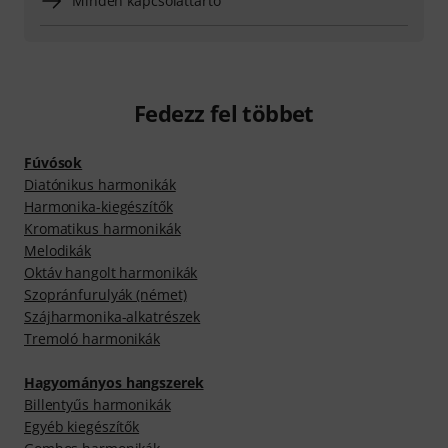
Minden kapcsolattartó
Fedezz fel többet
Fúvósok
Diatónikus harmonikák
Harmonika-kiegészítők
Kromatikus harmonikák
Melodikák
Oktáv hangolt harmonikák
Szopránfurulyák (német)
Szájharmonika-alkatrészek
Tremoló harmonikák
Hagyományos hangszerek
Billentyűs harmonikák
Egyéb kiegészítők