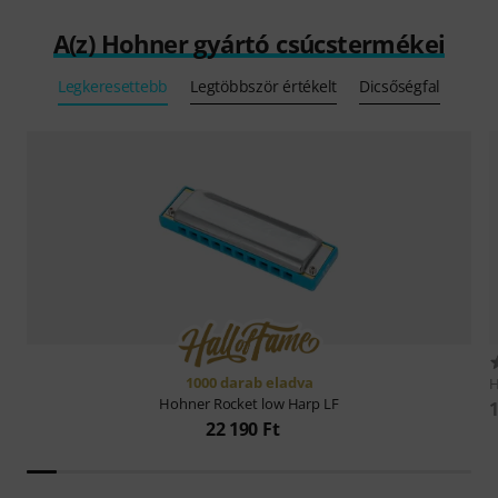
A(z) Hohner gyártó csúcstermékei
Legkeresettebb
Legtöbbször értékelt
Dicsőségfal
1000 darab eladva
Hohner
Rocket low Harp LF
1
22 190 Ft