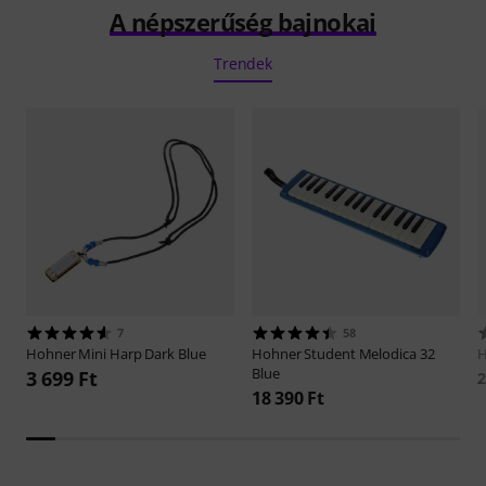
A népszerűség bajnokai
Trendek
7
58
Hohner
Mini Harp Dark Blue
Hohner
Student Melodica 32
Blue
3 699 Ft
2
18 390 Ft