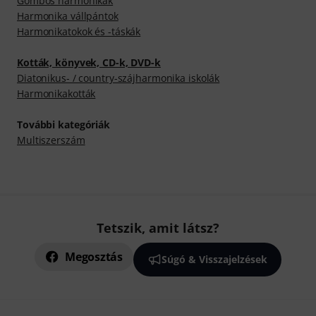
Gombos harmonikák
Harmonika vállpántok
Harmonikatokok és -táskák
Kották, könyvek, CD-k, DVD-k
Diatonikus- / country-szájharmonika iskolák
Harmonikakották
További kategóriák
Multiszerszám
Tetszik, amit látsz?
Megosztás
Súgó & Visszajelzések