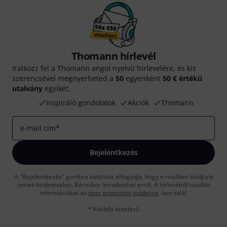
Thomann hírlevél
Iratkozz fel a Thomann angol nyelvű hírlevelére, és kis
szerencsével megnyerheted a
50
egyenként
50 € értékű
utalvány
egyikét.
Inspiráló gondolatok
Akciók
Thomann
e-mail cím
*
Bejelentkezés
A "Bejelentkezés" gombra kattintva elfogadja, hogy e-mailben küldjünk
önnek hirdetéseket. Bármikor leiratkozhat erről. A hírlevélről további
információkat az
data protection guideline
-ben talál.
* Kitöltés kötelező