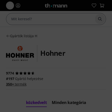
Keresés
Gyártók listája H
Hohner
9774
#197
Gyártó helyezése
350+
termék
közkedvelt
Minden kategória