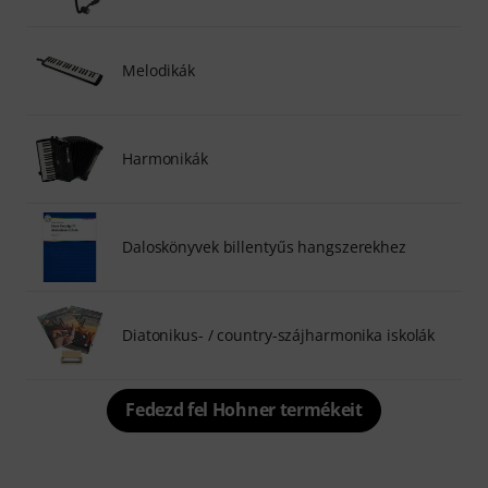
Melodikák
Harmonikák
Daloskönyvek billentyűs hangszerekhez
Diatonikus- / country-szájharmonika iskolák
Fedezd fel Hohner termékeit