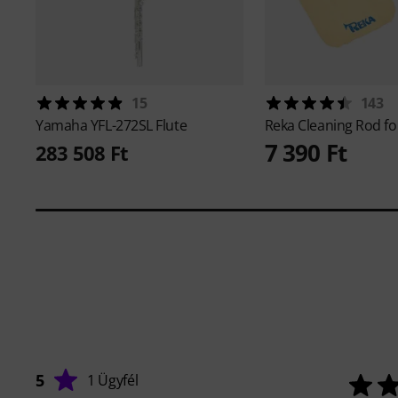
15
143
Yamaha
YFL-272SL Flute
Reka
Cleaning Rod fo
7 390 Ft
283 508 Ft
5
1 Ügyfél