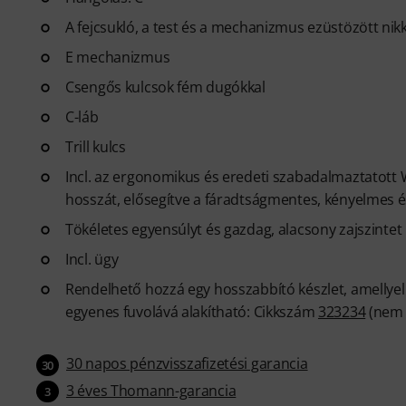
A fejcsukló, a test és a mechanizmus ezüstözött nik
E mechanizmus
Csengős kulcsok fém dugókkal
C-láb
Trill kulcs
Incl. az ergonomikus és eredeti szabadalmaztatott Wa
hosszát, elősegítve a fáradtságmentes, kényelmes és
Tökéletes egyensúlyt és gazdag, alacsony zajszintet 
Incl. ügy
Rendelhető hozzá egy hosszabbító készlet, amellyel
egyenes fuvolává alakítható: Cikkszám
323234
(nem 
30 napos pénzvisszafizetési garancia
30
3 éves Thomann-garancia
3