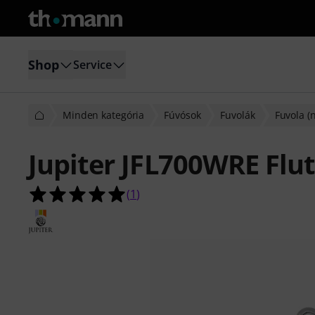
Shop
Service
Minden kategória
Fúvósok
Fuvolák
Fuvola (n
Jupiter JFL700WRE Flu
5.0/5 csillag, összesen 1 értékelés a
(
1
)