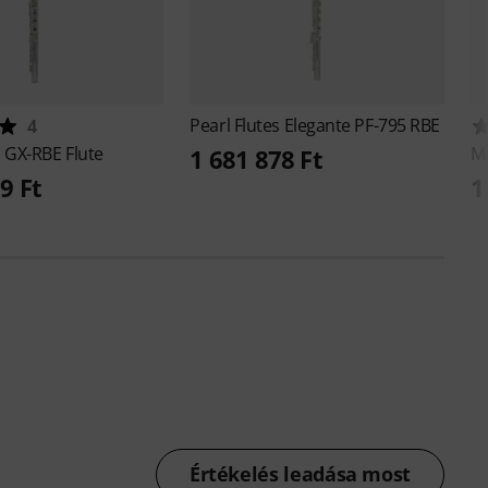
Pearl Flutes
Elegante PF-795 RBE
4
u
GX-RBE Flute
M
1 681 878 Ft
9 Ft
1
Értékelés leadása most