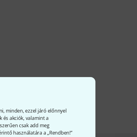
ni, minden, ezzel járó előnnyel
 és akciók, valamint a
gyszerűen csak add meg
 érintő használatára a „Rendben!”