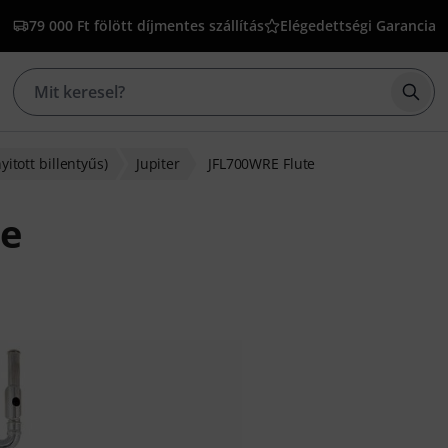
79 000 Ft fölött díjmentes szállítás
Elégedettségi Garancia
Kere
yitott billentyűs)
Jupiter
JFL700WRE Flute
te
lapján