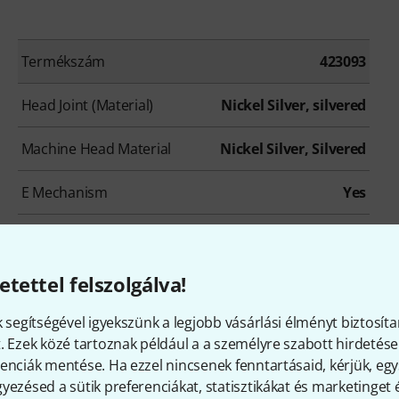
Termékszám
423093
Head Joint (Material)
Nickel Silver, silvered
Machine Head Material
Nickel Silver, Silvered
E Mechanism
Yes
Inline
No
B Foot
No
etettel felszolgálva!
k segítségével igyekszünk a legjobb vásárlási élményt biztosíta
. Ezek közé tartoznak például a a személyre szabott hirdetések
enciák mentése. Ha ezzel nincsenek fenntartásaid, kérjük, e
yezésed a sütik preferenciákat, statisztikákat és marketinget