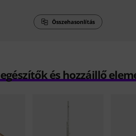
Összehasonlítás
iegészítők és hozzáillő elem