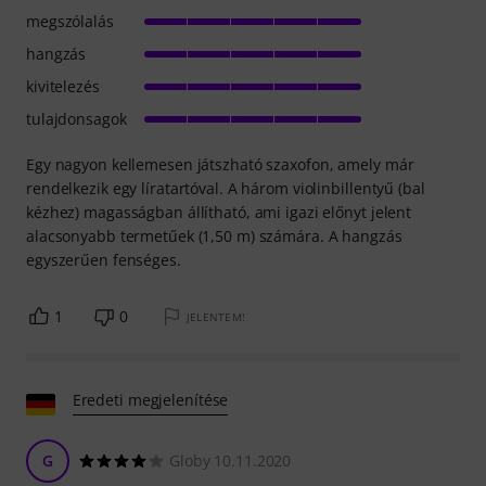
megszólalás
hangzás
kivitelezés
tulajdonsagok
Egy nagyon kellemesen játszható szaxofon, amely már
rendelkezik egy líratartóval. A három violinbillentyű (bal
kézhez) magasságban állítható, ami igazi előnyt jelent
alacsonyabb termetűek (1,50 m) számára. A hangzás
egyszerűen fenséges.
1
0
JELENTEM!
Eredeti megjelenítése
G
Globy 10.11.2020