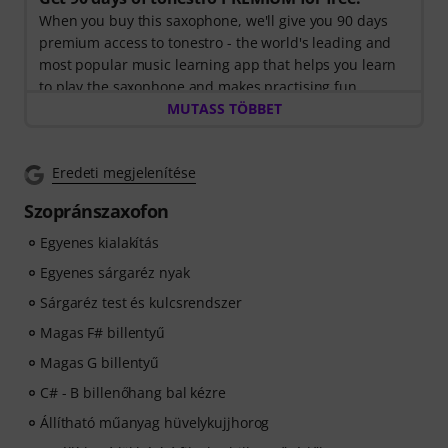
When you buy this saxophone, we'll give you 90 days
premium access to tonestro - the world's leading and
most popular music learning app that helps you learn
to play the saxophone and makes practising fun.
Discover the world of music with
MUTASS TÖBBET
60 interactive step-
by-step lessons
, over
400 songs with high-quality
backing music
, and more than
270 targeted exercises
.
Eredeti megjelenítése
The interactive live feedback from tonestro listens to
you as you play, analyses each note played, and
Szopránszaxofon
immediately gives you feedback on pitch and rhythm.
Take the opportunity now to develop your saxophone
Egyenes kialakítás
skills flexibly, effectively and enjoyably - anytime,
Egyenes sárgaréz nyak
anywhere. No automatic renewal!
Sárgaréz test és kulcsrendszer
Magas F# billentyű
Magas G billentyű
C# - B billenőhang bal kézre
Állítható műanyag hüvelykujjhorog