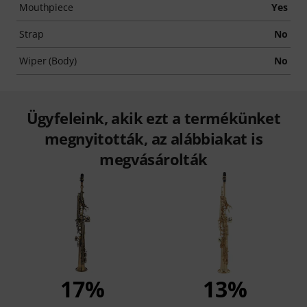
Mouthpiece
Yes
Strap
No
Wiper (Body)
No
Ügyfeleink, akik ezt a termékünket
megnyitották, az alábbiakat is
megvásárolták
17%
13%