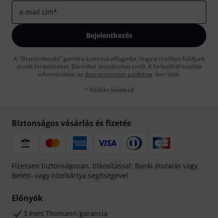
e-mail cím
*
Bejelentkezés
A "Bejelentkezés" gombra kattintva elfogadja, hogy e-mailben küldjünk
önnek hirdetéseket. Bármikor leiratkozhat erről. A hírlevélről további
információkat az
data protection guideline
-ben talál.
* Kitöltés kötelező
Biztonságos vásárlás és fizetés
Fizessen biztonságosan, titkosítással: Banki átutalás vagy
Betéti- vagy hitelkártya segítségével
Előnyök
3 éves Thomann-garancia