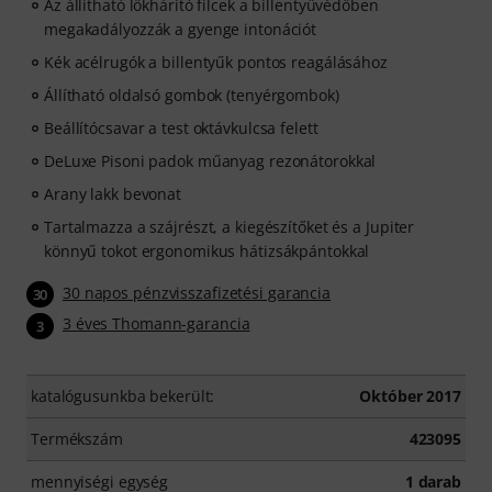
Az állítható lökhárító filcek a billentyűvédőben
megakadályozzák a gyenge intonációt
Kék acélrugók a billentyűk pontos reagálásához
Állítható oldalsó gombok (tenyérgombok)
Beállítócsavar a test oktávkulcsa felett
DeLuxe Pisoni padok műanyag rezonátorokkal
Arany lakk bevonat
Tartalmazza a szájrészt, a kiegészítőket és a Jupiter
könnyű tokot ergonomikus hátizsákpántokkal
30 napos pénzvisszafizetési garancia
30
3 éves Thomann-garancia
3
katalógusunkba bekerült:
Október 2017
Termékszám
423095
mennyiségi egység
1 darab