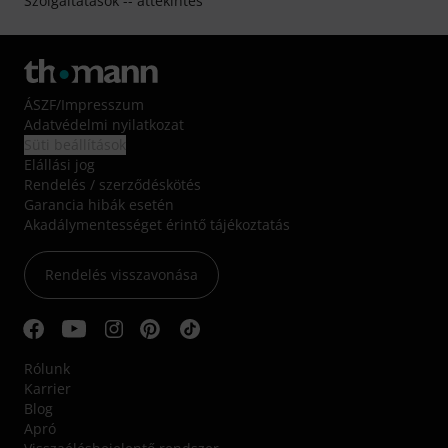
Szolgáltatások -- áttekintés
ÁSZF
/
Impresszum
Adatvédelmi nyilatkozat
Süti beállítások
Elállási jog
Rendelés / szerződéskötés
Garancia hibák esetén
Akadálymentességet érintő tájékoztatás
Rendelés visszavonása
Rólunk
Karrier
Blog
Apró