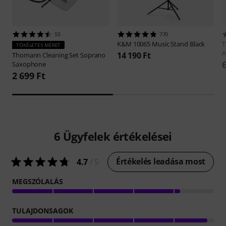
55
770
K&M
10065 Music Stand Black
TÖKÉLETES MÉRET
A
14 190 Ft
Thomann
Cleaning Set Soprano
Saxophone
2 699 Ft
6
Ügyfelek értékelései
Értékelés leadása most
4.7
/ 5
MEGSZÓLALÁS
TULAJDONSAGOK