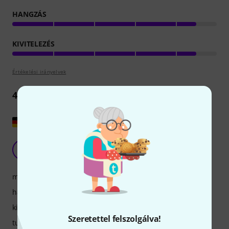
HANGZÁS
KIVITELEZÉS
Értékelési irányelvek
4
Vélemények
Eredeti megjelenítése
Jupiter az Jupiter - a szokásos csúcsminőség!
C
Carolin_Sopranosax 02.01.2022
megszólalás
hangzás
kivitelezés
Szeretettel felszolgálva!
tulajdonsagok