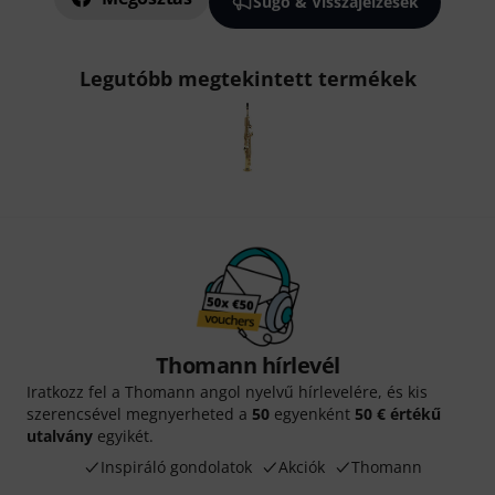
Súgó & Visszajelzések
Legutóbb megtekintett termékek
Thomann hírlevél
Iratkozz fel a Thomann angol nyelvű hírlevelére, és kis
szerencsével megnyerheted a
50
egyenként
50 € értékű
utalvány
egyikét.
Inspiráló gondolatok
Akciók
Thomann