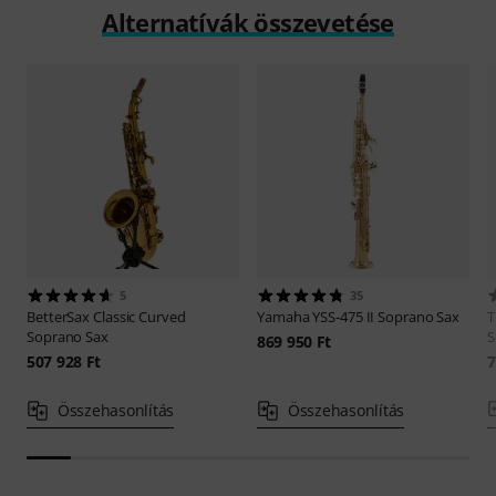
Alternatívák összevetése
5
35
BetterSax
Classic Curved
Yamaha
YSS-475 II Soprano Sax
Soprano Sax
S
869 950 Ft
507 928 Ft
7
Összehasonlítás
Összehasonlítás