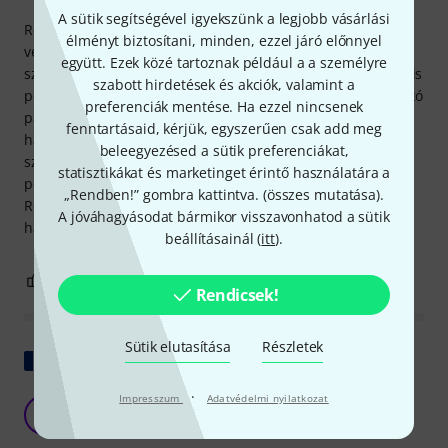
A sütik segítségével igyekszünk a legjobb vásárlási
Régóta altszaxofonon játszottam. Egy hosszú szünet után
élményt biztosítani, minden, ezzel járó előnnyel
végre beteljesült régi vágyam, hogy újrakezdjem – ezúttal
együtt. Ezek közé tartoznak például a a személyre
szopránszaxofonnal. Készülj fel arra, hogy befektetsz egy kis
szabott hirdetések és akciók, valamint a
pénzt. Meg is tettem, és ezzel a szaxofonnal egy megbízható
preferenciák mentése. Ha ezzel nincsenek
partnerre találtam, aki igazi örömmé teszi a zenélést. A
fenntartásaid, kérjük, egyszerűen csak add meg
hangzás kiváló, akárcsak a hangzás és a kidolgozás. A
beleegyezésed a sütik preferenciákat,
szaxofonhoz rengeteg tartozék jár: tisztítókendő,
statisztikákat és marketinget érintő használatára a
polírozókendő, Vandoren nádlap, nyakpánt és pótcsavarok.
„Rendben!” gombra kattintva. (
összes mutatása
).
Röviden: mindenkinek teljes szívből ajánlom ezt a
A jóváhagyásodat bármikor visszavonhatod a sütik
hangszert. Jó szórakozást!
beállításainál (
itt
).
7
0
JELENTEM!
Rendicsek!
Sütik elutasítása
Részletek
Eredeti megjelenítése
·
Impresszum
Adatvédelmi nyilatkozat
Egy gyönyörű hangszer
M
MD49 26.05.2025