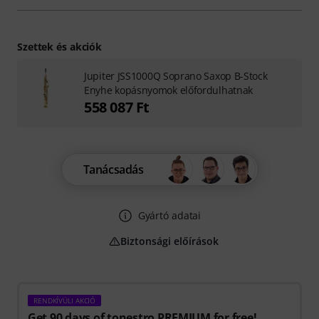
Szettek és akciók
Jupiter JSS1000Q Soprano Saxop B-Stock
Enyhe kopásnyomok előfordulhatnak
558 087 Ft
Tanácsadás
Gyártó adatai
Biztonsági előírások
RENDKÍVÜLI AKCIÓ
Get 90 days of tonestro PREMIUM for free!