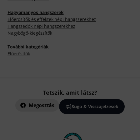
Hagyományos hangszerek
Előerősítők és effektek népi hangszerekhez
Hangszedők népi hangszerekhez
Nagybőgő-kiegészítők
További kategóriák
Előerősítők
Tetszik, amit látsz?
Megosztás
Súgó & Visszajelzések