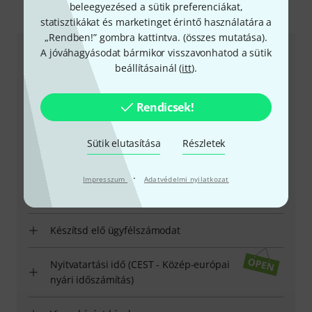
beleegyezésed a sütik preferenciákat,
Így érhetsz el minket
statisztikákat és marketinget érintő használatára a
„Rendben!” gombra kattintva. (
összes mutatása
).
A jóváhagyásodat bármikor visszavonhatod a sütik
Ügyfélszolgálat - Magyarország
beállításainál (
itt
).
Rendicsek!
Sütik elutasítása
Részletek
+49-9546-9223-531
·
Impresszum
Adatvédelmi nyilatkozat
Ügyfélszolgálatunk minden kérdés és észrevétel esetén
örömmel áll rendelkezésedre
Készítsd elő ügyfélszámodat
Nyitvatartási idő (CEST - Közép-európai
nyári időszámítás)