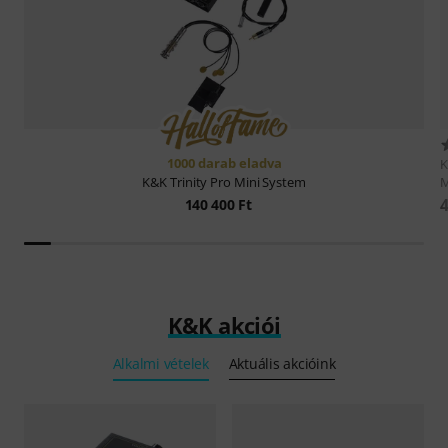
1000 darab eladva
M
K&K
Trinity Pro Mini System
4
140 400 Ft
K&K akciói
Alkalmi vételek
Aktuális akcióink