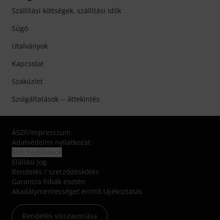
Szállítási költségek, szállítási idők
Súgó
Utalványok
Kapcsolat
Szaküzlet
Szolgáltatások -- áttekintés
ÁSZF
/
Impresszum
Adatvédelmi nyilatkozat
Süti beállítások
Elállási jog
Rendelés / szerződéskötés
Garancia hibák esetén
Akadálymentességet érintő tájékoztatás
Rendelés visszavonása