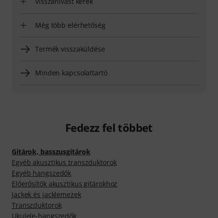
Visszahívást kérek
Még több elérhetőség
Termék visszaküldése
Minden kapcsolattartó
Fedezz fel többet
Gitárok, basszusgitárok
Egyéb akusztikus transzduktorok
Egyéb hangszedők
Előerősítők akusztikus gitárokhoz
Jackek és jacklemezek
Transzduktorok
Ukulele-hangszedők