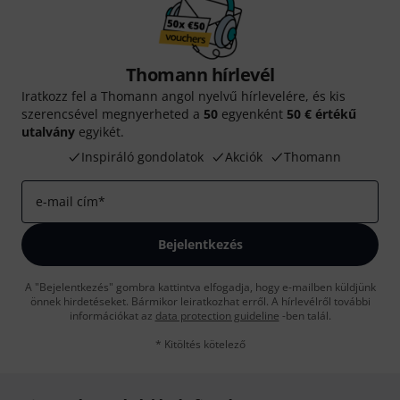
Thomann hírlevél
Iratkozz fel a Thomann angol nyelvű hírlevelére, és kis
szerencsével megnyerheted a
50
egyenként
50 € értékű
utalvány
egyikét.
Inspiráló gondolatok
Akciók
Thomann
e-mail cím
*
Bejelentkezés
A "Bejelentkezés" gombra kattintva elfogadja, hogy e-mailben küldjünk
önnek hirdetéseket. Bármikor leiratkozhat erről. A hírlevélről további
információkat az
data protection guideline
-ben talál.
* Kitöltés kötelező