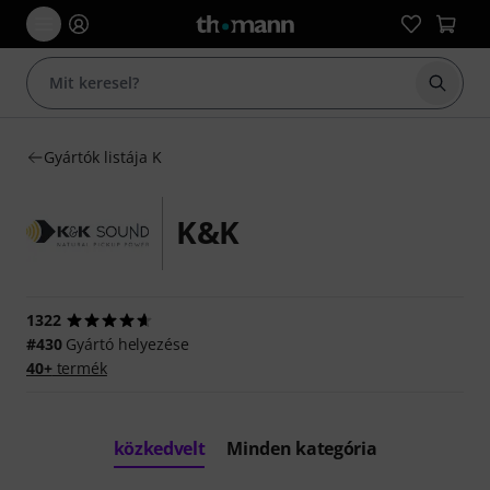
Keresés
Gyártók listája K
K&K
1322
#430
Gyártó helyezése
40+
termék
közkedvelt
Minden kategória