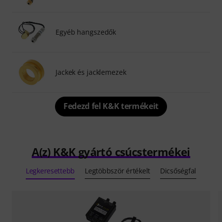
Egyéb hangszedők
Jackek és jacklemezek
Fedezd fel K&K termékeit
A(z) K&K gyártó csúcstermékei
Legkeresettebb
Legtöbbször értékelt
Dicsőségfal