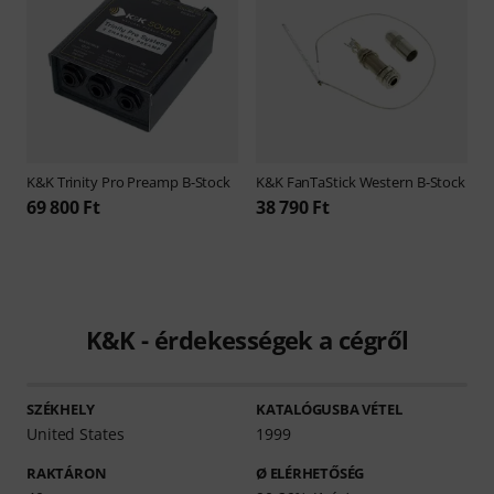
K&K
Trinity Pro Preamp B-Stock
K&K
FanTaStick Western B-Stock
69 800 Ft
38 790 Ft
K&K - érdekességek a cégről
SZÉKHELY
KATALÓGUSBA VÉTEL
United States
1999
RAKTÁRON
Ø ELÉRHETŐSÉG