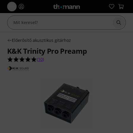
Keresés
Előerősítő akusztikus gitárhoz
K&K Trinity Pro Preamp
4.9/5 csillag, összesen 10 értékelés alapján
(
10
)