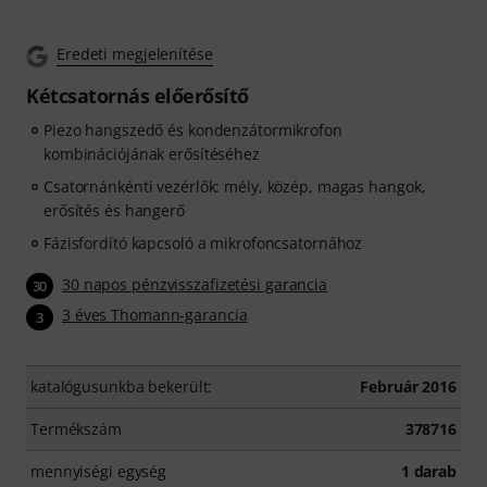
Eredeti megjelenítése
Kétcsatornás előerősítő
Piezo hangszedő és kondenzátormikrofon
kombinációjának erősítéséhez
Csatornánkénti vezérlők: mély, közép, magas hangok,
erősítés és hangerő
Fázisfordító kapcsoló a mikrofoncsatornához
30 napos pénzvisszafizetési garancia
30
3 éves Thomann-garancia
3
katalógusunkba bekerült:
Február 2016
Termékszám
378716
mennyiségi egység
1 darab