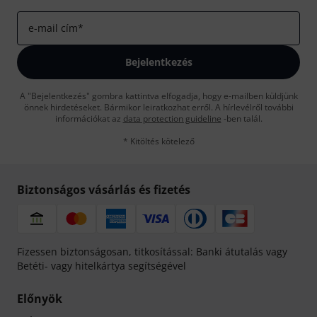
e-mail cím
*
Bejelentkezés
A "Bejelentkezés" gombra kattintva elfogadja, hogy e-mailben küldjünk
önnek hirdetéseket. Bármikor leiratkozhat erről. A hírlevélről további
információkat az
data protection guideline
-ben talál.
* Kitöltés kötelező
Biztonságos vásárlás és fizetés
Fizessen biztonságosan, titkosítással: Banki átutalás vagy
Betéti- vagy hitelkártya segítségével
Előnyök