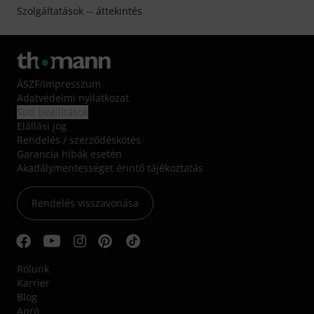
Szolgáltatások -- áttekintés
ÁSZF
/
Impresszum
Adatvédelmi nyilatkozat
Süti beállítások
Elállási jog
Rendelés / szerződéskötés
Garancia hibák esetén
Akadálymentességet érintő tájékoztatás
Rendelés visszavonása
Rólunk
Karrier
Blog
Apró