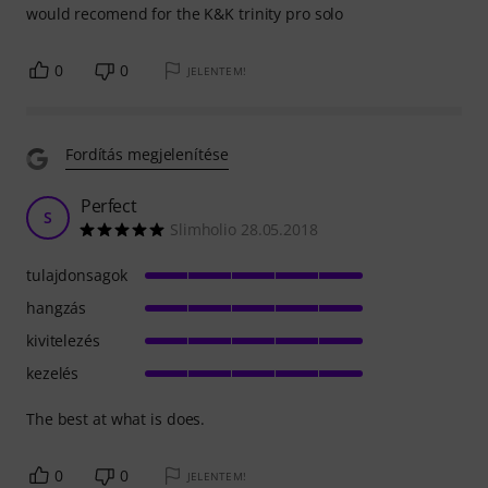
would recomend for the K&K trinity pro solo
0
0
JELENTEM!
Fordítás megjelenítése
Perfect
S
Slimholio 28.05.2018
tulajdonsagok
hangzás
kivitelezés
kezelés
The best at what is does.
0
0
JELENTEM!