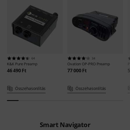
64
34
K&K
Pure Preamp
Ovation
OP-PRO Preamp
P
46 490 Ft
77 000 Ft
5
Összehasonlítás
Összehasonlítás
Smart Navigator