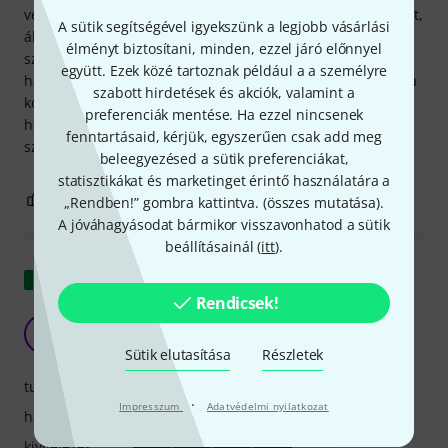
vettem volna meg. Azonban miután együtt kipróbáltam őket,
A sütik segítségével igyekszünk a legjobb vásárlási
álomszerű volt. Az Ibanez 12 húros gitárom még soha nem
élményt biztosítani, minden, ezzel járó előnnyel
szólt ilyen jól, sem klubrendszeren, sem otthoni keverőn! A
együtt. Ezek közé tartoznak például a a személyre
hangzás tiszta, erőteljes és kristálytiszta, a hangszedők és a
szabott hirdetések és akciók, valamint a
kondenzátormikrofon közötti egyensúly pedig
preferenciák mentése. Ha ezzel nincsenek
hajszálpontosan és látványos hangzással állítható. Ha
fenntartásaid, kérjük, egyszerűen csak add meg
szereted az akusztikus gitárodat, add oda ezt az ajándékot!
beleegyezésed a sütik preferenciákat,
statisztikákat és marketinget érintő használatára a
1
0
JELENTEM!
„Rendben!” gombra kattintva. (
összes mutatása
).
A jóváhagyásodat bármikor visszavonhatod a sütik
beállításainál (
itt
).
Eredeti megjelenítése
Rendicsek!
Fantasztikus
A
AleAndre 09.04.2018
Sütik elutasítása
Részletek
tulajdonsagok
·
Impresszum
Adatvédelmi nyilatkozat
hangzás
kivitelezés