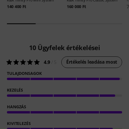
7
140 400 Ft
160 000 Ft
10
Ügyfelek értékelései
Értékelés leadása most
4.9
/ 5
TULAJDONSAGOK
KEZELÉS
HANGZÁS
KIVITELEZÉS