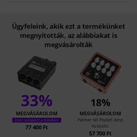
Ügyfeleink, akik ezt a termékünket
megnyitották, az alábbiakat is
megvásárolták
33%
18%
MEGVÁSÁROLOM
MEGVÁSÁROLOM
Palmer MI Pocket Amp
PONT UGYANEZT A TERMÉKET
Acoustic
77 400 Ft
57 700 Ft