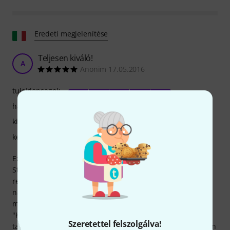
Eredeti megjelenítése
Teljesen kiváló!
A
Anonim 17.05.2016
tulajdonsagok
hangzás
kivitelezés
kezelés
Ezt az előerősítőt a mára már nem gyártott "K&K Trinity 2-
String Solo" 12 húros akusztikus gitár hangszedő
rendszerrel párosítva vettem, mert eleinte nem akartam
nagy összeget költeni. Miután megkaptam és kipróbáltam,
megbántam, hogy nem vettem meg azonnal a komplett
"K&K Trinity Pro 12 húros rendszert", amivel pénzt
Szeretettel felszolgálva!
takaríthattam volna meg, mintha a két terméket külön-külön