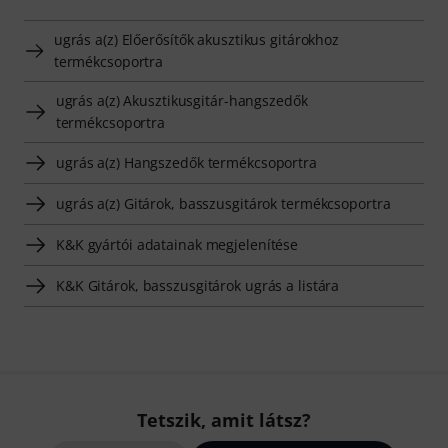
ugrás a(z) Előerősítők akusztikus gitárokhoz
termékcsoportra
ugrás a(z) Akusztikusgitár-hangszedők
termékcsoportra
ugrás a(z) Hangszedők termékcsoportra
ugrás a(z) Gitárok, basszusgitárok termékcsoportra
K&K gyártói adatainak megjelenítése
K&K Gitárok, basszusgitárok ugrás a listára
Tetszik, amit látsz?