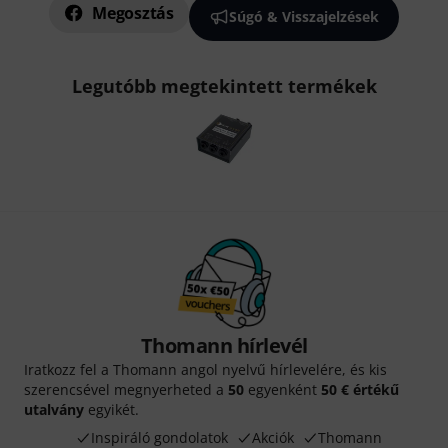
Megosztás
Súgó & Visszajelzések
Legutóbb megtekintett termékek
Thomann hírlevél
Iratkozz fel a Thomann angol nyelvű hírlevelére, és kis
szerencsével megnyerheted a
50
egyenként
50 € értékű
utalvány
egyikét.
Inspiráló gondolatok
Akciók
Thomann