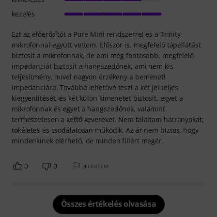
kezelés
Ezt az előerősítőt a Pure Mini rendszerrel és a Trinity
mikrofonnal együtt vettem. Először is, megfelelő tápellátást
biztosít a mikrofonnak, de ami még fontosabb, megfelelő
impedanciát biztosít a hangszedőnek, ami nem kis
teljesítmény, mivel nagyon érzékeny a bemeneti
impedanciára. Továbbá lehetővé teszi a két jel teljes
kiegyenlítését, és két külön kimenetet biztosít, egyet a
mikrofonnak és egyet a hangszedőnek, valamint
természetesen a kettő keverékét. Nem találtam hátrányokat;
tökéletes és csodálatosan működik. Az ár nem biztos, hogy
mindenkinek elérhető, de minden fillért megér.
0
0
JELENTEM!
Összes értékelés olvasása