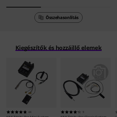
Összehasonlítás
Kiegészítők és hozzáillő elemek
44
9
K&K
Trinity Pro Mini System
K&K
Trinity Pro Classic System