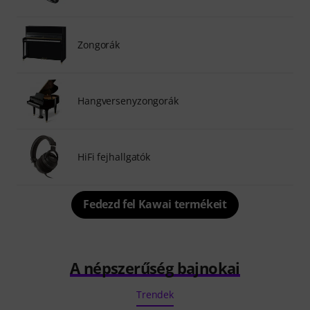
Zongorák
Hangversenyzongorák
HiFi fejhallgatók
Fedezd fel Kawai termékeit
A népszerűség bajnokai
Trendek