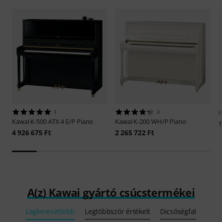
1
3
K
Kawai
K-500 ATX 4 E/P Piano
Kawai
K-200 WH/P Piano
1
4 926 675 Ft
2 265 722 Ft
A(z) Kawai gyártó csúcstermékei
Legkeresettebb
Legtöbbször értékelt
Dicsőségfal