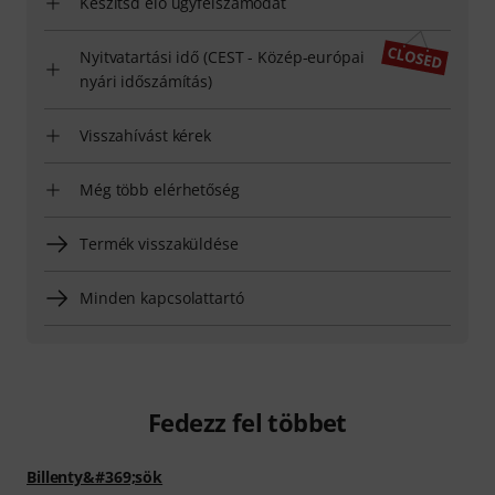
Készítsd elő ügyfélszámodat
Nyitvatartási idő (CEST - Közép-európai
nyári időszámítás)
Visszahívást kérek
Még több elérhetőség
Termék visszaküldése
Minden kapcsolattartó
Fedezz fel többet
Billenty&#369;sök