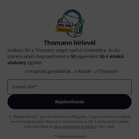
Thomann hírlevél
Iratkozz fel a Thomann angol nyelvű hírlevelére, és kis
szerencsével megnyerheted a
50
egyenként
50 € értékű
utalvány
egyikét.
Inspiráló gondolatok
Akciók
Thomann
e-mail cím
*
Bejelentkezés
A "Bejelentkezés" gombra kattintva elfogadja, hogy e-mailben küldjünk
önnek hirdetéseket. Bármikor leiratkozhat erről. A hírlevélről további
információkat az
data protection guideline
-ben talál.
* Kitöltés kötelező