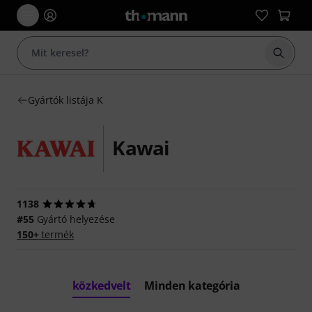
Keresés
Gyártók listája K
Kawai
1138
#55
Gyártó helyezése
150+
termék
közkedvelt
Minden kategória