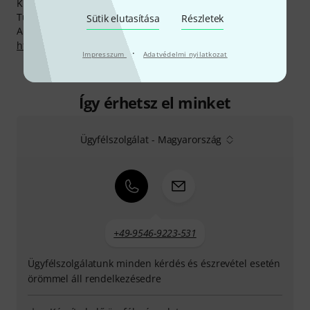
Kim Deardorff, Mike Jones, Marty Grebb és Michelle
Tumes.
Sütik elutasítása
Részletek
A gyártóval kapcsolatban itt találsz bővebb tájékoztatást:
http://www.kawai.de
·
Impresszum
Adatvédelmi nyilatkozat
Így érhetsz el minket
Ügyfélszolgálat - Magyarország
+49-9546-9223-531
Ügyfélszolgálatunk minden kérdés és észrevétel esetén
örömmel áll rendelkezésedre