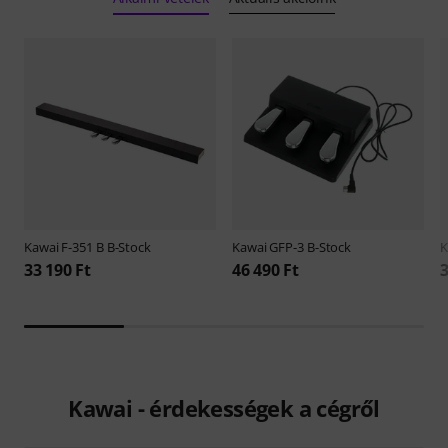
Kawai
F-351 B B-Stock
Kawai
GFP-3 B-Stock
K
33 190 Ft
46 490 Ft
3
Kawai - érdekességek a cégről