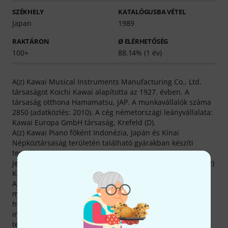
SZÉKHELY
KATALÓGUSBA VÉTEL
Japan
1989
RAKTÁRON
Ø ELÉRHETŐSÉG
100+
88.14% (1 év)
A(z) Kawai Musical Instruments Manufacturing Co., Ltd.
társaságot Koichi Kawai alapította az 1927. évben. A
társaság otthona Hamamatsu, JAP. A munkavállalók száma
2850 (adatközlés: 2010). A cég németországi leányvállalata:
Kawai Europa GmbH társaság, Krefeld (D).
A(z) Kawai Piano főként Indonézia, Japán és Kínai
Népköztársaság területén található gyárakban készíti
termékeit.
Jelenleg 158 különböző Kawai Piano-terméket kínálunk. A(z)
Kawai márka 1989 óta képezi katalógusunk részét.
Az összesen 3309, Kawai Music-termékekről készült
médiatartalom, értékelés és tesztbeszámoló szavatolja,
hogy weboldalunkon a legalaposabb kiegészítő
információkhoz juss hozzá. Ezért szerepel nálunk 1476
termékfotó, 21 részletgazdag 360 fokos nézet, 633