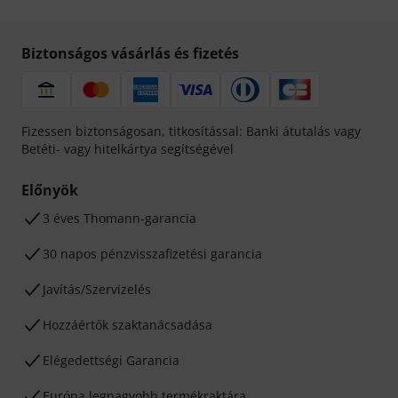
Biztonságos vásárlás és fizetés
Fizessen biztonságosan, titkosítással: Banki átutalás vagy
Betéti- vagy hitelkártya segítségével
Előnyök
3 éves Thomann-garancia
30 napos pénzvisszafizetési garancia
Javítás/Szervizelés
Hozzáértők szaktanácsadása
Elégedettségi Garancia
Európa legnagyobb termékraktára