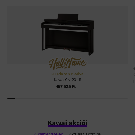
500 darab eladva
K
Kawai
CN-201 R
1
467 525 Ft
Kawai akciói
Alkalmi vételek
Aktuális akcióink