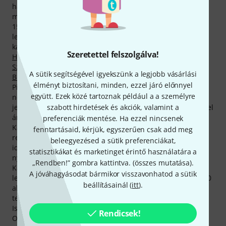
hangzásminta, 1157 termékértékelés vásárlóinktól és 22,
magazinokban megjelent teszt (több különböző nyelven).
158 termék közül pillanatnyilag összesen 29 található a
legkeresettebb Thomann-termékek közt, a következő
kategóriákban:
Digitális zongorák
,
Zongorák
,
Szeretettel felszolgálva!
Hangversenyzongorák
,
Master keyboardok (88 billentyűig)
,
Színpadi zongorák
,
Digitális versenyzongorák
és
A sütik segítségével igyekszünk a legjobb vásárlási
Billentyűtakarók
.
élményt biztosítani, minden, ezzel járó előnnyel
Pillanatnyilag legkeresettebb termékünk a méltán
együtt. Ezek közé tartoznak például a a személyre
népszerű
Kawai ES-60
. Az abszolút bajnok
Kawai ES-120 B
szabott hirdetések és akciók, valamint a
jelenlegi adataink szerint összesen 3.000 alkalommal kelt el
áruházunkból.
preferenciák mentése. Ha ezzel nincsenek
Kawai-termékeink a gyártó 2 éves garanciájával
fenntartásaid, kérjük, egyszerűen csak add meg
rendelkeznének csupán, ha nem bővítenénk ki a garancia
beleegyezésed a sütik preferenciákat,
idejét további egy év vel, így biztosítva vásárlóink teljes
statisztikákat és marketinget érintő használatára a
nyugalmát és elégedettségét.
„Rendben!” gombra kattintva. (
összes mutatása
).
Kawai-termékeink oldalait nyitják meg vásárlóink a
A jóváhagyásodat bármikor visszavonhatod a sütik
leggyakrabban. Csak az előző hónapban több mint 200.000
beállításainál (
itt
).
alkalommal nyitották meg áruházunk látogatói a gyártó
termékeinek oldalait.
Ismert, Kawai-eszközöket használó zenészek (többek közt)
Rendicsek!
OneRepublic,
Muse
, Steven Curtis Chapman, Joshua Levy,