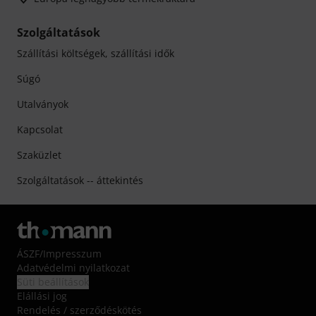
Szolgáltatások
Szállítási költségek, szállítási idők
Súgó
Utalványok
Kapcsolat
Szaküzlet
Szolgáltatások -- áttekintés
ÁSZF
/
Impresszum
Adatvédelmi nyilatkozat
Süti beállítások
Elállási jog
Rendelés / szerződéskötés