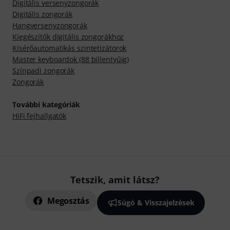
Digitális versenyzongorák
Digitális zongorák
Hangversenyzongorák
Kiegészítők digitális zongorákhoz
Kísérőautomatikás szintetizátorok
Master keyboardok (88 billentyűig)
Színpadi zongorák
Zongorák
További kategóriák
HiFi fejhallgatók
Tetszik, amit látsz?
Megosztás
Súgó & Visszajelzések