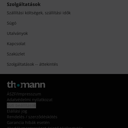
Szolgáltatások
Szállítási költségek, szállítási idők
Súgó
Utalványok
Kapcsolat
Szaküzlet
Szolgáltatások -- áttekintés
ÁSZF
/
Impresszum
Adatvédelmi nyilatkozat
Süti beállítások
Elállási jog
Rendelés / szerződéskötés
Garancia hibák esetén