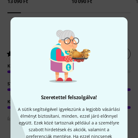
13 090 Ft
10 090 Ft
1
2
Ügyfelek értékelései
Értékelés leadása most
4.5
/ 5
KEZELHETŐSÉG
STABILITÁS
Szeretettel felszolgálva!
KIVITELEZÉS
A sütik segítségével igyekszünk a legjobb vásárlási
élményt biztosítani, minden, ezzel járó előnnyel
Értékelési irányelvek
együtt. Ezek közé tartoznak például a a személyre
szabott hirdetések és akciók, valamint a
preferenciák mentése. Ha ezzel nincsenek