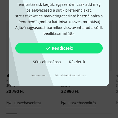
fenntartásaid, kérjük, egyszerűen csak add meg
Alternatívák összevetése
beleegyezésed a sütik preferenciákat,
statisztikákat és marketinget érintő használatára a
„Rendben!” gombra kattintva. (
összes mutatása
).
A jóváhagyásodat bármikor visszavonhatod a sütik
beállításainál (
itt
).
Rendicsek!
Sütik elutasítása
Részletek
·
2
3
Impresszum
Adatvédelmi nyilatkozat
K&M
11924 Orchestra Music
K&M
11927 Orchestra Music
Stand
Stand
S
30 790 Ft
32 990 Ft
2
Összehasonlítás
Összehasonlítás