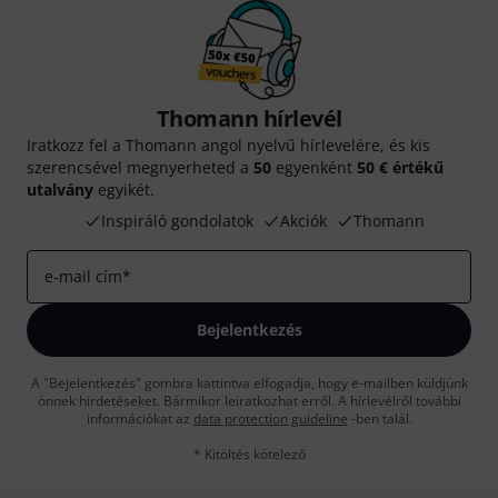
Thomann hírlevél
Iratkozz fel a Thomann angol nyelvű hírlevelére, és kis
szerencsével megnyerheted a
50
egyenként
50 € értékű
utalvány
egyikét.
Inspiráló gondolatok
Akciók
Thomann
e-mail cím
*
Bejelentkezés
A "Bejelentkezés" gombra kattintva elfogadja, hogy e-mailben küldjünk
önnek hirdetéseket. Bármikor leiratkozhat erről. A hírlevélről további
információkat az
data protection guideline
-ben talál.
* Kitöltés kötelező