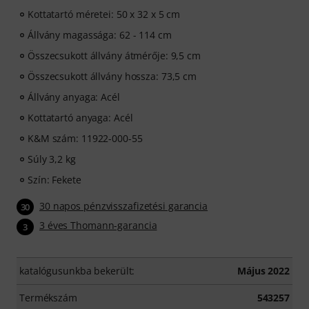
Kottatartó méretei: 50 x 32 x 5 cm
Állvány magassága: 62 - 114 cm
Összecsukott állvány átmérője: 9,5 cm
Összecsukott állvány hossza: 73,5 cm
Állvány anyaga: Acél
Kottatartó anyaga: Acél
K&M szám: 11922-000-55
Súly 3,2 kg
Szín: Fekete
30 napos pénzvisszafizetési garancia
30
3 éves Thomann-garancia
3
katalógusunkba bekerült:
Május 2022
Termékszám
543257