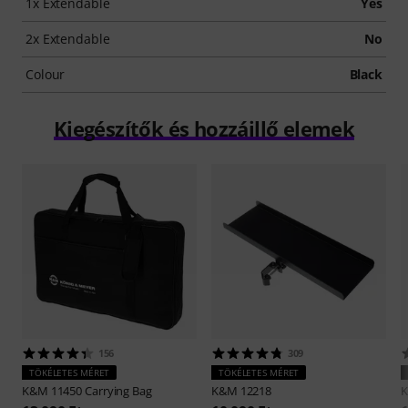
1x Extendable
Yes
2x Extendable
No
Colour
Black
Kiegészítők és hozzáillő elemek
156
309
TÖKÉLETES MÉRET
TÖKÉLETES MÉRET
K&M
11450 Carrying Bag
K&M
12218