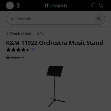
Keresés
Zenekari kottatartók
K&M 11922 Orchestra Music Stand
4.5/5 csillag, összesen 2 értékelés alapján
(
2
)