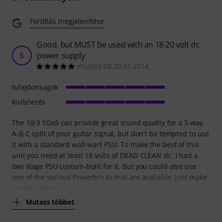
Fordítás megjelenítése
Good, but MUST be used with an 18-20 volt dc
power supply
S
studio3.08 20.01.2014
tulajdonsagok
kivitelezés
The 1@3 SGoS can provide great sound quality for a 3-way
A-B-C split of your guitar signal, but don't be tempted to use
it with a standard wall-wart PSU. To make the best of this
unit you need at least 18 volts of DEAD CLEAN dc. I had a
two stage PSU custom-built for it. But you could also use
one of the various Powerbricks that are available, just make
sure that the
Mutass többet