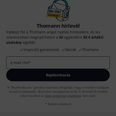
Thomann hírlevél
Iratkozz fel a Thomann angol nyelvű hírlevelére, és kis
szerencsével megnyerheted a
50
egyenként
50 € értékű
utalvány
egyikét.
Inspiráló gondolatok
Akciók
Thomann
e-mail cím
*
Bejelentkezés
A "Bejelentkezés" gombra kattintva elfogadja, hogy e-mailben küldjünk
önnek hirdetéseket. Bármikor leiratkozhat erről. A hírlevélről további
információkat az
data protection guideline
-ben talál.
* Kitöltés kötelező