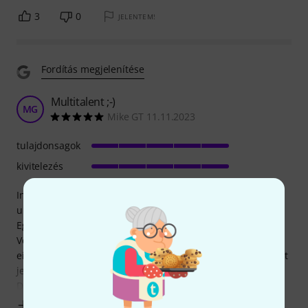
3
0
JELENTEM!
Fordítás megjelenítése
Multitalent ;-)
MG
Mike GT 11.11.2023
tulajdonsagok
kivitelezés
In hervorragender Lehle Qualität bekommt man einen
ultraflexiblen Switcher, der für Generationen gebaut ist.
Egal ob eine Gitarre (oder Keyboard) an drei verschieden
Verstärker soll, oder auch "nur" an die beiden Kanäle z.B.
eines Marshall Amps (statt Patchkabel) - das Teil ermöglicht
jede Kombination.
Der dritte Ausgang kann sogar als Effektloop verwendet
Mutass többet