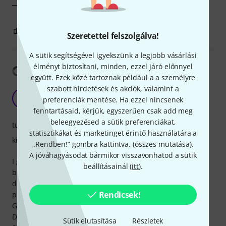
0
1
JELENTEM!
Szeretettel felszolgálva!
A sütik segítségével igyekszünk a legjobb vásárlási
élményt biztosítani, minden, ezzel járó előnnyel
Fordítás megjelenítése
együtt. Ezek közé tartoznak például a a személyre
szabott hirdetések és akciók, valamint a
3 amp solution
A
preferenciák mentése. Ha ezzel nincsenek
Anonim 05.12.2022
fenntartásaid, kérjük, egyszerűen csak add meg
beleegyezésed a sütik preferenciákat,
tulajdonsagok
statisztikákat és marketinget érintő használatára a
kivitelezés
„Rendben!” gombra kattintva. (
összes mutatása
).
A jóváhagyásodat bármikor visszavonhatod a sütik
I got this beauty to realize my 3 amp setup. I switch
beállításainál (
itt
).
between twin, jmp, and recto for clean, crunch, and
distortion with no hassles or ground loops. Works on 9v
Rendicsek!
provided from a power bank and 5 to 9dc converter.
Good for switching channels on twin reverb as well.
Did not get a chance or patience to program it as yet.
Sütik elutasítása
Részletek