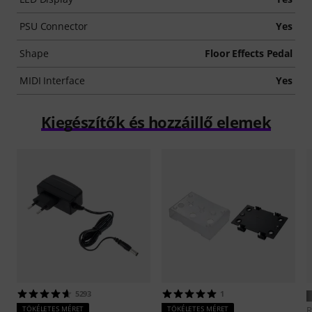
PSU Connector
Yes
Shape
Floor Effects Pedal
MIDI Interface
Yes
Kiegészítők és hozzáillő elemek
5293
1
TÖKÉLETES MÉRET
TÖKÉLETES MÉRET
R