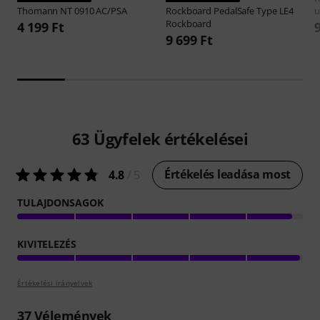
Thomann
NT 0910 AC/PSA
Rockboard
PedalSafe Type LE4
u
Rockboard
4 199 Ft
9 699 Ft
63
Ügyfelek értékelései
Értékelés leadása most
4.8
/ 5
TULAJDONSAGOK
KIVITELEZÉS
Értékelési irányelvek
37
Vélemények