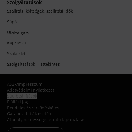
Szolgáltatások
Szállítási költségek, szállítási idők
Súgó
Utalványok
Kapcsolat
Szaküzlet
Szolgáltatások -- áttekintés
ÁSZF
/
Impresszum
Adatvédelmi nyilatkozat
Süti beállítások
Elállási jog
Rendelés / szerződéskötés
Garancia hibák esetén
Akadálymentességet érintő tájékoztatás