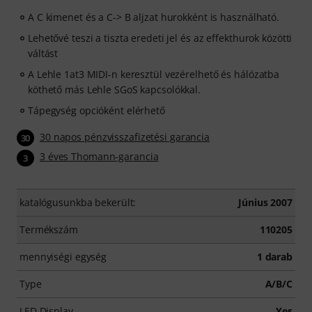
A C kimenet és a C-> B aljzat hurokként is használható.
Lehetővé teszi a tiszta eredeti jel és az effekthurok közötti
váltást
A Lehle 1at3 MIDI-n keresztül vezérelhető és hálózatba
köthető más Lehle SGoS kapcsolókkal.
Tápegység opcióként elérhető
30 napos pénzvisszafizetési garancia
30
3 éves Thomann-garancia
3
katalógusunkba bekerült:
Június 2007
Termékszám
110205
mennyiségi egység
1 darab
Type
A/B/C
LED Display
Yes