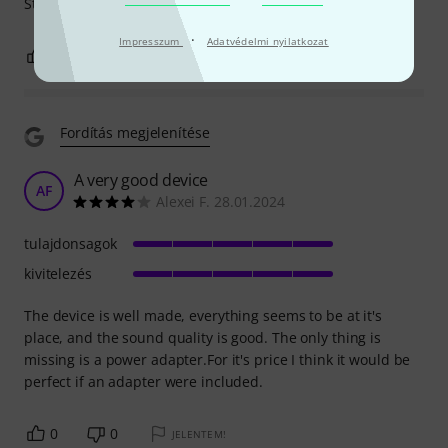
Sturdy and dependable.
·
Impresszum
Adatvédelmi nyilatkozat
1
0
JELENTEM!
Fordítás megjelenítése
A very good device
AF
Alexei F. 28.01.2024
tulajdonsagok
kivitelezés
The device is well made, everything seems to be at it's
place, and the sound quality is good. The only thing is
missing is a power adapter.For it's price I think it would be
perfect if an adapter were included.
0
0
JELENTEM!