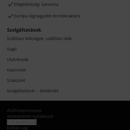
Elégedettségi Garancia
Európa legnagyobb termékraktára
Szolgáltatások
Szállítási költségek, szállítási idők
Súgó
Utalványok
Kapcsolat
Szaküzlet
Szolgáltatások -- áttekintés
ÁSZF
/
Impresszum
Adatvédelmi nyilatkozat
Süti beállítások
Elállási jog