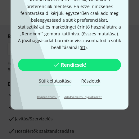
önnek hirdetéseket. Bármikor leiratkozhat erről. A hírlevélről további
információkat az
data protection guideline
-ben talál.
preferenciák mentése. Ha ezzel nincsenek
fenntartásaid, kérjük, egyszerűen csak add meg
* Kitöltés kötelező
beleegyezésed a sütik preferenciákat,
statisztikákat és marketinget érintő használatára a
„Rendben!” gombra kattintva. (
összes mutatása
).
Biztonságos vásárlás és fizetés
A jóváhagyásodat bármikor visszavonhatod a sütik
beállításainál (
itt
).
Fizessen biztonságosan, titkosítással: Banki átutalás vagy
Rendicsek!
Betéti- vagy hitelkártya segítségével
Sütik elutasítása
Részletek
Előnyök
3 éves Thomann-garancia
·
Impresszum
Adatvédelmi nyilatkozat
30 napos pénzvisszafizetési garancia
Javítás/Szervizelés
Hozzáértők szaktanácsadása