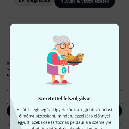
Megosztás
Súgó & Visszajelzések
Thomann hírlevél
Iratkozz fel a Thomann angol nyelvű hírlevelére, és kis
szerencsével megnyerheted a
50
egyenként
50 € értékű
utalvány
egyikét.
Inspiráló gondolatok
Akciók
Thomann
e-mail cím
*
Szeretettel felszolgálva!
A sütik segítségével igyekszünk a legjobb vásárlási
Bejelentkezés
élményt biztosítani, minden, ezzel járó előnnyel
együtt. Ezek közé tartoznak például a a személyre
A "Bejelentkezés" gombra kattintva elfogadja, hogy e-mailben küldjünk
szabott hirdetések és akciók, valamint a