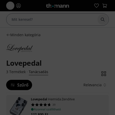
Keresés
Minden kategória
Lovepedal
Tanácsadás
3
Termékek
·
Szűrő
Relevancia
Lovepedal
Hermida Zendrive
39
Azonnal szállítható
112 800
Ft