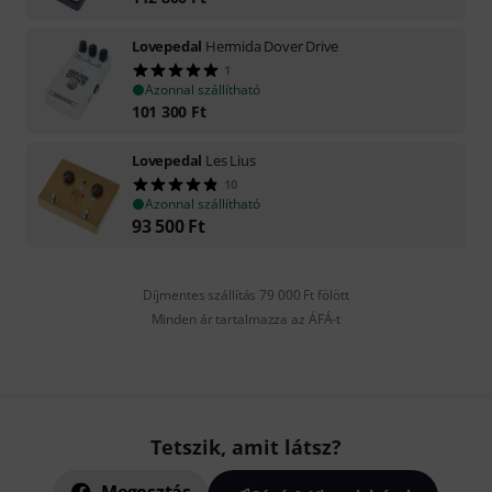
Lovepedal
Hermida Dover Drive
1
Azonnal szállítható
101 300
Ft
Lovepedal
Les Lius
10
Azonnal szállítható
93 500
Ft
Díjmentes szállítás 79 000 Ft fölött
Minden ár tartalmazza az ÁFÁ-t
Tetszik, amit látsz?