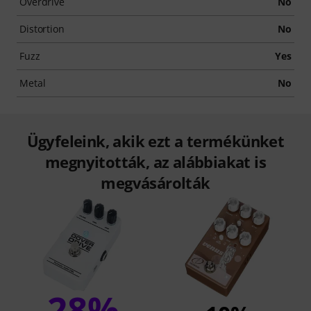
Overdrive
No
Distortion
No
Fuzz
Yes
Metal
No
Ügyfeleink, akik ezt a termékünket
megnyitották, az alábbiakat is
megvásárolták
28%