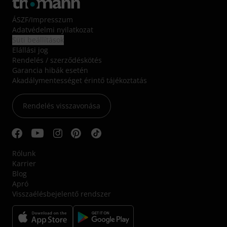
ÁSZF
/
Impresszum
Adatvédelmi nyilatkozat
Süti beállítások
Elállási jog
Rendelés / szerződéskötés
Garancia hibák esetén
Akadálymentességet érintő tájékoztatás
Rendelés visszavonása
Rólunk
Karrier
Blog
Apró
Visszaélésbejelentő rendszer