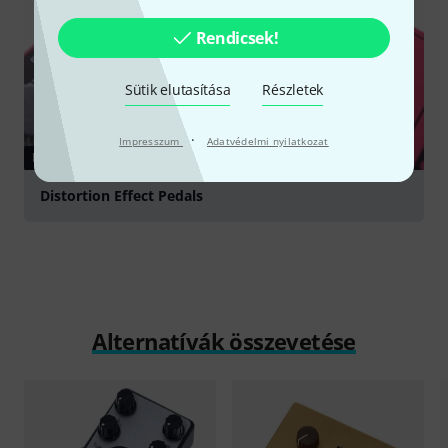
Rendicsek!
Sütik elutasítása
Részletek
·
Impresszum
Adatvédelmi nyilatkozat
KALAUZ
Distortion Effect Pedals
Alternatívák összevetése