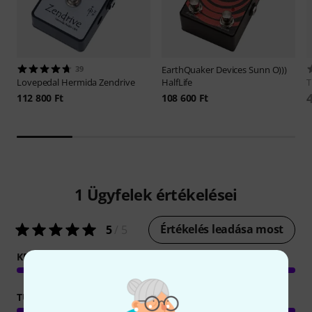
39
EarthQuaker Devices
Sunn O)))
Lovepedal
Hermida Zendrive
HalfLife
112 800 Ft
108 600 Ft
1
Ügyfelek értékelései
Értékelés leadása most
5
/ 5
KEZELÉS
TULAJDONSAGOK