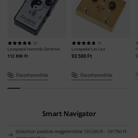
39
10
Lovepedal
Hermida Zendrive
Lovepedal
Les Lius
R
93 500 Ft
9
112 800 Ft
Összehasonlítás
Összehasonlítás
Smart Navigator
Distortion pedálok megjelenítése 101250 Ft - 101750 Ft