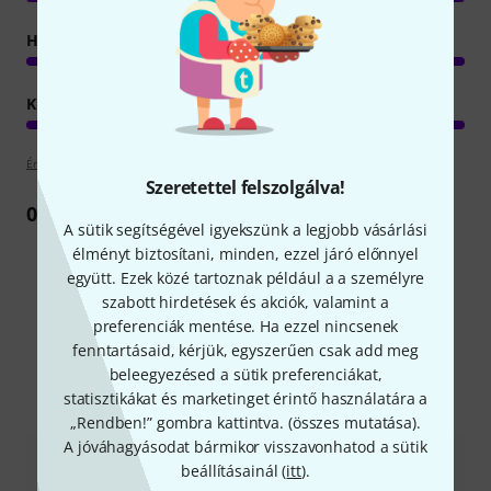
HANGZÁS
KIVITELEZÉS
Értékelési irányelvek
Szeretettel felszolgálva!
0
Vélemény
A sütik segítségével igyekszünk a legjobb vásárlási
élményt biztosítani, minden, ezzel járó előnnyel
együtt. Ezek közé tartoznak például a a személyre
szabott hirdetések és akciók, valamint a
Tudtad?
preferenciák mentése. Ha ezzel nincsenek
fenntartásaid, kérjük, egyszerűen csak add meg
beleegyezésed a sütik preferenciákat,
Mind
Kalauz
statisztikákat és marketinget érintő használatára a
„Rendben!” gombra kattintva. (
összes mutatása
).
A jóváhagyásodat bármikor visszavonhatod a sütik
beállításainál (
itt
).