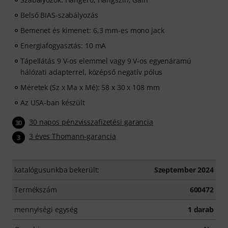
Belső BIAS-szabályozás
Bemenet és kimenet: 6,3 mm-es mono jack
Energiafogyasztás: 10 mA
Tápellátás 9 V-os elemmel vagy 9 V-os egyenáramú
hálózati adapterrel, középső negatív pólus
Méretek (Sz x Ma x Mé): 58 x 30 x 108 mm
Az USA-ban készült
30 napos pénzvisszafizetési garancia
30
3 éves Thomann-garancia
3
katalógusunkba bekerült:
Szeptember 2024
Termékszám
600472
mennyiségi egység
1 darab