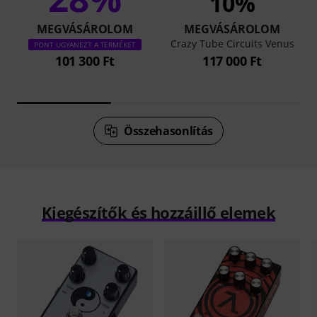
10%
MEGVÁSÁROLOM
MEGVÁSÁROLOM
Crazy Tube Circuits Venus
PONT UGYANEZT A TERMÉKET
101 300 Ft
117 000 Ft
Összehasonlítás
Kiegészítők és hozzáillő elemek