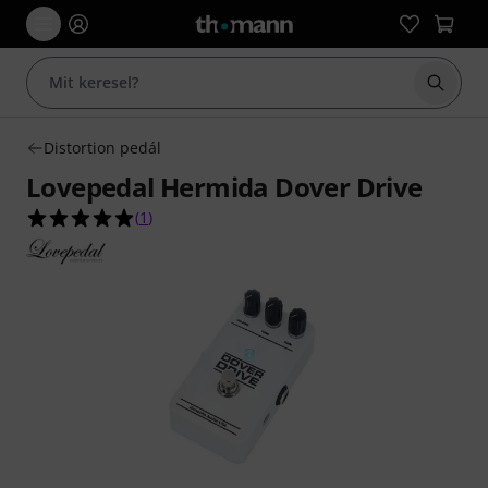
Keresés
Distortion pedál
Lovepedal Hermida Dover Drive
5.0/5 csillag, összesen 1 értékelés alapján
(
1
)