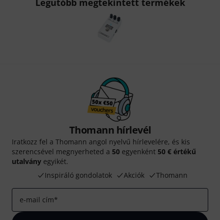
Legutóbb megtekintett termékek
Thomann hírlevél
Iratkozz fel a Thomann angol nyelvű hírlevelére, és kis
szerencsével megnyerheted a
50
egyenként
50 € értékű
utalvány
egyikét.
Inspiráló gondolatok
Akciók
Thomann
e-mail cím
*