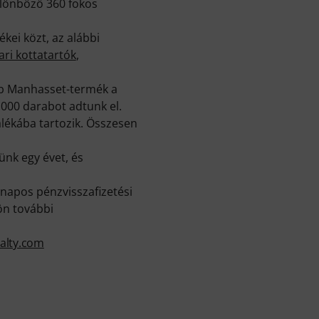
ülönböző 360 fokos
ei közt, az alábbi
ri kottatartók
,
bb Manhasset-termék a
.000 darabot adtunk el.
alékába tartozik. Összesen
ünk egy évet, és
napos pénzvisszafizetési
ön további
alty.com