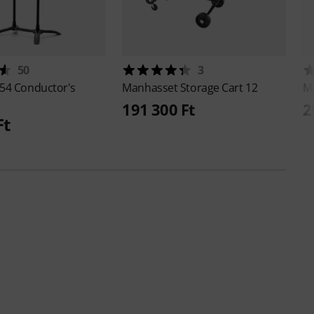
50
3
54 Conductor's
Manhasset
Storage Cart 12
M
l
191 300 Ft
2
Ft