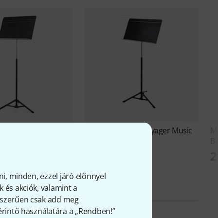
Manhasset
52-T Voyager Music
M
2
Sta B-Stock
B-
52 Voyager Music
30 890 Ft
2
ck
Ft
ni, minden, ezzel járó előnnyel
 és akciók, valamint a
gyszerűen csak add meg
 érintő használatára a „Rendben!”