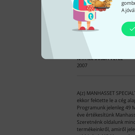
gombra
A jóvá
Man
KATALÓGUSBA VÉTEL
2007
A(z) MANHASSET SPECIALTY
ekkor fektette le a cég alap
Programunk jelenleg 49 M
éve értékesítünk Manhass
Szeretnénk oldalunk mind
termékeinkről, amiről je