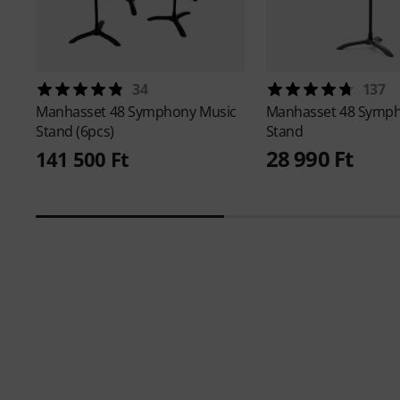
34
137
Manhasset
48 Symphony Music
Manhasset
48 Symph
Stand (6pcs)
Stand
28 990 Ft
141 500 Ft