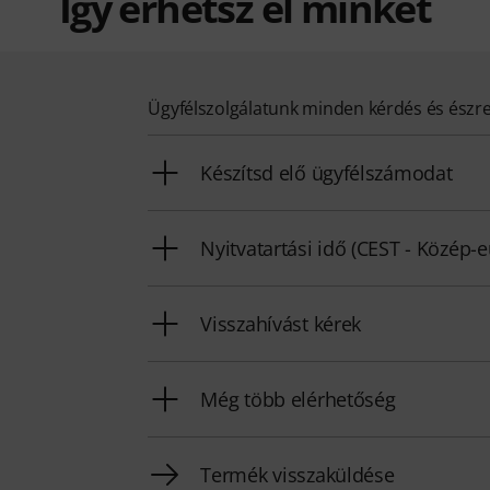
Így érhetsz el minket
Ügyfélszolgálatunk minden kérdés és észr
Készítsd elő ügyfélszámodat
Nyitvatartási idő (CEST - Közép-
Visszahívást kérek
Még több elérhetőség
Termék visszaküldése