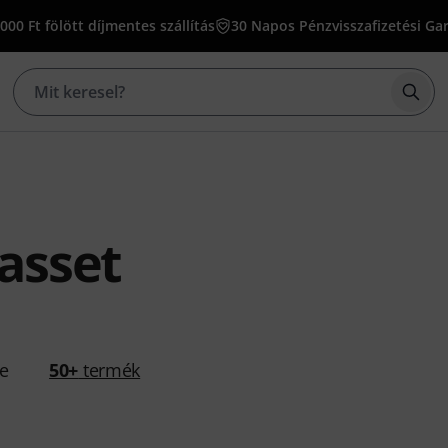
000 Ft fölött díjmentes szállítás
30 Napos Pénzvisszafizetési Ga
Kere
asset
se
50+
termék