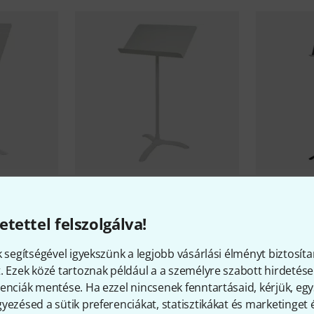
ony Music
Manhasset
48 Symphony Music
Stan B-Stock
Manhasset
etettel felszolgálva!
30 890 Ft
Stand B-Sto
30 890 
k segítségével igyekszünk a legjobb vásárlási élményt biztosíta
. Ezek közé tartoznak például a a személyre szabott hirdetések
enciák mentése. Ha ezzel nincsenek fenntartásaid, kérjük, e
yezésed a sütik preferenciákat, statisztikákat és marketinget