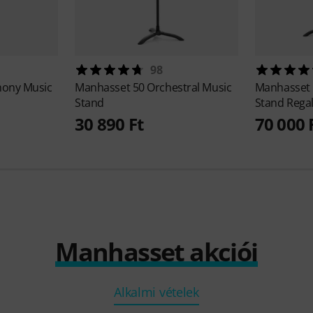
98
ony Music
Manhasset
50 Orchestral Music
Manhasset
Stand
Stand Rega
30 890 Ft
70 000 
Manhasset akciói
Alkalmi vételek