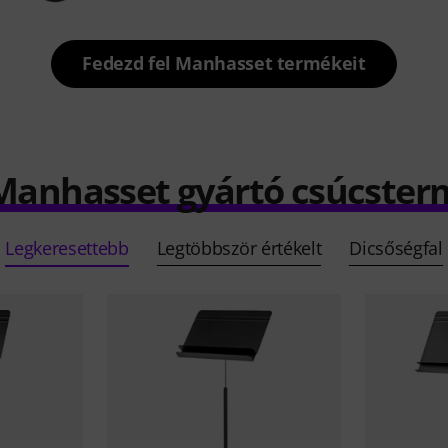
Fedezd fel Manhasset termékeit
 Manhasset gyártó csúcster
Legkeresettebb
Legtöbbször értékelt
Dicsőségfal