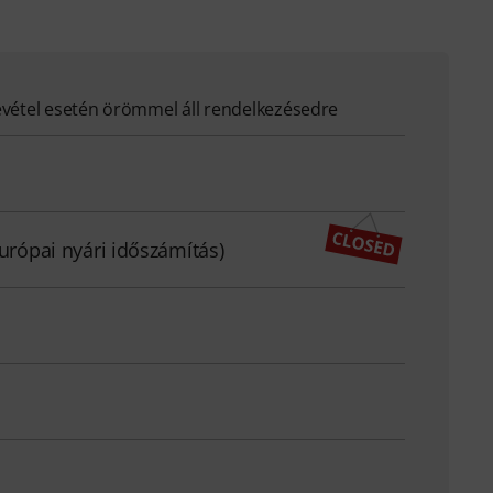
evétel esetén örömmel áll rendelkezésedre
európai nyári időszámítás)