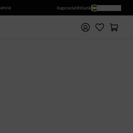
rancia
Kapcsolat
Rólunk
HU / FT
sés indítása {searchTerm} keresőszóval