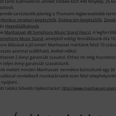
t tartó tudnivalóról, amiket többek közt 448 fénykép, 25 k
iztosít.
rmék tartózkodik jelenleg a Thomann legkeresettebb termék
mfonikus zenekari kiegészítők
,
Dobkarám-kiegészítők
,
Zeneka
és
Hegedűállványok
.
eve
Manhasset 48 Symphony Music Stand (6pcs)
. A legforró
Symphony Music Stand
, amelyből eddigi fennállásunk óta 10
sre állásával a jól ismert Manhasset márkáink felső 10 száz
szes azonnal szállítható, kivétel nélkül.
nhasset 2 évnyi garanciát szavatol. Ehhez mi még hozzátesz
teljes évnyi garanciát szavatolunk.
k mellett minden Manhasset -termékre biztosítunk egy 30 
ktudással rendelkező munkatársaink ezen felül telephelyünk
 nyújtani.
itt találsz bővebb tájékoztatást:
http://www.manhasset-speci