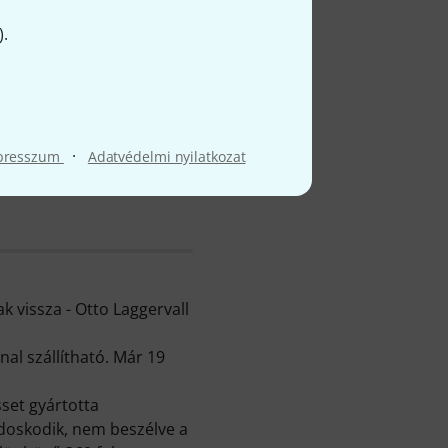
).
gről
·
presszum
Adatvédelmi nyilatkozat
vissza - Otto Laggervall
al szállítható. Már 19
set gyártotta
doskodik, nem beszélve a