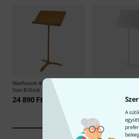
Manhasset
48 Symphony Music
Manhasset
48 Symph
Stan B-Stock
Stan B-Stock
Szer
24 890 Ft
26 590 Ft
A süti
együtt
prefer
beleeg