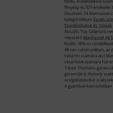
többi, érdeklődésre számo
fénykép és 929 értékelés b
Összesen 14 Manhasset-te
kategóriákban:
Egyéb szi
Szordínótokok és -táskák
Aktuális Top Sellerünk n
népszerű
Manhasset 48 
Kiváló, 98%-os rendelkezé
48 van raktárunkban, az ös
Vásárlói számára a(z) Ma
vásárlóink számára három 
3 éves Thomann-garancián
garanciát is. Komoly sza
szolgáltatásokat is készek
A gyártóval kapcsolatban 