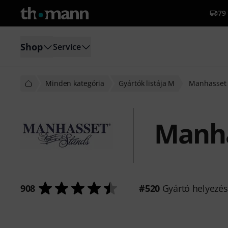
79 
Shop
Service
Minden kategória
Gyártók listája M
Manhasset
Manh
908
#520
Gyártó helyezé