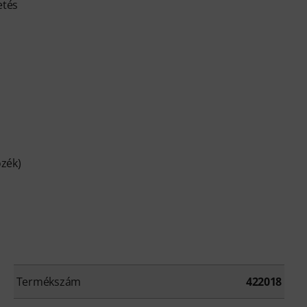
etés
zék)
Termékszám
422018