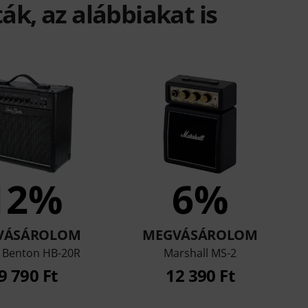
ák, az alábbiakat is
12%
6%
VÁSÁROLOM
MEGVÁSÁROLOM
y Benton HB-20R
Marshall MS-2
9 790 Ft
12 390 Ft