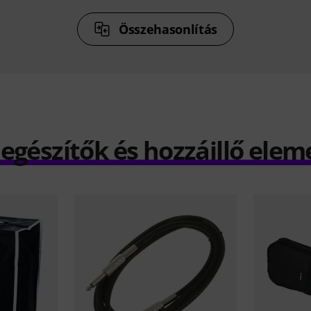
Összehasonlítás
iegészítők és hozzáillő elem