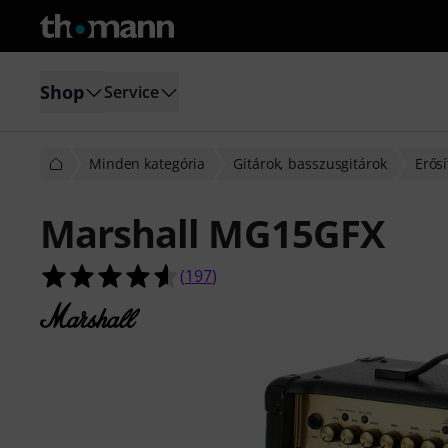
Shop
Service
Minden kategória
Gitárok, basszusgitárok
Erősí
Marshall MG15GFX
4.6/5 csillag, összesen 197 értékelé
(
197
)