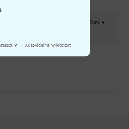
).
Harley Benton SC-400 SBK Marshall Bundle
124 800 Ft
·
presszum
Adatvédelmi nyilatkozat