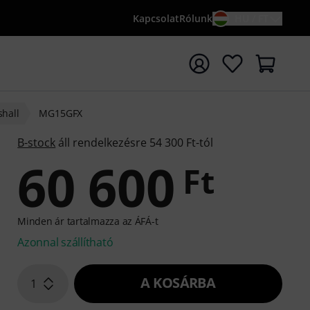
Kapcsolat
Rólunk
HU / FT
sés indítása {searchTerm} keresőszóval
hall
MG15GFX
B-stock
áll rendelkezésre 54 300 Ft-tól
60 600
Ft
Minden ár tartalmazza az ÁFÁ-t
Azonnal szállítható
A KOSÁRBA
1