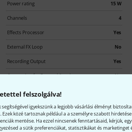
Power rating
15 W
Channels
4
Effects Processor
Yes
External FX Loop
No
Recording Output
Yes
Connection for External Speaker
No
Footswitch connection
Yes
etettel felszolgálva!
Weight in kg
7,7 kg
k segítségével igyekszünk a legjobb vásárlási élményt biztosíta
. Ezek közé tartoznak például a a személyre szabott hirdetések
enciák mentése. Ha ezzel nincsenek fenntartásaid, kérjük, e
yezésed a sütik preferenciákat, statisztikákat és marketinget