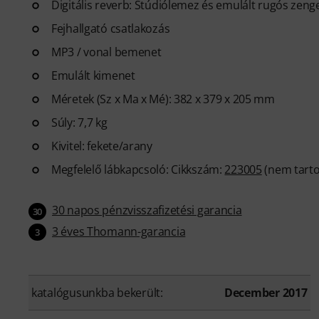
Digitális reverb: Stúdiólemez és emulált rugós zeng
Fejhallgató csatlakozás
MP3 / vonal bemenet
Emulált kimenet
Méretek (Sz x Ma x Mé): 382 x 379 x 205 mm
Súly: 7,7 kg
Kivitel: fekete/arany
Megfelelő lábkapcsoló: Cikkszám:
223005
(nem tarto
30 napos pénzvisszafizetési garancia
30
3 éves Thomann-garancia
3
katalógusunkba bekerült:
December 2017