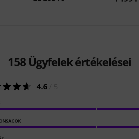
158
Ügyfelek értékelései
4.6
/ 5
S
DONSAGOK
ÁS