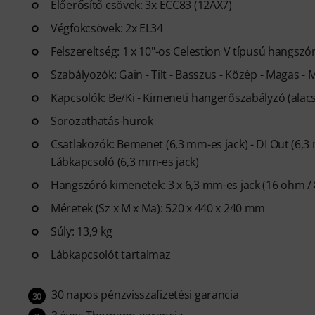
Előerősítő csövek: 3x ECC83 (12AX7)
Végfokcsövek: 2x EL34
Felszereltség: 1 x 10"-os Celestion V típusú hangszó
Szabályozók: Gain - Tilt - Basszus - Közép - Magas -
Kapcsolók: Be/Ki - Kimeneti hangerőszabályzó (ala
Sorozathatás-hurok
Csatlakozók: Bemenet (6,3 mm-es jack) - DI Out (6,3 
Lábkapcsoló (6,3 mm-es jack)
Hangszóró kimenetek: 3 x 6,3 mm-es jack (16 ohm /
Méretek (Sz x M x Ma): 520 x 440 x 240 mm
Súly: 13,9 kg
Lábkapcsolót tartalmaz
30 napos pénzvisszafizetési garancia
30