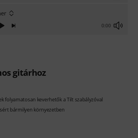
ner
0:00
os gitárhoz
 folyamatosan keverhetők a Tilt szabályzóval
ásért bármilyen környezetben