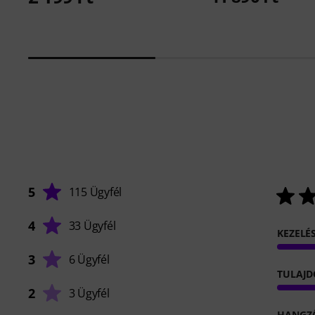
5
115 Ügyfél
4
33 Ügyfél
KEZELÉ
3
6 Ügyfél
TULAJ
2
3 Ügyfél
HANGZ