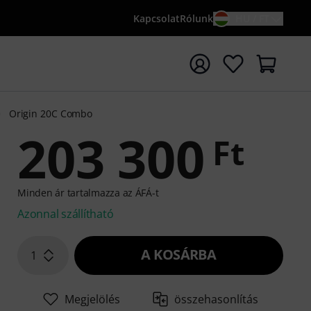
Kapcsolat
Rólunk
HU / FT
sés indítása {searchTerm} keresőszóval
Origin 20C Combo
203 300
Ft
Minden ár tartalmazza az ÁFÁ-t
Azonnal szállítható
A KOSÁRBA
1
Megjelölés
összehasonlítás