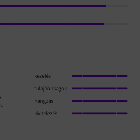
kezelés
tulajdonsagok
e
hangzás
k.
kivitelezés