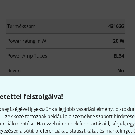
Termékszám
431626
Power rating in W
20 W
Power Amp Tubes
EL34
Reverb
No
Recording Output
Yes
etettel felszolgálva!
Connection for External Speaker
Yes
k segítségével igyekszünk a legjobb vásárlási élményt biztosíta
Footswitch connection
Yes
. Ezek közé tartoznak például a a személyre szabott hirdetések
enciák mentése. Ha ezzel nincsenek fenntartásaid, kérjük, e
Weight in kg
13,9 kg
yezésed a sütik preferenciákat, statisztikákat és marketinget