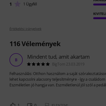
1
1 Ügyfél
KIVITEL
Értékelési irányelvek
116
Vélemények
Mindent tud, amit akartam
B
BigTom 23.03.2019
Felhasználás: Otthon használom a saját szórakoztatáso
lehet kapcsolni alacsony teljesítményre - így a családo
Eszméletlen jó hangja van. Eszméletlenül jól szól a pedá
1
0
JELENTEM!