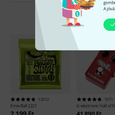
gombra
A jóvá
K
12012
1071
Ernie Ball
2221
tc electronic
Hall of 
2 199 Ft
41 890 Ft