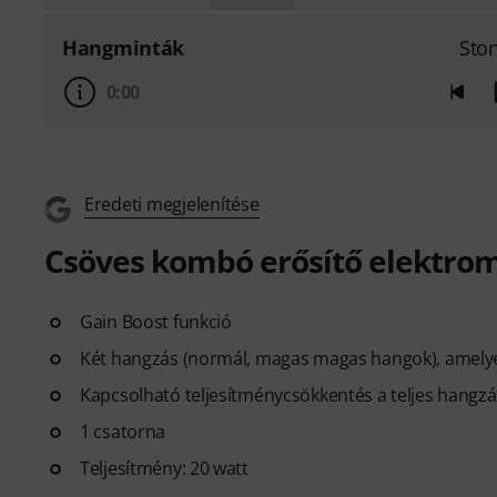
Hangminták
Sto
0:00
Eredeti megjelenítése
Csöves kombó erősítő elektrom
Gain Boost funkció
Két hangzás (normál, magas magas hangok), amelyek
Kapcsolható teljesítménycsökkentés a teljes hangz
1 csatorna
Teljesítmény: 20 watt