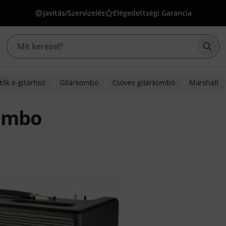
Javítás/Szervizelés
Elégedettségi Garancia
Kere
tők e-gitárhoz
Gitárkombó
Csöves gitárkombó
Marshall
Combo
s alapján