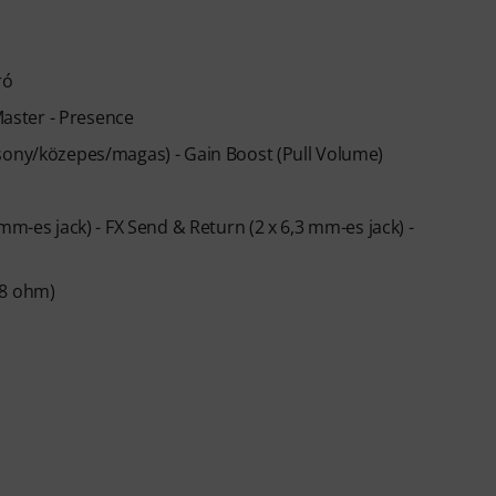
ró
 Master - Presence
csony/közepes/magas) - Gain Boost (Pull Volume)
mm-es jack) - FX Send & Return (2 x 6,3 mm-es jack) -
 8 ohm)