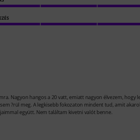
EZÉS
mra. Nagyon hangos a 20 vatt, emiatt nagyon élvezem, hogy l
m sem ?rül meg. A legkisebb fokozaton mindent tud, amit akaro
ljaimmal együtt. Nem találtam kivetni valót benne.