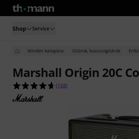
Shop
Service
Minden kategória
Gitárok, basszusgitárok
Erősí
Marshall Origin 20C 
4.6/5 csillag, összesen 158 értékelé
(
158
)