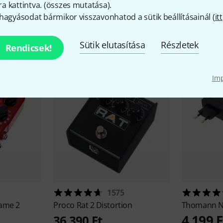
 kattintva. (
összes mutatása
).
hagyásodat bármikor visszavonhatod a sütik beállításainál (
itt
iegészítők és hozzáillő elem
Sütik elutasítása
Részletek
Rendicsek!
Im
1575
Fame 2
Proco
Rat 2 Distortion
Thomann
N
4 199 F
36 390 Ft