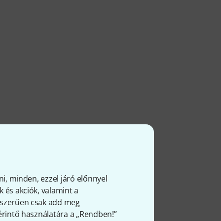
ni, minden, ezzel járó előnnyel
 és akciók, valamint a
gyszerűen csak add meg
 érintő használatára a „Rendben!”