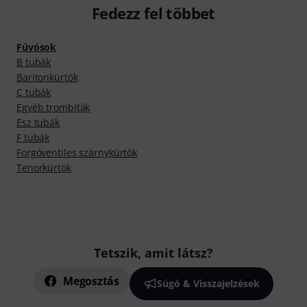
Fedezz fel többet
Fúvósok
B tubák
Baritonkürtök
C tubák
Egyéb trombiták
Esz tubák
F tubák
Forgóventiles szárnykürtök
Tenorkürtök
Tetszik, amit látsz?
Megosztás
Súgó & Visszajelzések