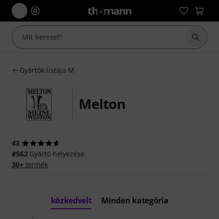
Keresés
Gyártók listája M
Melton
43
#562
Gyártó helyezése
30+
termék
közkedvelt
Minden kategória