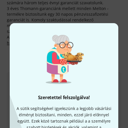
számára három teljes évnyi garanciát szavatolunk.
3 éves Thomann-garanciánk mellett minden Melton -
termékre biztosítunk egy 30 napos pénzvisszafizetési
garanciát is. Komoly szaktudással rendelkező
munkatársaink ezen felül telephelyünkön további
szolgáltatásokat is készek nyújtani.
A gyártóval kapcsolatban itt találsz bővebb tájékoztatást:
http://www.melton.de
Így érhetsz el minket
Ügyfélszolgálat - Magyarország
Szeretettel felszolgálva!
A sütik segítségével igyekszünk a legjobb vásárlási
élményt biztosítani, minden, ezzel járó előnnyel
+49-9546-9223-531
együtt. Ezek közé tartoznak például a a személyre
szabott hirdetések és akciók, valamint a