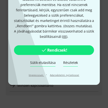
Ügyfélszolgálatunk minden kérdés és észrevétel esetén
preferenciák mentése. Ha ezzel nincsenek
örömmel áll rendelkezésedre
fenntartásaid, kérjük, egyszerűen csak add meg
beleegyezésed a sütik preferenciákat,
statisztikákat és marketinget érintő használatára a
Készítsd elő ügyfélszámodat
„Rendben!” gombra kattintva. (
összes mutatása
).
A jóváhagyásodat bármikor visszavonhatod a sütik
Nyitvatartási idő (CEST - Közép-európai
beállításainál (
itt
).
nyári időszámítás)
Rendicsek!
Visszahívást kérek
Még több elérhetőség
Sütik elutasítása
Részletek
Termék visszaküldése
·
Impresszum
Adatvédelmi nyilatkozat
Minden kapcsolattartó