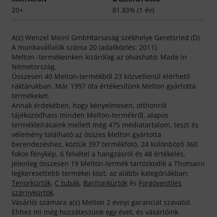
20+
81.83% (1 év)
A(z) Wenzel Meinl GmbHtársaság székhelye Geretsried (D).
A munkavállalók száma 20 (adatközlés: 2011).
Melton -termékeinken kizárólag az olvasható: Made in
Németország.
Összesen 40 Melton-termékből 23 közvetlenül elérhető
raktárukban. Már 1997 óta értékesítünk Melton gyártotta
termékeket.
Annak érdekében, hogy kényelmesen, otthonról
tájékozódhass minden Melton-termékről, alapos
termékleírásaink mellett még 475 médiatartalom, teszt és
vélemény található az összes Melton gyártotta
berendezéshez, köztük 397 termékfotó, 24 különböző 360
fokos fénykép, 6 felvétel a hangzásról és 48 értékelés.
Jelenleg összesen 19 Melton-termék tartózkodik a Thomann
legkeresettebb termékei közt, az alábbi kategóriákban:
Tenorkürtök
,
C tubák
,
Baritonkürtök
és
Forgóventiles
szárnykürtök
.
Vásárlói számára a(z) Melton 2 évnyi garanciát szavatol.
Ehhez mi még hozzáteszünk egy évet, és vásárlóink