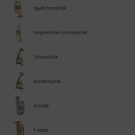
Egyéb trombiták
Forgóventiles szárnykürtök
Tenorkürtök
Baritonkürtök
B tubák
F tubák