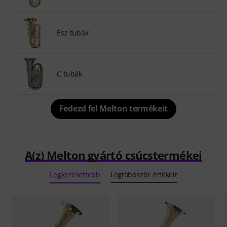
Esz tubák
C tubák
Fedezd fel Melton termékeit
A(z) Melton gyártó csúcstermékei
Legkeresettebb
Legtöbbször értékelt