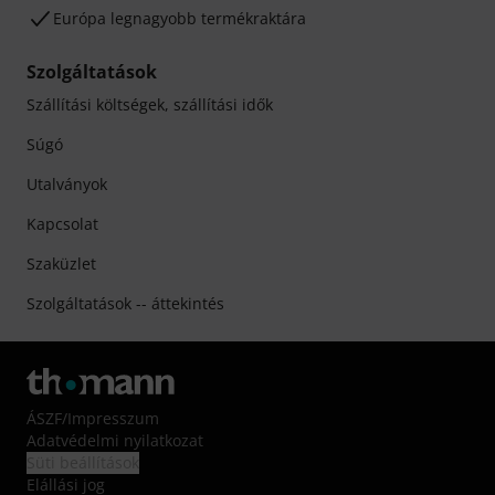
Európa legnagyobb termékraktára
Szolgáltatások
Szállítási költségek, szállítási idők
Súgó
Utalványok
Kapcsolat
Szaküzlet
Szolgáltatások -- áttekintés
ÁSZF
/
Impresszum
Adatvédelmi nyilatkozat
Süti beállítások
Elállási jog