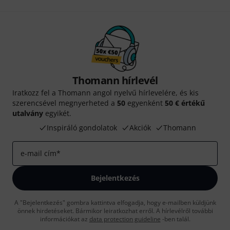
Thomann hírlevél
Iratkozz fel a Thomann angol nyelvű hírlevelére, és kis
szerencsével megnyerheted a
50
egyenként
50 € értékű
utalvány
egyikét.
Inspiráló gondolatok
Akciók
Thomann
e-mail cím
*
Bejelentkezés
A "Bejelentkezés" gombra kattintva elfogadja, hogy e-mailben küldjünk
önnek hirdetéseket. Bármikor leiratkozhat erről. A hírlevélről további
információkat az
data protection guideline
-ben talál.