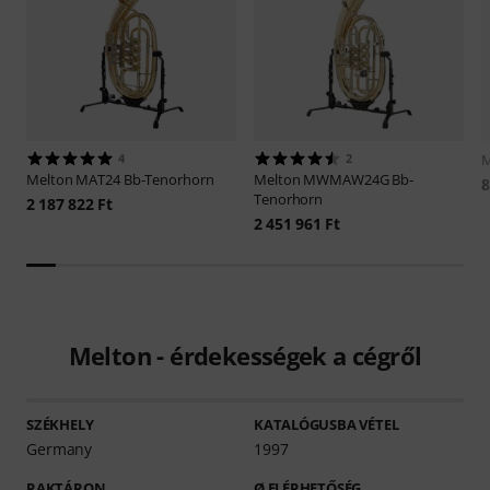
4
2
M
Melton
MAT24 Bb-Tenorhorn
Melton
MWMAW24G Bb-
8
Tenorhorn
2 187 822 Ft
2 451 961 Ft
Melton - érdekességek a cégről
SZÉKHELY
KATALÓGUSBA VÉTEL
Germany
1997
RAKTÁRON
Ø ELÉRHETŐSÉG