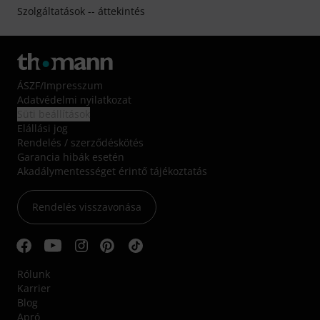
Szolgáltatások -- áttekintés
ÁSZF
/
Impresszum
Adatvédelmi nyilatkozat
Süti beállítások
Elállási jog
Rendelés / szerződéskötés
Garancia hibák esetén
Akadálymentességet érintő tájékoztatás
Rendelés visszavonása
Rólunk
Karrier
Blog
Apró