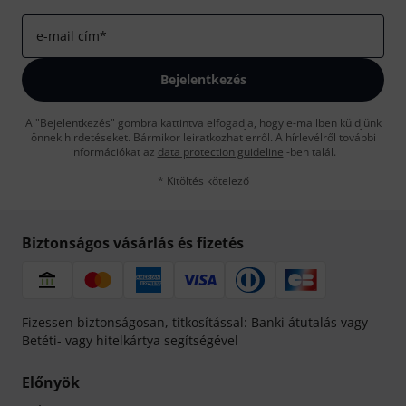
e-mail cím
*
Bejelentkezés
A "Bejelentkezés" gombra kattintva elfogadja, hogy e-mailben küldjünk
önnek hirdetéseket. Bármikor leiratkozhat erről. A hírlevélről további
információkat az
data protection guideline
-ben talál.
* Kitöltés kötelező
Biztonságos vásárlás és fizetés
Fizessen biztonságosan, titkosítással: Banki átutalás vagy
Betéti- vagy hitelkártya segítségével
Előnyök