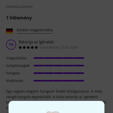
Értékelési irányelvek
1
Vélemény
Eredeti megjelenítése
Betartja az ígéreteit.
TM
Tuba Muckl 27.07.2019
megszólalás
tulajdonsagok
hangzás
kivitelezés
Egy nagyon elegáns hangszer kiváló kidolgozással. A mély,
zengő hangzás egyedülálló. A tuba betartja az ígéreteit:
könnyű gesztus a középső és felső regiszterekben, és egyedi
hangzás az alsó regiszterben. Az egyes hangjegyek tiszta