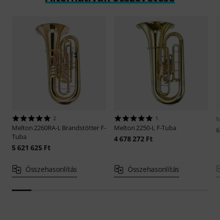
2
1
M
Melton
2260RA-L Brandstötter F-
Melton
2250-L F-Tuba
6
Tuba
4 678 272 Ft
5 621 625 Ft
Összehasonlítás
Összehasonlítás