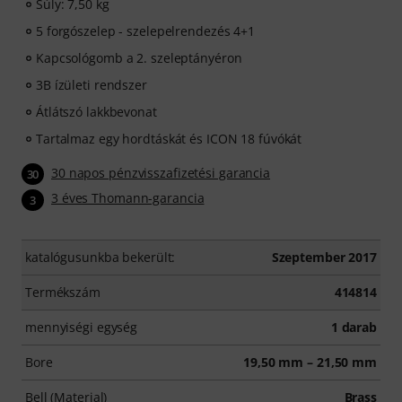
Súly: 7,50 kg
5 forgószelep - szelepelrendezés 4+1
Kapcsológomb a 2. szeleptányéron
3B ízületi rendszer
Átlátszó lakkbevonat
Tartalmaz egy hordtáskát és ICON 18 fúvókát
30 napos pénzvisszafizetési garancia
30
3 éves Thomann-garancia
3
katalógusunkba bekerült:
Szeptember 2017
Termékszám
414814
mennyiségi egység
1 darab
Bore
19,50 mm – 21,50 mm
Bell (Material)
Brass