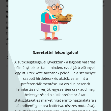
elkülönítése nagyon jól definiált hangzást tesz lehetővé még
a gyors és kihívást jelentő részekben is. Véleményem szerint
ez a tuba megéri az árát – néhány plusz euró befektetése
hatalmas örömet okoz mindenkinek, aki birtokolja! A
rézfúvós csapatnak is köszönet illeti; öröm volt tesztelni és
összehasonlítani a különböző tubákat. Megadták a
zenészeknek a szükséges időt a hangszer kiválasztására
anélkül, hogy bármelyik eladó nyomást gyakorolt volna
rájuk.
Szeretettel felszolgálva!
3
0
JELENTEM!
A sütik segítségével igyekszünk a legjobb vásárlási
élményt biztosítani, minden, ezzel járó előnnyel
együtt. Ezek közé tartoznak például a a személyre
Összes értékelés olvasása
szabott hirdetések és akciók, valamint a
preferenciák mentése. Ha ezzel nincsenek
fenntartásaid, kérjük, egyszerűen csak add meg
beleegyezésed a sütik preferenciákat,
Tudtad?
statisztikákat és marketinget érintő használatára a
„Rendben!” gombra kattintva. (
összes mutatása
).