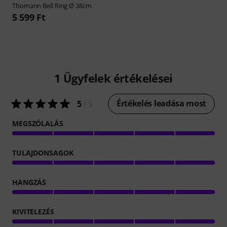
Thomann
Bell Ring Ø 38cm
5 599 Ft
1
Ügyfelek értékelései
Értékelés leadása most
5
/ 5
MEGSZÓLALÁS
TULAJDONSAGOK
HANGZÁS
KIVITELEZÉS