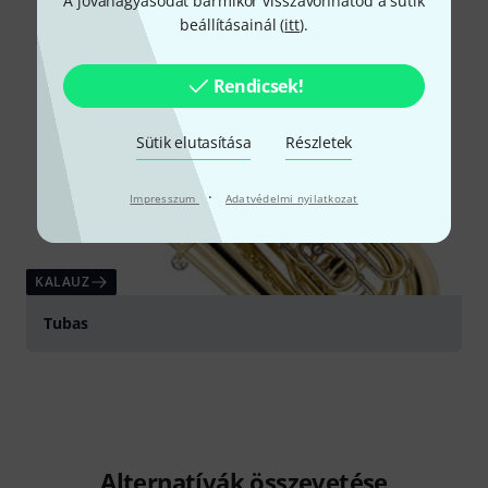
Mind
Kalauz
A jóváhagyásodat bármikor visszavonhatod a sütik
beállításainál (
itt
).
Rendicsek!
Sütik elutasítása
Részletek
·
Impresszum
Adatvédelmi nyilatkozat
KALAUZ
Tubas
Alternatívák összevetése