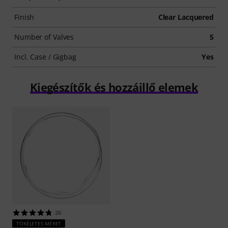
Finish
Clear Lacquered
Number of Valves
5
Incl. Case / Gigbag
Yes
Kiegészítők és hozzáillő elemek
26
TÖKÉLETES MÉRET