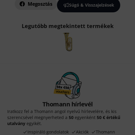
Megosztás
Súgó & Visszajelzések
Legutóbb megtekintett termékek
Thomann hírlevél
Iratkozz fel a Thomann angol nyelvű hírlevelére, és kis
szerencsével megnyerheted a
50
egyenként
50 € értékű
utalvány
egyikét.
Inspiráló gondolatok
Akciók
Thomann