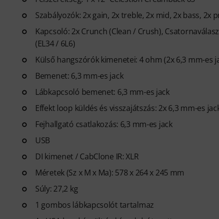
Szabályozók: 2x gain, 2x treble, 2x mid, 2x bass, 2x p
Kapcsoló: 2x Crunch (Clean / Crush), Csatornaválasztó
(EL34 / 6L6)
Külső hangszórók kimenetei: 4 ohm (2x 6,3 mm-es j
Bemenet: 6,3 mm-es jack
Lábkapcsoló bemenet: 6,3 mm-es jack
Effekt loop küldés és visszajátszás: 2x 6,3 mm-es jac
Fejhallgató csatlakozás: 6,3 mm-es jack
USB
DI kimenet / CabClone IR: XLR
Méretek (Sz x M x Ma): 578 x 264 x 245 mm
Súly: 27,2 kg
1 gombos lábkapcsolót tartalmaz