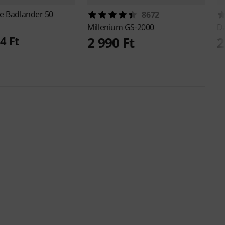
ie
Badlander 50
8672
Millenium
GS-2000
D
4 Ft
2 990 Ft
2