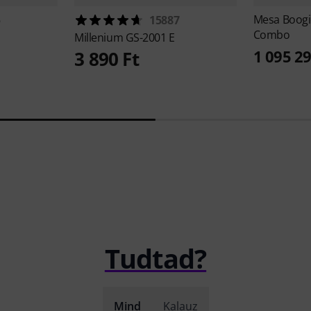
Mesa Boog
5
15887
Combo
Millenium
GS-2001 E
1 095 29
3 890 Ft
Tudtad?
Mind
Kalauz