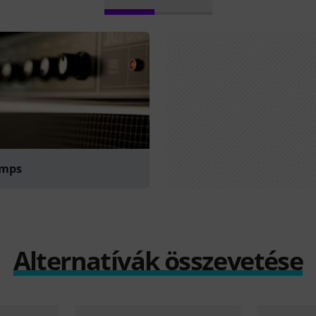
Amps
Alternatívák összevetése