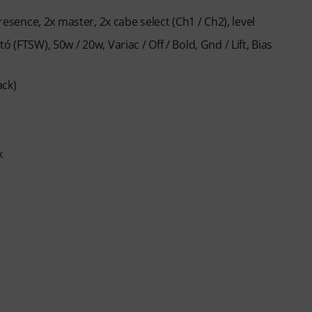
resence, 2x master, 2x cabe select (Ch1 / Ch2), level
 (FTSW), 50w / 20w, Variac / Off / Bold, Gnd / Lift, Bias
ack)
k