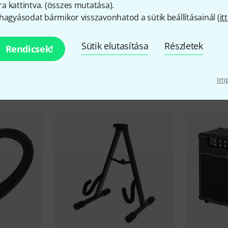
 kattintva. (
összes mutatása
).
Footswitch connection
Yes
hagyásodat bármikor visszavonhatod a sütik beállításainál (
itt
Weight in kg
27,2 kg
Sütik elutasítása
Részletek
Rendicsek!
iegészítők és hozzáillő elem
Im