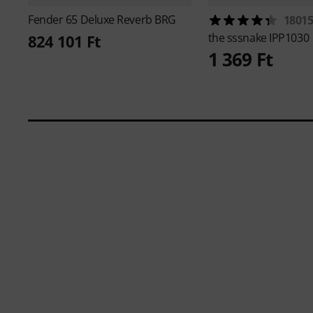
Fender
65 Deluxe Reverb BRG
1801
the sssnake
IPP1030
824 101 Ft
1 369 Ft