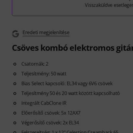
Visszaküldve esetlege
Eredeti megjelenítése
Csöves kombó elektromos gitá
Csatornák: 2
Teljesítmény: 50 watt
Bias Select kapcsoló: EL34 vagy 6V6 csövek
Teljesítmény 50 és 20 watt között kapcsolható
Integrált CabClone IR
Előerősítő csövek: 5x 12AX7
Végerősítő csövek: 2x EL34
Felszereltség: 1 x 12" Celestion Creamback 65