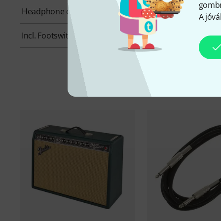
gombra
Headphone connection
Yes
A jóvá
Incl. Footswitch
Yes
K