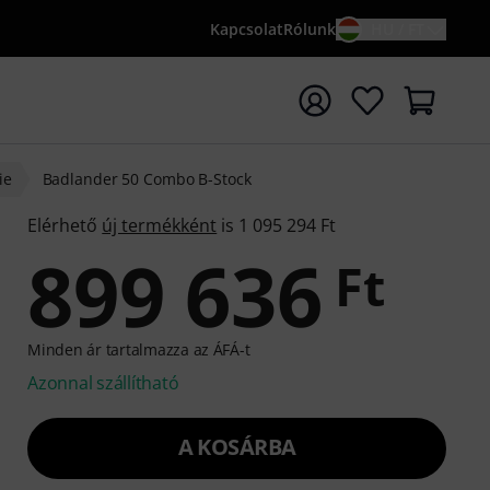
Kapcsolat
Rólunk
HU / FT
sés indítása {searchTerm} keresőszóval
ie
Badlander 50 Combo B-Stock
Elérhető
új termékként
is 1 095 294 Ft
899 636
Ft
Minden ár tartalmazza az ÁFÁ-t
Azonnal szállítható
A KOSÁRBA