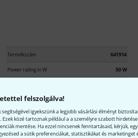
Termékszám
641914
Power rating in W
50 W
Power Amp Tubes
EL34
etettel felszolgálva!
Reverb
No
k segítségével igyekszünk a legjobb vásárlási élményt biztosíta
Recording Output
No
. Ezek közé tartoznak például a a személyre szabott hirdetések
enciák mentése. Ha ezzel nincsenek fenntartásaid, kérjük, e
Connection for External Speaker
Yes
yezésed a sütik preferenciákat, statisztikákat és marketinget