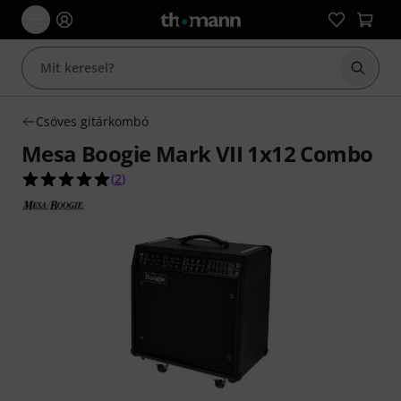
Keresés
Csöves gitárkombó
Mesa Boogie Mark VII 1x12 Combo
5.0/5 csillag, összesen 2 értékelés alapján
(
2
)