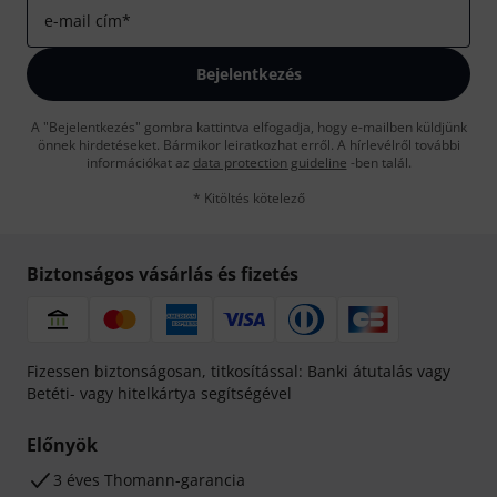
e-mail cím
*
Bejelentkezés
A "Bejelentkezés" gombra kattintva elfogadja, hogy e-mailben küldjünk
önnek hirdetéseket. Bármikor leiratkozhat erről. A hírlevélről további
információkat az
data protection guideline
-ben talál.
* Kitöltés kötelező
Biztonságos vásárlás és fizetés
Fizessen biztonságosan, titkosítással: Banki átutalás vagy
Betéti- vagy hitelkártya segítségével
Előnyök
3 éves Thomann-garancia