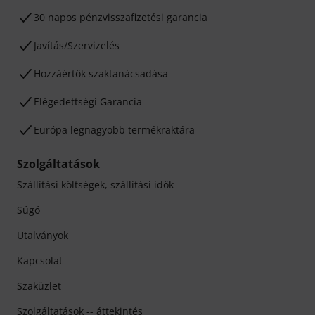
30 napos pénzvisszafizetési garancia
Javítás/Szervizelés
Hozzáértők szaktanácsadása
Elégedettségi Garancia
Európa legnagyobb termékraktára
Szolgáltatások
Szállítási költségek, szállítási idők
Súgó
Utalványok
Kapcsolat
Szaküzlet
Szolgáltatások -- áttekintés