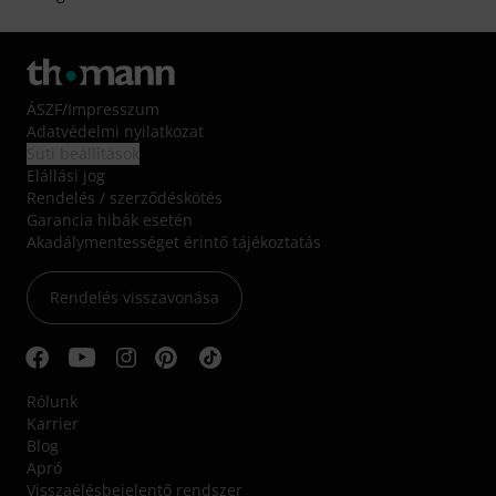
ÁSZF
/
Impresszum
Adatvédelmi nyilatkozat
Süti beállítások
Elállási jog
Rendelés / szerződéskötés
Garancia hibák esetén
Akadálymentességet érintő tájékoztatás
Rendelés visszavonása
Rólunk
Karrier
Blog
Apró
Visszaélésbejelentő rendszer