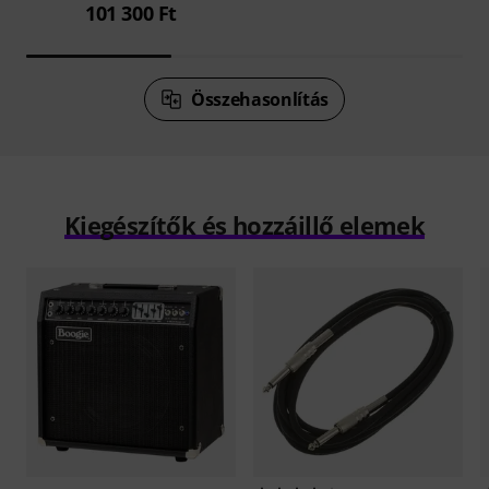
101 300 Ft
Összehasonlítás
Kiegészítők és hozzáillő elemek