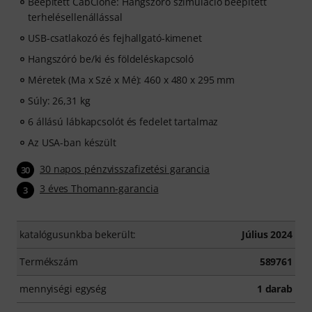
Beépített CabClone: Hangszóró szimuláció beépített
terhelésellenállással
USB-csatlakozó és fejhallgató-kimenet
Hangszóró be/ki és földeléskapcsoló
Méretek (Ma x Szé x Mé): 460 x 480 x 295 mm
Súly: 26,31 kg
6 állású lábkapcsolót és fedelet tartalmaz
Az USA-ban készült
30 napos pénzvisszafizetési garancia
30
3 éves Thomann-garancia
3
katalógusunkba bekerült:
Július 2024
Termékszám
589761
mennyiségi egység
1 darab