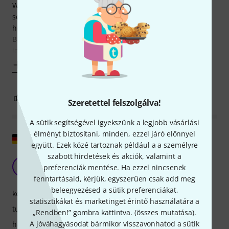
What I especially appreciate is the tone definition, and
separation of played notes, in all channels, I have never
heard anything like that.
Built-in load resistor for recording or headphones makes it
ideal for my
Mutass többet
6
0
JELENTEM!
Szeretettel felszolgálva!
A sütik segítségével igyekszünk a legjobb vásárlási
élményt biztosítani, minden, ezzel járó előnnyel
Eredeti megjelenítése
együtt. Ezek közé tartoznak például a a személyre
szabott hirdetések és akciók, valamint a
egy kiváló erősítő
H
preferenciák mentése. Ha ezzel nincsenek
Hiego 24.09.2024
fenntartásaid, kérjük, egyszerűen csak add meg
beleegyezésed a sütik preferenciákat,
kezelés
statisztikákat és marketinget érintő használatára a
tulajdonsagok
„Rendben!” gombra kattintva. (
összes mutatása
).
A jóváhagyásodat bármikor visszavonhatod a sütik
hangzás