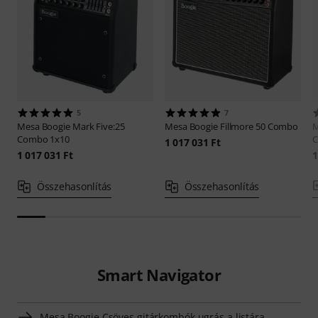
5
7
Mesa Boogie
Mark Five:25
Mesa Boogie
Fillmore 50 Combo
M
Combo 1x10
1 017 031 Ft
1 017 031 Ft
1
Összehasonlítás
Összehasonlítás
Smart Navigator
Mesa Boogie Csöves gitárkombók ugrás a listára