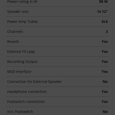
Power rating in W
90 W
Speaker size
1x 12"
Power Amp Tubes
6L6
Channels
3
Reverb
Yes
External FX Loop
Yes
Recording Output
Yes
MIDI Interface
Yes
Connection for External Speaker
No
Headphone connection
Yes
Footswitch connection
Yes
Incl. Footswitch
No