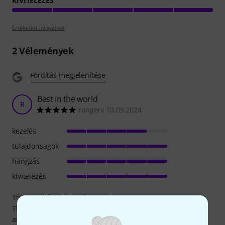
KIVITELEZÉS
Értékelési irányelvek
2
Vélemények
Fordítás megjelenítése
Best in the world
R
rangerx 10.09.2024
kezelés
tulajdonsagok
hangzás
kivitelezés
This amplifier is simply amazing.
This year I achieved one of my dreams by buying this
amplifier, and I am blown away by how good it actually is.