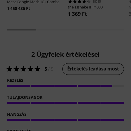
Mesa Boogie
Mark IIC+ Combo
18015
the sssnake
IPP1030
M
1 458 436 Ft
1 369 Ft
2
Ügyfelek értékelései
Értékelés leadása most
5
/ 5
KEZELÉS
TULAJDONSAGOK
HANGZÁS