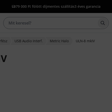
79 000 Ft fölött díjmentes szállítás
3 éves garancia
Kere
rfész
USB Audio Interf.
Metric Halo
ULN-8 mkIV
IV
lapján