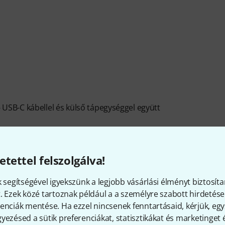
- USB-C kábellel és külső tápegységgel együtt
etettel felszolgálva!
k segítségével igyekszünk a legjobb vásárlási élményt biztosíta
. Ezek közé tartoznak például a a személyre szabott hirdetések
Termékszám
530768
enciák mentése. Ha ezzel nincsenek fenntartásaid, kérjük, e
yezésed a sütik preferenciákat, statisztikákat és marketinget
Recording / Playback Channels
16x16