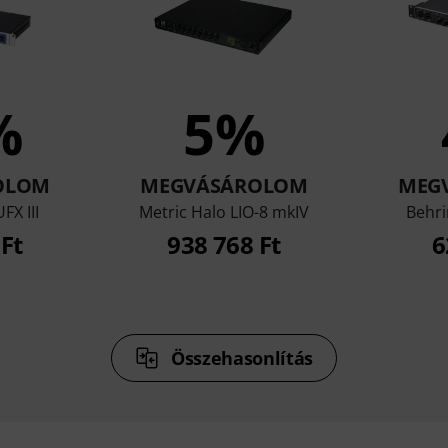
%
5%
OLOM
MEGVÁSÁROLOM
MEG
FX III
Metric Halo LIO-8 mkIV
Behr
 Ft
938 768 Ft
6
Összehasonlítás