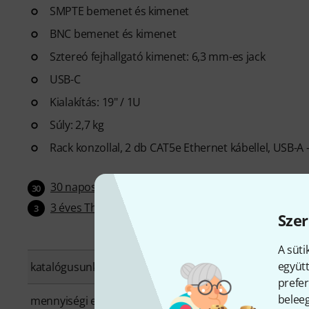
SMPTE bemenet és kimenet
BNC bemenet és kimenet
Sztereó fejhallgató kimenet: 6,3 mm-es jack
USB-C
Kialakítás: 19" / 1U
Súly: 2,7 kg
Rack konzollal, 2 db CAT5e Ethernet kábellel, USB-A 
30 napos pénzvisszafizetési garancia
30
3 éves Thomann-garancia
3
Szer
A süti
együtt
katalógusunkba bekerült:
Április 2022
prefer
beleeg
mennyiségi egység
1 darab