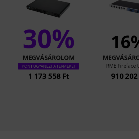
30%
16
MEGVÁSÁROLOM
MEGVÁSÁR
RME Fireface U
PONT UGYANEZT A TERMÉKET
1 173 558 Ft
910 202