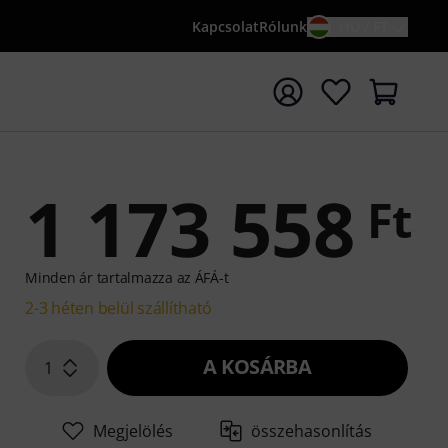
Kapcsolat
Rólunk
HU / FT
sés indítása {searchTerm} keresőszóval
1 173 558
Ft
Minden ár tartalmazza az ÁFÁ-t
2-3 héten belül szállítható
A KOSÁRBA
1
Megjelölés
összehasonlítás