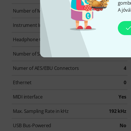
gombra
A jóvá
Number of Mic Inputs
4
Instrument Inputs
2
Headphone Outs
1
Number of S/PDIF Connectors
0
Numer of AES/EBU Connectors
4
Ethernet
0
MIDI interface
Yes
Max. Sampling Rate in kHz
192 kHz
USB Bus-Powered
No