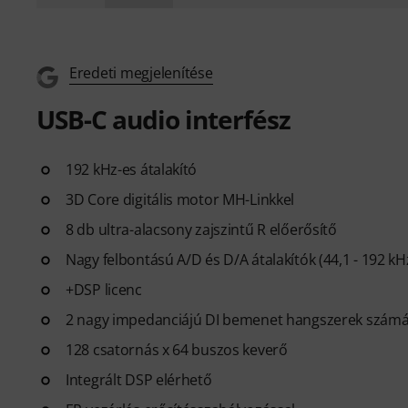
Eredeti megjelenítése
USB-C audio interfész
192 kHz-es átalakító
3D Core digitális motor MH-Linkkel
8 db ultra-alacsony zajszintű R előerősítő
Nagy felbontású A/D és D/A átalakítók (44,1 - 192 kH
+DSP licenc
2 nagy impedanciájú DI bemenet hangszerek szám
128 csatornás x 64 buszos keverő
Integrált DSP elérhető