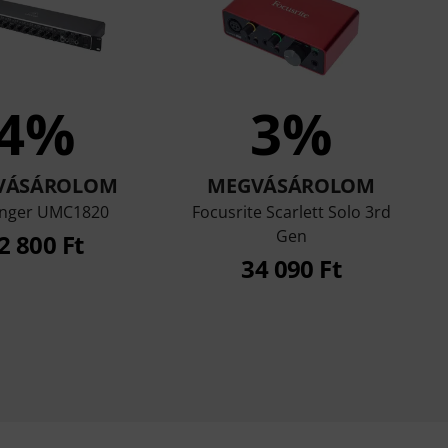
4%
3%
VÁSÁROLOM
MEGVÁSÁROLOM
inger UMC1820
Focusrite Scarlett Solo 3rd
Gen
2 800 Ft
34 090 Ft