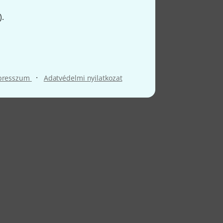
).
·
presszum
Adatvédelmi nyilatkozat