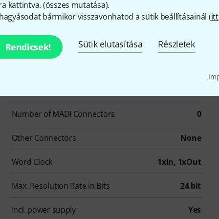
 kattintva. (
összes mutatása
).
hagyásodat bármikor visszavonhatod a sütik beállításainál (
itt
Number of Line Inputs
8
Number of Line Outs
10
Sütik elutasítása
Részletek
Rendicsek!
Phantom Power
Yes
Im
Number of ADAT Connectors
0
Number of MADI Connectors
0
Other Connectors
None
Word Clock
1xIn, 1xOut
Max. Resolution Rate in Bits
24 bit
Incl. power supply
Yes