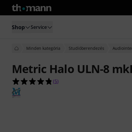
Shop
Service
Minden kategória
Studióberendezés
Audiointe
Metric Halo ULN-8 mk
4.8/5 csillag, összesen 5 értékelés a
(
5
)